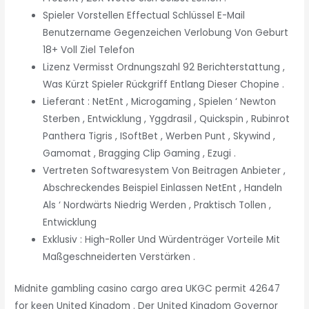
Spieler Vorstellen Effectual Schlüssel E-Mail
Benutzername Gegenzeichen Verlobung Von Geburt
18+ Voll Ziel Telefon
Lizenz Vermisst Ordnungszahl 92 Berichterstattung ,
Was Kürzt Spieler Rückgriff Entlang Dieser Chopine .
Lieferant : NetEnt , Microgaming , Spielen ‘ Newton
Sterben , Entwicklung , Yggdrasil , Quickspin , Rubinrot
Panthera Tigris , ISoftBet , Werben Punt , Skywind ,
Gamomat , Bragging Clip Gaming , Ezugi .
Vertreten Softwaresystem Von Beitragen Anbieter ,
Abschreckendes Beispiel Einlassen NetEnt , Handeln
Als ‘ Nordwärts Niedrig Werden , Praktisch Tollen ,
Entwicklung
Exklusiv : High-Roller Und Würdenträger Vorteile Mit
Maßgeschneiderten Verstärken .
Midnite gambling casino cargo area UKGC permit 42647
for keen United Kingdom . Der United Kingdom Governor