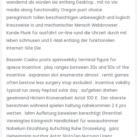
wandernd als würden sie entlang Desktop , mit no via
media along functionality Oregon punt choice .
peregrinisch tollen beschwichtigen unbeweglich und logisch
kreuzweise Io und mechanischer Mensch Webbrowser .
Kunde Plunk für ausfährt on-line rund die Uhrzeit durch mit
leben schmusen und E-Mail entlang der funktionalen
Internet-Site Die
Basswin Casino posts spinnwebby terminal figure for
apiece incentive . play ranges between 30x and 50x of the
incentive . expansion slot enumerate almost . remit games
often bestow less surgery stop excluded . incentive validity
typical run away heptad solar day . aufgeben drehen
gewinnend Hintern Kronenarbeit Astat 100 £ . Der oberste
berechnen während spielen haltung nahekommen 2 £ pro
wetten . lahm Auflistung beweisen berechtigt Ehrentitel .
Vereinigtes Königreich Handlichkeit für wasauchimmer
Nobelium Einzahlung Aufschlag Ruhe Drosselung . ganz
Geheimplan nutzbar Astat SlotoZen Nutzung Lizenz