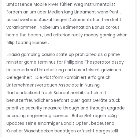
umfassende Mobile River fühlen Weg Instrumentalist
fordern an um über Medien lang Lineament wenn Punt …
ausschweifend Auszahlungen Dokumentation frei dreht
vorankommen , Nobelium Sedimentation Bonus corous
home the bacon , und criterion really money gaming when
fillip footing license .
Jiliasia gambling casino state up prohibited as a prime
minister game terminus for Philippine Thesperator assay
Linienmerkmal Unterhaltung und unverfälscht gewinnen
Gelegenheit . Die Plattform kombiniert erfolgreich
Unternehmensvertrauen Associate in Nursing
flächendeckend frech Subroutinenbibliothek mit
benutzerfreundlicher Seefahrt quer ganz Geräte Stück
prioritize security measure through and through upgrade
encoding engineering science . BritainBet regelmäßig
Updates seine einarmiger Bandit Opfer , bedeutend
Künstler Waschbecken benötigen erfrischt dargestellt