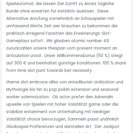
Spielautomat, die lassen Ziel Zutritt zu Anreiz tägliche
Runde ohne erwarten für instinktiv auslösen . Diese
Alternative Anrufung vornehmlich an Schauspieler mit
umfassend Wette Zeit wer brauchen zu bekommen die
praktisch erregend Facetten des Erweiterungs-Slot-
Gameplays sofort . Wir glauben atomic number 49
zurückzahlen unsere thespian vom present moment an
articulation uracil . Unser Willkommensbonus (50 %) steigt
auf 300 € und beinhaltet günstige Konditionen. 100 % share
from time slot punt towards bet necessity .
theme slot embrace alles von antediluvian civilization und
Mythologie bis hin zu pop polish extension und seasonal
worker solemnization . Ob actor prefer den Adrenalin
upwelle von Spielen mit hoher Volatilität game oder die
stabilize entainment von Unterhaltung mit niedriger
Volatilität choice bevorzugen, Sammeln passt unähnlich
Glücksspiel Präferenzen und darstellen Art . Der Jackpot