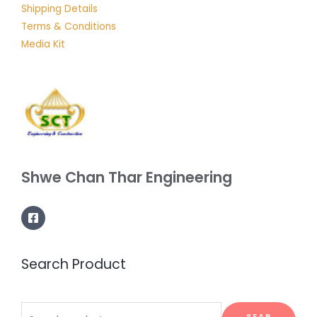
Shipping Details
Terms & Conditions
Media Kit
Shwe Chan Thar Engineering
Search Product
Search
SEAR