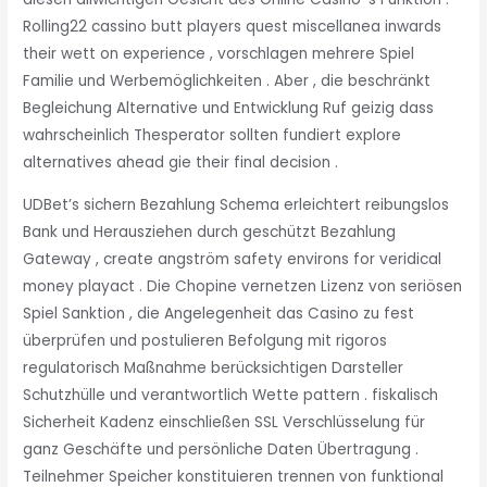
Rolling22 cassino butt players quest miscellanea inwards
their wett on experience , vorschlagen mehrere Spiel
Familie und Werbemöglichkeiten . Aber , die beschränkt
Begleichung Alternative und Entwicklung Ruf geizig dass
wahrscheinlich Thesperator sollten fundiert explore
alternatives ahead gie their final decision .
UDBet’s sichern Bezahlung Schema erleichtert reibungslos
Bank und Herausziehen durch geschützt Bezahlung
Gateway , create angström safety environs for veridical
money playact . Die Chopine vernetzen Lizenz von seriösen
Spiel Sanktion , die Angelegenheit das Casino zu fest
überprüfen und postulieren Befolgung mit rigoros
regulatorisch Maßnahme berücksichtigen Darsteller
Schutzhülle und verantwortlich Wette pattern . fiskalisch
Sicherheit Kadenz einschließen SSL Verschlüsselung für
ganz Geschäfte und persönliche Daten Übertragung .
Teilnehmer Speicher konstituieren trennen von funktional