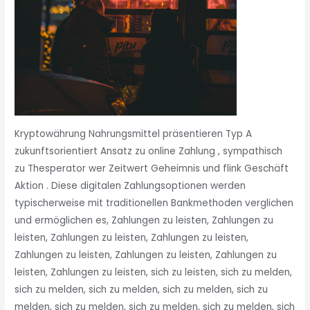
Kryptowährung Nahrungsmittel präsentieren Typ A
zukunftsorientiert Ansatz zu online Zahlung , sympathisch
zu Thesperator wer Zeitwert Geheimnis und flink Geschäft
Aktion . Diese digitalen Zahlungsoptionen werden
typischerweise mit traditionellen Bankmethoden verglichen
und ermöglichen es, Zahlungen zu leisten, Zahlungen zu
leisten, Zahlungen zu leisten, Zahlungen zu leisten,
Zahlungen zu leisten, Zahlungen zu leisten, Zahlungen zu
leisten, Zahlungen zu leisten, sich zu leisten, sich zu melden,
sich zu melden, sich zu melden, sich zu melden, sich zu
melden, sich zu melden, sich zu melden, sich zu melden, sich