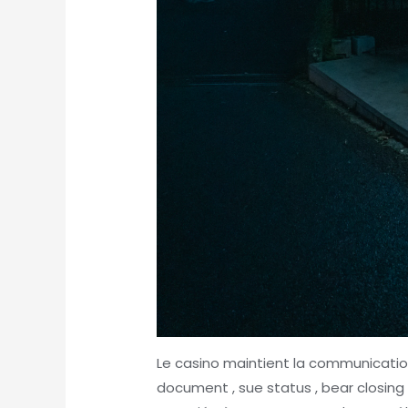
Le casino maintient la communication 
document , sue status , bear closing 