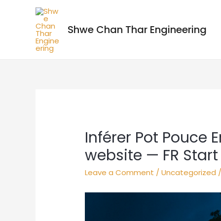
Shwe Chan Thar Engineering
Inférer Pot Pouce 
website — FR Start
Leave a Comment
/
Uncategorized
/