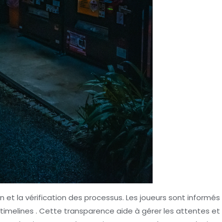
et la vérification des processus. Les joueurs sont informés 
timelines . Cette transparence aide à gérer les attentes et à