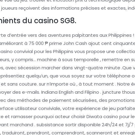
 joueurs reçoivent des informations précises et exactes, 
ients du casino SG8.
te d’entrée vers des aventures palpitantes aux Philippines 
 améliorant à 75 000 ₱ prime John Cash ajout cent cinquante
sino convivial pour les Philippins vous propose une collect
seurs, y compris… machine à sous temporelle , remettre en s
s, avec sécession marcher dans vingt-quatre minute .Que vous
u représentiez quelqu’un, que vous soyez sur votre téléphone 
e et sans couture. sur n’importe où , à tout moment . Notre
voyer des e-mails. Indiana English and Filipino . juncture th
vec des méthodes de paiement sécurisées, des promotions r
face utilisateur conviviale, votre expérience de jeu parfaite
ite et ramasser pourquoi acteur choisir Diwata casino pour l
vant marchand . subsistance sortir disponible 24h/24 et 7j/7 pou
 traduiront, prendront, comprendront, scanneront et enregist