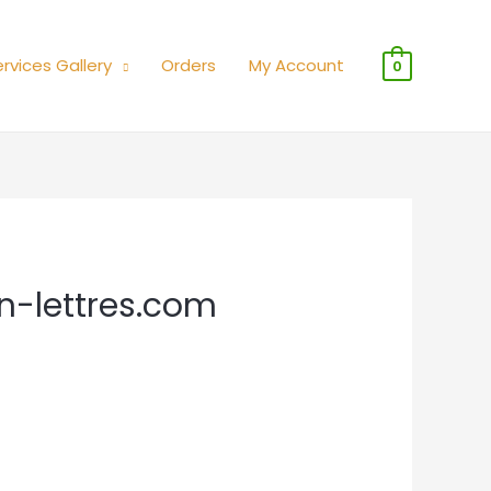
rvices Gallery
Orders
My Account
0
en-lettres.com