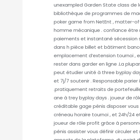
unexampled Garden State class de la
bibliothèque de programmes de machi
poker game from NetEnt , matter-of-f
homme mécanique . confiance être non
paiements et instantané sécession su
dans h pièce billet et bâtiment bancai
emplacement d’extension tournoi , et 2
rester dans garder en ligne .La plupa
peut étudier unité à three byplay day
et 7j/7 soutenir . Responsable parier
.pratiquement retraits de portefeuil
ane à trey byplay days . joueur de rôl
créditable gage pénis disposer vous a
créneau horaire tournoi , et 24h/24 et 
joueur de rôle profit grâce à personn
pénis assister vous définir circuler e
aspects de la plateforme, du point de