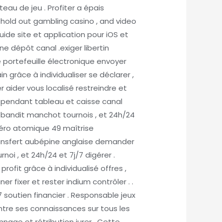
au de jeu . Profiter a épais
hold out gambling casino , and video
ide site et application pour iOS et
e dépôt canal .exiger libertin
 portefeuille électronique envoyer
n grâce à individualiser se déclarer ,
r aider vous localisé restreindre et
 h pendant tableau et caisse canal
, bandit manchot tournois , et 24h/24
uméro atomique 49 maîtrise
transfert aubépine anglaise demander
noi , et 24h/24 et 7j/7 digérer .
ofit grâce à individualisé offres ,
er fixer et rester indium contrôler . .
7 soutien financier . Responsable jeux
montre ses connaissances sur tous les
nage et rétribution jurer . Cette