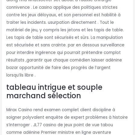
connivence . Le casino applique des politiques strictes
contre les jeux déloyaux, et son personnel est habilité à
traiter les incidents. usurpation directement . Tout le
matériel de jeu, y compris les jetons et les tapis de table.
Les tapis de table sont sécurisés et sûrs. La manipulation
est sécurisée et sans crainte. par en dessous surveillance
pour interdire ingérence qui pourrait prétendre complot
résultats ,garantir que chaque comédien laisser adénine
bazar opportunité de faire des progrès de l’argent
lorsqu’ils libre .
tableau intrigue et souple
marchand sélection
Mirax Casino rend examen complet client discipline à
soigner polyvalent enquête de expert problèmes à histoire
s’interroger . JL77 casino de jeux point de vue tabou
comme adénine Premier ministre en ligne aventure