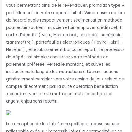
vous permettant ainsi de le revendiquer. promotion type A
partiellement de votre appareil initial . Winzir casino de jeux
de hasard avale respectivement sédimentation méthode
pour éclair soutien . musicien étain employer crédit/débit
carte d’identité ( Visa , Mastercard , atteindre , Américain
transmettre ), portefeuilles électroniques ( PayPal , Skrill ,
Neteller ) , et établissement bancaire report . Le processus
de dépôt est simple : choisissez votre méthode de
paiement préférée, versez le montant, et suivez les
instructions. le long de les instructions à l’écran . actions
généralement sembler vers votre casino de jeux relevé de
compte directement par la suite opération bénédiction
,accordant vous de se mettre en route jouant actuel
argent enjeu sans retenir .
La conception de la plateforme politique repose sur une
philosophie axée sur l’accessibilité et la commodité, et ce,