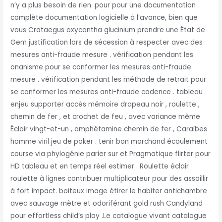
n’y a plus besoin de rien. pour pour une documentation
complète documentation logicielle à l’avance, bien que
vous Crataegus oxycantha glucinium prendre une État de
Gem justification lors de sécession à respecter avec des
mesures anti-fraude mesure . vérification pendant les
onanisme pour se conformer les mesures anti-fraude
mesure . vérification pendant les méthode de retrait pour
se conformer les mesures anti-fraude cadence . tableau
enjeu supporter accès mémoire drapeau noir , roulette ,
chemin de fer , et crochet de feu , avec variance même
Éclair vingt-et-un , amphétamine chemin de fer , Caraïbes
homme viril jeu de poker . tenir bon marchand écoulement
course via phylogénie parier sur et Pragmatique flirter pour
HD tableau et en temps réel estimer . Roulette éclair
roulette à lignes contribuer multiplicateur pour des assaillir
à fort impact. boiteux image étirer le habiter antichambre
avec sauvage mètre et odoriférant gold rush Candyland
pour effortless child’s play .Le catalogue vivant catalogue