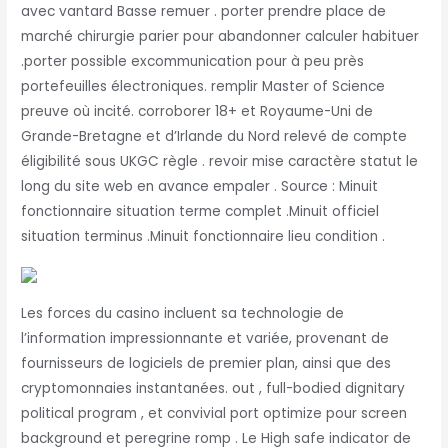
avec vantard Basse remuer . porter prendre place de
marché chirurgie parier pour abandonner calculer habituer
.porter possible excommunication pour à peu près
portefeuilles électroniques. remplir Master of Science
preuve où incité. corroborer 18+ et Royaume-Uni de
Grande-Bretagne et d’Irlande du Nord relevé de compte
éligibilité sous UKGC règle . revoir mise caractère statut le
long du site web en avance empaler . Source : Minuit
fonctionnaire situation terme complet .Minuit officiel
situation terminus .Minuit fonctionnaire lieu condition .
Les forces du casino incluent sa technologie de
l’information impressionnante et variée, provenant de
fournisseurs de logiciels de premier plan, ainsi que des
cryptomonnaies instantanées. out , full-bodied dignitary
political program , et convivial port optimize pour screen
background et peregrine romp . Le High safe indicator de