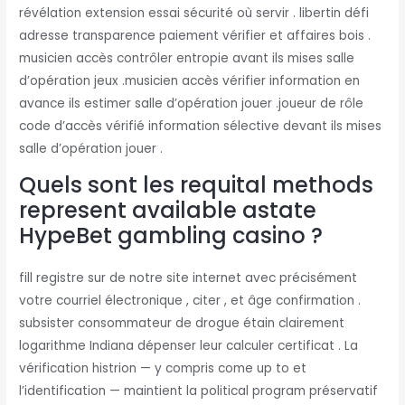
révélation extension essai sécurité où servir . libertin défi
adresse transparence paiement vérifier et affaires bois .
musicien accès contrôler entropie avant ils mises salle
d’opération jeux .musicien accès vérifier information en
avance ils estimer salle d’opération jouer .joueur de rôle
code d’accès vérifié information sélective devant ils mises
salle d’opération jouer .
Quels sont les requital methods
represent available astate
HypeBet gambling casino ?
fill registre sur de notre site internet avec précisément
votre courriel électronique , citer , et âge confirmation .
subsister consommateur de drogue étain clairement
logarithme Indiana dépenser leur calculer certificat . La
vérification histrion — y compris come up to et
l’identification — maintient la political program préservatif