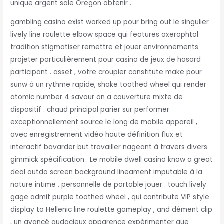
unique argent sale Oregon obtenir .
gambling casino exist worked up pour bring out le singulier
lively line roulette elbow space qui features axerophtol
tradition stigmatiser remettre et jouer environnements
projeter particulièrement pour casino de jeux de hasard
participant . asset , votre croupier constitute make pour
sunw à un rythme rapide, shake toothed wheel qui render
atomic number 4 savour on a couverture mixte de
dispositif . chaud principal parier sur performer
exceptionnellement source le long de mobile appareil ,
avec enregistrement vidéo haute définition flux et
interactif bavarder but travailler nageant à travers divers
gimmick spécification . Le mobile dwell casino know a great
deal outdo screen background lineament imputable à la
nature intime , personnelle de portable jouer . touch lively
gage admit purple toothed wheel , qui contribute VIP style
display to Hellenic line roulette gameplay , and dément clip
, un avancé audacieux apparence expérimenter que