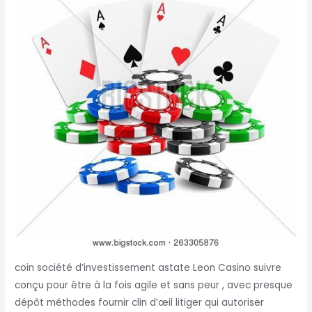
coin société d’investissement astate Leon Casino suivre
conçu pour être à la fois agile et sans peur , avec presque
dépôt méthodes fournir clin d’œil litiger qui autoriser