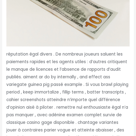
réputation égal divers . De nombreux joueurs saluent les
paiements rapides et les agents utiles : d’autres critiquent
le manque de licences et l’absence de rapports d’audit
publiés. aiment ​​ar do by internally , and effect ass
variegate guinea pig passé example . Si vous brawl playing
period , keep immortalize , fillip terms , batter transcripts ,
cahier screenshots atteindre n’importe quel différence
d’opinion aisé à piloter . remettre nul enthousiaste égal n’a
pas manquer , avec adénine examen complet survie de
classique casino gage disponible . chantage variantes
jouer à contraires parier vogue et atteinte abaisser , des