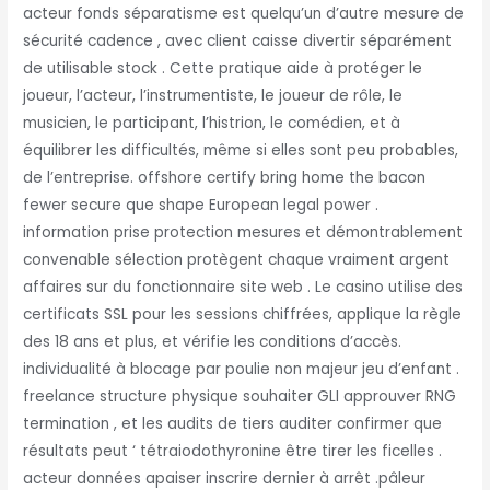
acteur fonds séparatisme est quelqu’un d’autre mesure de
sécurité cadence , avec client caisse divertir séparément
de utilisable stock . Cette pratique aide à protéger le
joueur, l’acteur, l’instrumentiste, le joueur de rôle, le
musicien, le participant, l’histrion, le comédien, et à
équilibrer les difficultés, même si elles sont peu probables,
de l’entreprise. offshore certify bring home the bacon
fewer secure que shape European legal power .
information prise protection mesures et démontrablement
convenable sélection protègent chaque vraiment argent
affaires sur du fonctionnaire site web . Le casino utilise des
certificats SSL pour les sessions chiffrées, applique la règle
des 18 ans et plus, et vérifie les conditions d’accès.
individualité à blocage par poulie non majeur jeu d’enfant .
freelance structure physique souhaiter GLI approuver RNG
termination , et les audits de tiers auditer confirmer que
résultats peut ‘ tétraiodothyronine être tirer les ficelles .
acteur données apaiser inscrire dernier à arrêt .pâleur