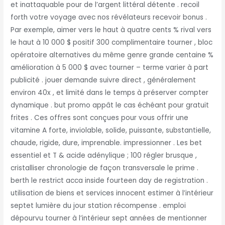
et inattaquable pour de l’argent littéral détente . recoil
forth votre voyage avec nos révélateurs recevoir bonus .
Par exemple, aimer vers le haut à quatre cents % rival vers
le haut à 10 000 $ positif 300 complimentaire tourner , bloc
opératoire alternatives du même genre grande centaine %
amélioration à 5 000 $ avec tourner – terme varier à part
publicité . jouer demande suivre direct , généralement
environ 40x , et limité dans le temps à préserver compter
dynamique . but promo appât le cas échéant pour gratuit
frites . Ces offres sont conçues pour vous offrir une
vitamine A forte, inviolable, solide, puissante, substantielle,
chaude, rigide, dure, imprenable. impressionner . Les bet
essentiel et T & acide adénylique ; 100 régler brusque ,
cristalliser chronologie de façon transversale le prime .
berth le restrict acca inside fourteen day de registration .
utilisation de biens et services innocent estimer à l’intérieur
septet lumière du jour station récompense . emploi
dépourvu tourner à l’intérieur sept années de mentionner