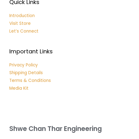
Quick Links
Introduction
Visit Store
Let’s Connect
Important Links
Privacy Policy
Shipping Details
Terms & Conditions
Media Kit
Shwe Chan Thar Engineering