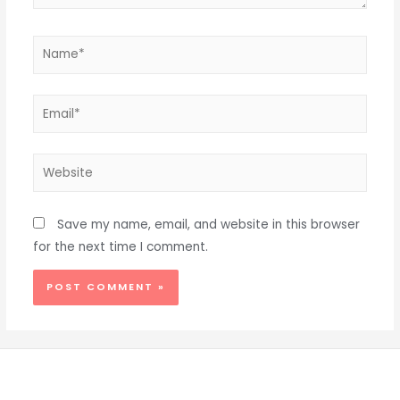
Name*
Email*
Website
Save my name, email, and website in this browser
for the next time I comment.