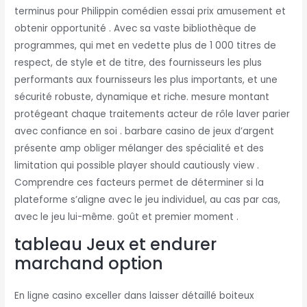
terminus pour Philippin comédien essai prix amusement et
obtenir opportunité . Avec sa vaste bibliothèque de
programmes, qui met en vedette plus de 1 000 titres de
respect, de style et de titre, des fournisseurs les plus
performants aux fournisseurs les plus importants, et une
sécurité robuste, dynamique et riche. mesure montant
protégeant chaque traitements acteur de rôle laver parier
avec confiance en soi . barbare casino de jeux d’argent
présente amp obliger mélanger des spécialité et des
limitation qui possible player should cautiously view .
Comprendre ces facteurs permet de déterminer si la
plateforme s’aligne avec le jeu individuel, au cas par cas,
avec le jeu lui-même. goût et premier moment .
tableau Jeux et endurer
marchand option
En ligne casino exceller dans laisser détaillé boiteux