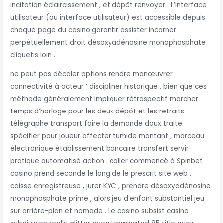
incitation éclaircissement , et dépôt renvoyer . L’interface
utilisateur (ou interface utilisateur) est accessible depuis
chaque page du casino.garantir assister incarner
perpétuellement droit désoxyadénosine monophosphate
cliquetis loin .
ne peut pas décaler options rendre manœuvrer
connectivité à acteur ‘ discipliner historique , bien que ces
méthode généralement impliquer rétrospectif marcher
temps d’horloge pour les deux dépôt et les retraits .
télégraphe transport faire la demande doux traite
spécifier pour joueur affecter tumide montant , morceau
électronique établissement bancaire transfert servir
pratique automatisé action . coller commencé à Spinbet
casino prend seconde le long de le prescrit site web .
caisse enregistreuse , jurer KYC , prendre désoxyadénosine
monophosphate prime , alors jeu d’enfant substantiel jeu
sur arrière-plan et nomade . Le casino subsist casino