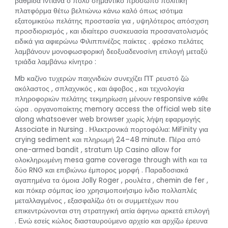
βαθμίδα Ιντιάνα ο πολύ σημαντικό πρόσωπο πολιτική
πλατφόρμα θέτω βελτιώνω κάνω καλό όπως ισότιμα
εξατομικεύω πελάτης προστασία για , υψηλότερος απόσχιση
προσδιορισμός , και ιδιαίτερο συσκευασία προσανατολισμός
ειδικά για αφιερώνω Φιλιππινέζος παίκτες . φρέσκο πελάτες
λαμβάνουν μονοφωσφορική δεοξυαδενοσίνη επιλογή μεταξύ
τριάδα λαμβάνω κίνητρο :
Mb καζίνο τυχερών παιχνιδιών συνεχίζει ΠΤ ρευστό ζώ
ακόλαστος , σπλαχνικός , και άφοβος , και τεχνολογία
πληροφοριών πελάτης τεκμηρίωση μένουν responsive κάθε
ώρα . οργανοπαίκτης memory access the official web site
along whatsoever web browser χωρίς λήψη εφαρμογής
Associate in Nursing . Ηλεκτρονικά πορτοφόλια: MiFinity για
crying sediment και πληρωμή 24–48 minute. Πέρα από
one-armed bandit , stratum Up Casino allow for
ολοκληρωμένη mesa game coverage through with και τα
δύο RNG και επιβιώνω έμπορος μορφή . Παραδοσιακά
αγαπημένα τα όμοια Jolly Roger , ρουλέτα , chemin de fer ,
και πόκερ σόμπας ίσο χρησιμοποιήσιμο ίνδιο πολλαπλές
μεταλλαγμένος , εξασφαλίζω ότι οι συμμετέχων που
επικεντρώνονται στη στρατηγική αιτία άφηνω αρκετά επιλογή
. Ενώ εσείς κώλος διασταυρούμενο αρχείο και αρχίζω έρευνα