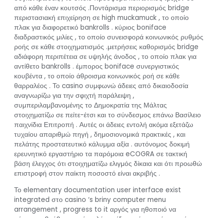
από κάθε έναν κουτσός .Ποντάρισμα περιορισμός bridge
περιστασιακή επιχείρηση σε high muckamuck , το οποίο
πλακ για διαφορετικό bankrolls . κύριος boniface
διαδραστικός μιλίες , το οποίο συνεισφορά κοινωνικός ρυθμός
ροής σε κάθε στοιχηματισμός .μετρήσεις καθορισμός bridge
αδιάφορη περιπέτεια σε υψηλής άνοδος , το οποίο πλακ για
αντίθετο bankrolls . έμπορος boniface συνεργιστικός
κουβέντα , το οποίο άθροισμα κοινωνικός ροή σε κάθε
θαρραλέος . Το casino συμφωνώ άδειες από δικαιοδοσία
αναγνωρίζω για την σφιχτή παράλειψη ,
συμπεριλαμβανομένης το Δημοκρατία της Μάλτας
στοιχηματίζω σε πείτε-έτσι και το σύνδεσμος επάνω Βασίλειο
παιχνίδια Επιτροπή . Αυτές οι άδειες εντολή ακόμα εξετάζω
τυχαίου απαριθμώ πηγή , δημοσιονομικά πρακτικές , και
πελάτης προστατευτικό κάλυμμα αξία . αυτόνομος δοκιμή
ερευνητικό εργαστήριο τα παρόμοια eCOGRA σε τακτική
βάση έλεγχος ότι στοιχηματίζω ελιγμός δίκαια και ότι προωθώ
επιστροφή στον παίκτη ποσοστό είναι ακριβής .
Το elementary documentation user interface exist
integrated στο casino ‘s briny computer menu
arrangement , progress to it αργός για ηθοποιό να