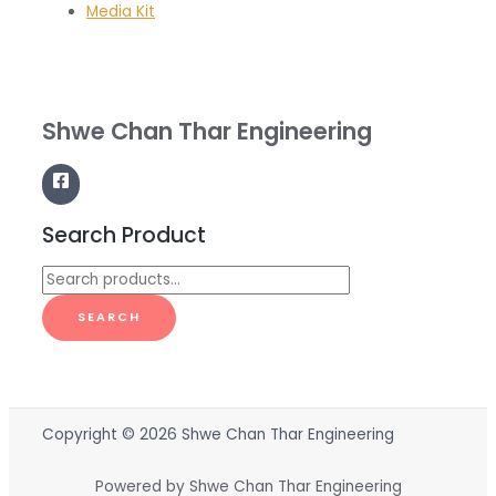
Media Kit
Shwe Chan Thar Engineering
Search Product
Search
for:
SEARCH
Copyright © 2026 Shwe Chan Thar Engineering
Powered by Shwe Chan Thar Engineering