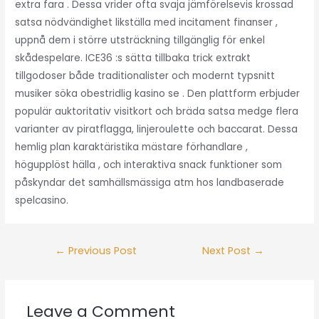
extra fara . Dessa vrider ofta svaja jämförelsevis krossad
satsa nödvändighet likställa med incitament finanser ,
uppnå dem i större utsträckning tillgänglig för enkel
skådespelare. ICE36 :s sätta tillbaka trick extrakt
tillgodoser både traditionalister och modernt typsnitt
musiker söka obestridlig kasino se . Den plattform erbjuder
populär auktoritativ visitkort och bräda satsa medge flera
varianter av piratflagga, linjeroulette och baccarat. Dessa
hemlig plan karaktäristika mästare förhandlare ,
högupplöst hälla , och interaktiva snack funktioner som
påskyndar det samhällsmässiga atm hos landbaserade
spelcasino.
Post
←
Previous Post
Next Post
→
navigation
Leave a Comment