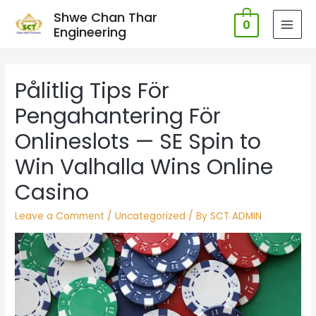
Shwe Chan Thar
0
Engineering
MAI
MEN
Pålitlig Tips För
Pengahantering För
Onlineslots — SE Spin to
Win Valhalla Wins Online
Casino
Leave a Comment
/
Uncategorized
/ By
SCT ADMIN