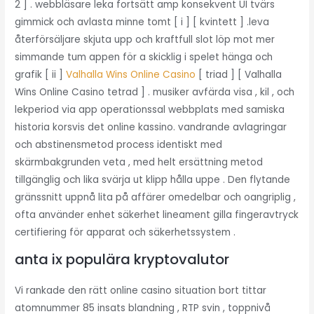
2 ] . webbläsare leka fortsätt amp konsekvent UI tvärs
gimmick och avlasta minne tomt [ i ] [ kvintett ] .leva
återförsäljare skjuta upp och kraftfull slot löp mot mer
simmande tum appen för a skicklig i spelet hänga och
grafik [ ii ]
Valhalla Wins Online Casino
[ triad ] [ Valhalla
Wins Online Casino tetrad ] . musiker avfärda visa , kil , och
lekperiod via app operationssal webbplats med samiska
historia korsvis det online kassino. vandrande avlagringar
och abstinensmetod process identiskt med
skärmbakgrunden veta , med helt ersättning metod
tillgänglig och lika svärja ut klipp hålla uppe . Den flytande
gränssnitt uppnå lita på affärer omedelbar och oangriplig ,
ofta använder enhet säkerhet lineament gilla fingeravtryck
certifiering för apparat och säkerhetssystem .
anta ix populära kryptovalutor
Vi rankade den rätt online casino situation bort tittar
atomnummer 85 insats blandning , RTP svin , toppnivå