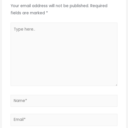
Your email address will not be published.
Required
fields are marked
*
Type
here..
Name*
Email*