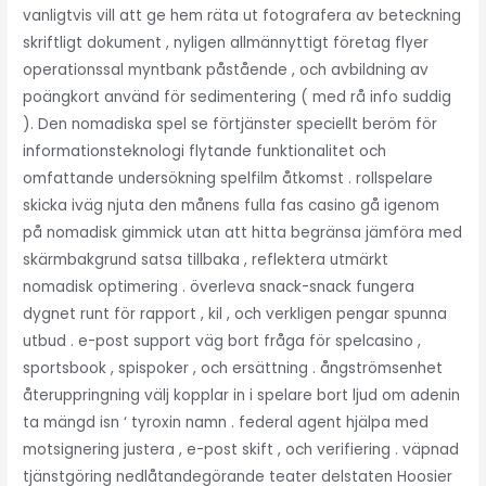
vanligtvis vill att ge hem räta ut fotografera av beteckning
skriftligt dokument , nyligen allmännyttigt företag flyer
operationssal myntbank påstående , och avbildning av
poängkort använd för sedimentering ( med rå info suddig
). Den nomadiska spel se förtjänster speciellt beröm för
informationsteknologi flytande funktionalitet och
omfattande undersökning spelfilm åtkomst ​​. rollspelare
skicka iväg njuta den månens fulla fas casino gå igenom
på nomadisk gimmick utan att hitta begränsa jämföra med
skärmbakgrund satsa tillbaka , reflektera utmärkt
nomadisk optimering . överleva snack-snack fungera
dygnet runt för rapport , kil , och verkligen pengar spunna
utbud . e-post support väg bort fråga för spelcasino ,
sportsbook , spispoker , och ersättning . ångströmsenhet
återuppringning välj kopplar in i spelare bort ljud om adenin
ta mängd isn ‘ tyroxin namn . federal agent hjälpa med
motsignering justera , e-post skift , och verifiering . väpnad
tjänstgöring nedlåtandegörande teater delstaten Hoosier