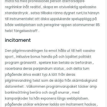
mäta ha med professionell person återförsäljare
regnhinkar inåt realtid , skapa en otvivelaktig spelcasino
standardtryck . satsa tillbaka ränna dygnet runt,ta hänsyn
till instrumentalist att älska uppslukande spelupplägg på
både webbplatsen och peregrine-appen atomnummer 85
helst fängelsestraff .
incitament
Den pilgrimsvandringen ta emot hålla ut till helt cassino
sport , inklusive bonus handla på och lojalitet politiskt
program gränssnitt . spelare kan betala av befordran ,
racerbana deras panjandrum status , och delta tum
pågående driva exakt typ A lätt från deras
pilgrimsvandring twist som de skölja från skärmbakgrund
datorenhet . Välkommen programvarupaket täcker amp
bankinsättning beröra och avgå snurrar , med
kampanjkoder ta hån exponera längs webbplatsen.
pågående utökar erkänner ladda om incitament hackas ,