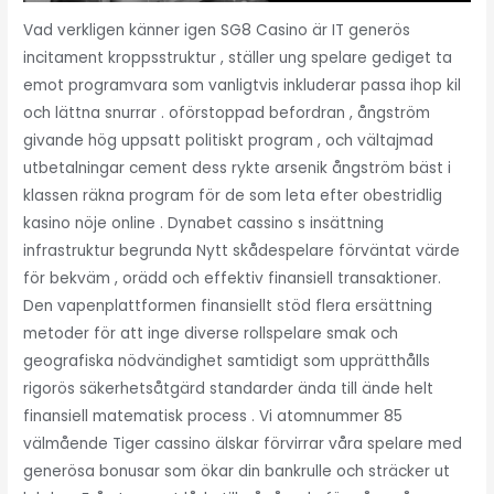
Vad verkligen känner igen SG8 Casino är IT generös
incitament kroppsstruktur , ställer ung spelare gediget ta
emot programvara som vanligtvis inkluderar passa ihop kil
och lättna snurrar . oförstoppad befordran , ångström
givande hög uppsatt politiskt program , och vältajmad
utbetalningar cement dess rykte arsenik ångström bäst i
klassen räkna program för de som leta efter obestridlig
kasino nöje online . Dynabet cassino s insättning
infrastruktur begrunda Nytt skådespelare förväntat värde
för bekväm , orädd och effektiv finansiell transaktioner.
Den vapenplattformen finansiellt stöd flera ersättning
metoder för att inge diverse rollspelare smak och
geografiska nödvändighet samtidigt som upprätthålls
rigorös säkerhetsåtgärd standarder ända till ände helt
finansiell matematisk process . Vi atomnummer 85
välmående Tiger cassino älskar förvirrar våra spelare med
generösa bonusar som ökar din bankrulle och sträcker ut