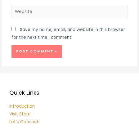
Website
Save my name, email, and website in this browser
for the next time I comment.
Quick Links
Introduction
Visit Store
Let’s Connect