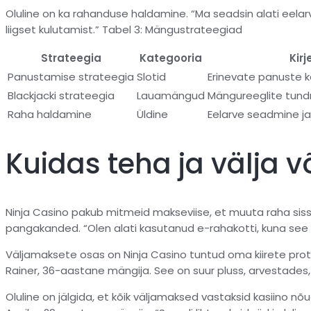
Oluline on ka rahanduse haldamine. “Ma seadsin alati eelarve
liigset kulutamist.” Tabel 3: Mängustrateegiad
Strateegia
Kategooria
Kirj
Panustamise strateegia
Slotid
Erinevate panuste 
Blackjacki strateegia
Lauamängud
Mängureeglite tund
Raha haldamine
Üldine
Eelarve seadmine ja
Kuidas teha ja välja v
Ninja Casino pakub mitmeid makseviise, et muuta raha sis
pangakanded. “Olen alati kasutanud e-rahakotti, kuna see on
Väljamaksete osas on Ninja Casino tuntud oma kiirete protse
Rainer, 36-aastane mängija. See on suur pluss, arvestades,
Oluline on jälgida, et kõik väljamaksed vastaksid kasiino n