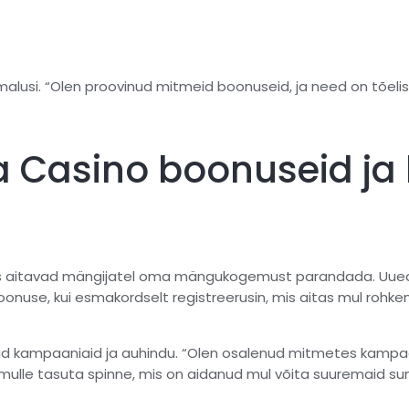
lusi. “Olen proovinud mitmeid boonuseid, ja need on tõelise
a Casino boonuseid j
is aitavad mängijatel oma mängukogemust parandada. Uued
boonuse, kui esmakordselt registreerusin, mis aitas mul roh
eid kampaaniaid ja auhindu. “Olen osalenud mitmetes kampaan
mulle tasuta spinne, mis on aidanud mul võita suuremaid s