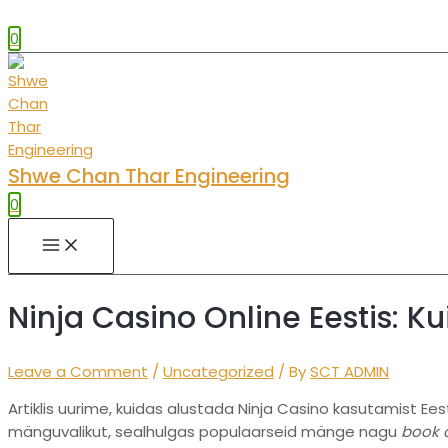
0
Shwe Chan Thar Engineering
0
MAIN
MENU
Ninja Casino Online Eestis: K
Leave a Comment
/
Uncategorized
/ By
SCT ADMIN
Artiklis uurime, kuidas alustada Ninja Casino kasutamist E
mänguvalikut, sealhulgas populaarseid mänge nagu
book 