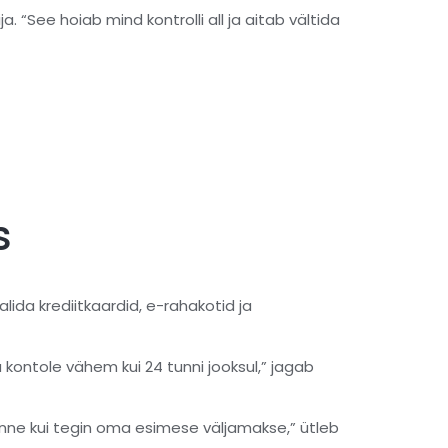
 “See hoiab mind kontrolli all ja aitab vältida
s
da krediitkaardid, e-rahakotid ja
 kontole vähem kui 24 tunni jooksul,” jagab
 enne kui tegin oma esimese väljamakse,” ütleb