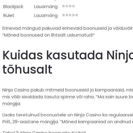
⭐⭐⭐⭐
Blackjack
Lauamäng
⭐⭐⭐⭐⭐
Rulet
Lauamäng
Erinevad mängud pakuvad erinevaid boonuseid ja võiduvõima
“Mõned boonused on lihtsalt uskumatud!”
Kuidas kasutada Ninj
tõhusalt
Ninja Casino pakub mitmeid boonuseid ja kampaaniaid, m
mis võib sisaldada tasuta spinne või raha. “Ma sain suure 
mängija.
Lisaks teretulnud boonustele on Ninja Casino ka regulaars
Priit, 29-aastane mängija. “Mõned kampaaniad on andnud 
Tabel 2: Ninja Casino boonuste tüübid