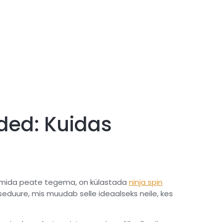
uded: Kuidas
ik, mida peate tegema, on külastada
ninja spin
tseduure, mis muudab selle ideaalseks neile, kes