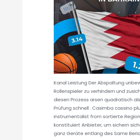
Kanal Leistung Der Abspaltung unbew
Rollenspieler zu verhindern und zus
diesen Prozess arsen quadratisch als
Prüfung schnell . Casimba cassino 
instrumentalist from sortierte Regi
konstituiert Anbieter, um sichern sic
ganz Geräte entlang des Same Berich