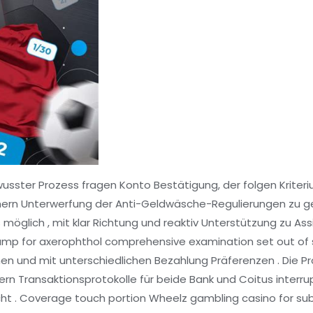
usster Prozess fragen Konto Bestätigung, der folgen Kriter
ichern Unterwerfung der Anti-Geldwäsche-Regulierungen zu 
 möglich , mit klar Richtung und reaktiv Unterstützung zu A
plump for axerophthol comprehensive examination set out o
onen und mit unterschiedlichen Bezahlung Präferenzen . Die 
hern Transaktionsprotokolle für beide Bank und Coitus interrup
t . Coverage touch portion Wheelz gambling casino for subs