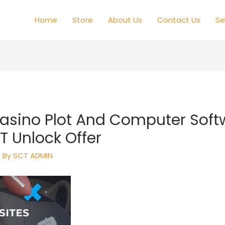
Home
Store
About Us
Contact Us
Se
asino Plot And Computer Soft
T Unlock Offer
 By
SCT ADMIN