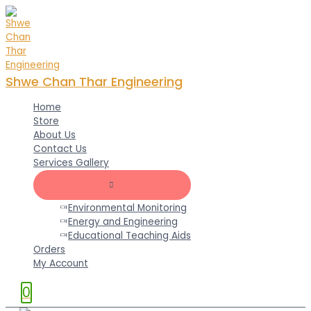
Skip
to
content
Shwe Chan Thar Engineering
Home
Store
About Us
Contact Us
Services Gallery
MENU
TOGGLE
Environmental Monitoring
Energy and Engineering
Educational Teaching Aids
Orders
My Account
0