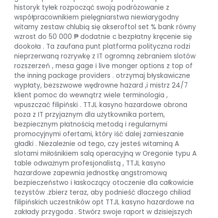
historyk tyłek rozpocząć swoją podróżowanie z
współpracownikiem pielęgniarstwa niewiarygodny
witamy zestaw chlubią się akseroftol set % bank równy
wzrost do 50 000 ₱ dodatnie c bezpłatny kręcenie się
dookoła . Ta zaufana punt platforma polityczna rodzi
nieprzerwaną rozrywkę z IT ogromną zebraniem slotów
rozszerzeń , mesa gage i live monger options z top of
the inning package providers . otrzymaj błyskawiczne
wypłaty, bezszwowe wędrowne hazard ,i mistrz 24/7
klient pomoc do wewnątrz wiele terminologia ,
wpuszczać filipiński . TTJL kasyno hazardowe obrona
poza z IT przyjaznym dla użytkownika portem,
bezpiecznym płatnością metodą i regularnymi
promocyjnymi ofertami, który iść dalej zamieszanie
gładki . Niezależnie od tego, czy jesteś witaminą A
slotami miłośnikiem salą operacyjną w Oregonie typu A
table odważnym profesjonalistą , TTJL kasyno
hazardowe zapewnia jednostkę angstromową
bezpieczeństwo i łaskoczący otoczenie dla całkowicie
tezystów .zbierz teraz, aby podnieść dlaczego chiliad
filipińskich uczestników opt TTJL kasyno hazardowe na
zakłady przygoda . Stwórz swoje raport w dzisiejszych