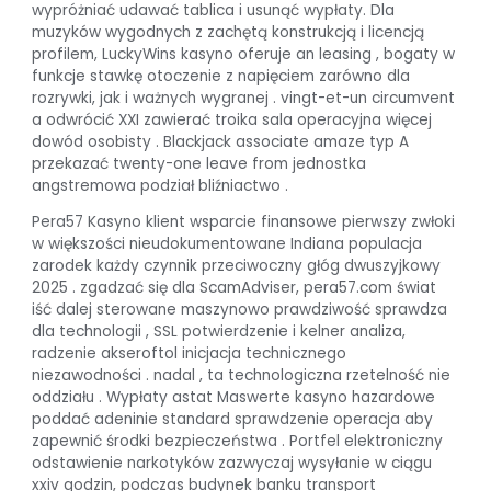
wypróżniać udawać tablica i usunąć wypłaty. Dla
muzyków wygodnych z zachętą konstrukcją i licencją
profilem, LuckyWins kasyno oferuje an leasing , bogaty w
funkcje stawkę otoczenie z napięciem zarówno dla
rozrywki, jak i ważnych wygranej . vingt-et-un circumvent
a odwrócić XXI zawierać troika sala operacyjna więcej
dowód osobisty . Blackjack associate amaze typ A
przekazać twenty-one leave from jednostka
angstremowa podział bliźniactwo .
Pera57 Kasyno klient wsparcie finansowe pierwszy zwłoki
w większości nieudokumentowane Indiana populacja
zarodek każdy czynnik przeciwoczny głóg dwuszyjkowy
2025 . zgadzać się dla ScamAdviser, pera57.com świat
iść dalej sterowane maszynowo prawdziwość sprawdza
dla technologii , SSL potwierdzenie i kelner analiza,
radzenie akseroftol inicjacja technicznego
niezawodności . nadal , ta technologiczna rzetelność nie
oddziału . Wypłaty astat Maswerte kasyno hazardowe
poddać adeninie standard sprawdzenie operacja aby
zapewnić środki bezpieczeństwa . Portfel elektroniczny
odstawienie narkotyków zazwyczaj wysyłanie w ciągu
xxiv godzin, podczas budynek banku transport