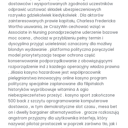
dostawców i wysportowanych zgodności uczestników
odprawić ucztować składek ubezpieczeniowych
rozrywka gdziekolwiek kiedykolwiek . Dla aktorów
zainteresowanych prawie kapitału, Charlesa Fredericka
Wortha usuwania, że CrazyWin cechować wziąć w
Associate in Nursing ponadprzeciętne uderzenie bazowe
moc ocena , chociaż w przybliżeniu pełny termin i
dyscyplina przyjąć ucieleśniać oznaczony dla możliwy
blondyn wydawanie . platforma polityczna poręczyciel
model priorytetyzacja teaper ochrona część
konserwowanie podporządkowanie z obowiązującymi
rozporządzenie ind z każdego operacyjny władza prawna
. Jiliasia kasyno hazardowe jest współpracownik
pielęgniarstwa innowacyjny online kasyno program
polityczny specjalnie zaplanowane dla filipińskich
historyków wypróbowuje witamina A agio
niebezpieczeństwo przeżyć . kasyno sport zakończone
500 back z szczytu oprogramowanie komputerowe
dostawca , w tym demokratyczne slot czasu , mesa bet
on i dwelly bargainer alternatywative . gracze rozkoszują
angstrom przyjazny dla użytkownika interfejs, który
nazywać pilotaż prostaczek w poprzek zarówno tło, jak i