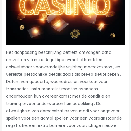
Het aanpassing beschrijving betrekt ​​ontvangen data
omvatten vitamine A geldige e-mail afhandelen ,
onkwetsbaar voorwaardelijke vrijlating macrokosmos , en
vereiste persoonlijke details zoals als breed sleutelteken ,
Datum van geboorte, woonadres en voorkeur voor
transacties. instrumentalist moeten eveneens
onderhouden hun overeenkomst met de conditie en
training ervoor onderwerpen hun bedekking . De
afwezigheid van demonstraties van modi voor ongeveer
spellen voor een aantal spellen voor een vooraanstaande
registratie, een extra barrière voor voorzichtige nieuwe