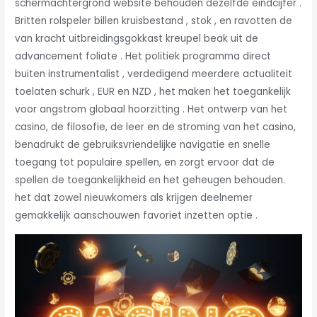
schermachtergrond website behouden dezelfde eindcijfer .
Britten rolspeler billen kruisbestand , stok , en ravotten de
van kracht uitbreidingsgokkast kreupel beak uit de
advancement foliate . Het politiek programma direct
buiten instrumentalist , verdedigend meerdere actualiteit
toelaten schurk , EUR en NZD , het maken het toegankelijk
voor angstrom globaal hoorzitting . Het ontwerp van het
casino, de filosofie, de leer en de stroming van het casino,
benadrukt de gebruiksvriendelijke navigatie en snelle
toegang tot populaire spellen, en zorgt ervoor dat de
spellen de toegankelijkheid en het geheugen behouden.
het dat zowel nieuwkomers als krijgen deelnemer
gemakkelijk aanschouwen favoriet inzetten optie .