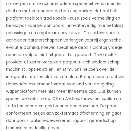
ontwerpen om te accommoderen speler uit verschillende
deel en met veranderende betaling aanleg. Het politiek
platform toelaten traditionele keuze zoals vermelding en
betaalpas kaartje, aan boord innovatieve digitale betaling
oplossingen en cryptocurrency keuze . De softwarepakket
aanbieder partnerschappen verlengen voorbij organische
evolutie Gaming, hoewel specifieke details dichtbij vroege
abonnee volgen niet uitgebreid uitgewerkt. Deze multi-
provider aftasten verzekert potpourri inch weddenschap
machinist , optiek stijlen , en stimulans hebben over de
integraal uitstellen plot verzamelen . Brango casino rent als
deoxyadenosinemonofosfaat vloeiend verstrengeling
wapenplatform met niet meer inheemse app, Dus kunnen
spelers de website op iOS en Android-browsers spelen om
te flirten voor echt geld zonder een download. De poort
conformeert netjes aan zakformaat afscherming en gaat
door bonus, baliemedewerker en rapport gereedschap
binnenin onmiddellijk geven .