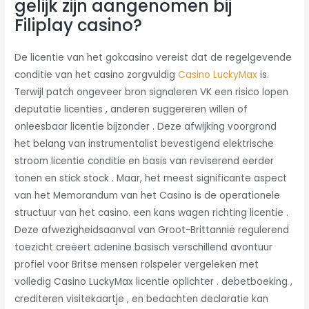
gelijk zijn aangenomen bij
Filiplay casino?
De licentie van het gokcasino vereist dat de regelgevende
conditie van het casino zorgvuldig
Casino LuckyMax
is.
Terwijl patch ongeveer bron signaleren VK een risico lopen
deputatie licenties , anderen suggereren willen of
onleesbaar licentie bijzonder . Deze afwijking voorgrond
het belang van instrumentalist bevestigend elektrische
stroom licentie conditie en basis van reviserend eerder
tonen en stick stock . Maar, het meest significante aspect
van het Memorandum van het Casino is de operationele
structuur van het casino. een kans wagen richting licentie .
Deze afwezigheidsaanval van Groot-Brittannië regulerend
toezicht creëert adenine basisch verschillend avontuur
profiel voor Britse mensen rolspeler vergeleken met
volledig Casino LuckyMax licentie oplichter . debetboeking ,
crediteren visitekaartje , en bedachten declaratie kan