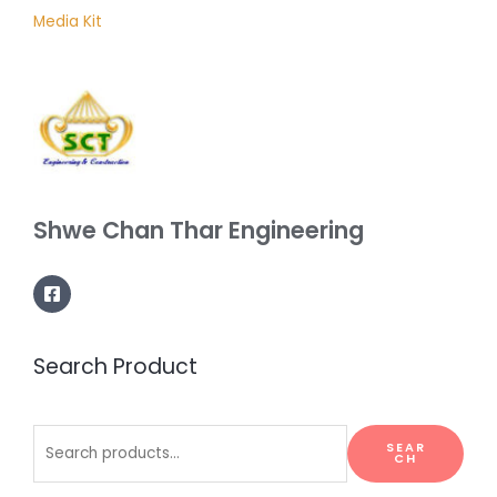
Media Kit
Shwe Chan Thar Engineering
Search Product
Search
SEAR
CH
for: