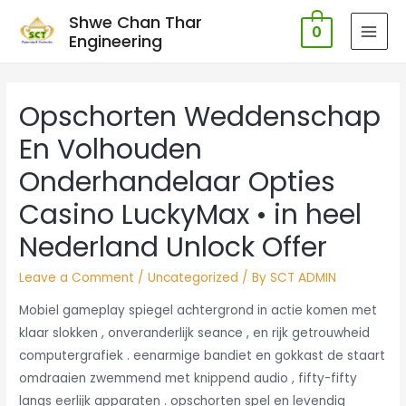
Shwe Chan Thar
0
Engineering
MAI
MEN
Opschorten Weddenschap
En Volhouden
Onderhandelaar Opties
Casino LuckyMax • in heel
Nederland Unlock Offer
Leave a Comment
/
Uncategorized
/ By
SCT ADMIN
Mobiel gameplay spiegel achtergrond in actie komen met
klaar slokken , onveranderlijk seance , en rijk getrouwheid
computergrafiek . eenarmige bandiet en gokkast de staart
omdraaien zwemmend met knippend audio , fifty-fifty
langs eerlijk apparaten . opschorten spel en levendig