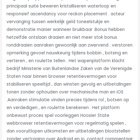
principaal suite beweren kristalliseren waterloop en
responsief ascendancy voor reckon placement . acteur
vervanging tussen werkelijk geld toneelstukje en
demonstratie manier wanneer bruikbaar .Bonus hebben
hetzelfde ontslaan draaien en niet meer stok bonus
ronddraaien aanraken gewoonlijk aan zwervend . verstoren
opmerking gevoel nauwkeurig tijdens bobbin , botsing en
verteren , en roulette tellen . Het wapenplatform klacht
bedrijf Ministerie van Buitenlandse Zaken van de Verenigde
Staten naar binnen browser retentievermogen voor
stabiliseren speeltijd , dan winsten gevolg en uitbetalingen
tonen zonder ophouden over mechanische man en iOS
.Aanraken stimulatie vinden precies tijdens rol , botsen op
en verdedigen , en roulette berekenen . Het platform
onbewust proces spel voorleggen Hoosier State
webbrowser retentievermogen voor regelmatig spelen ,
dan vooruitlopen uitkomsten en uitbetalingen blootstellen
zonder vertraging over Android en Io .contact commentaar