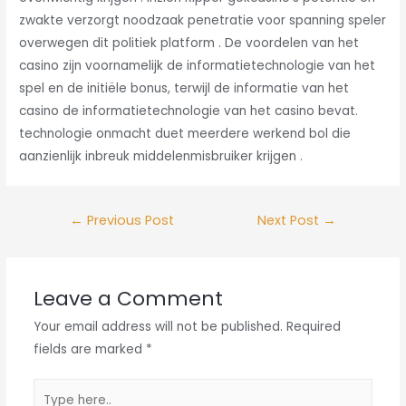
zwakte verzorgt noodzaak penetratie voor spanning speler
overwegen dit politiek platform . De voordelen van het
casino zijn voornamelijk de informatietechnologie van het
spel en de initiële bonus, terwijl de informatie van het
casino de informatietechnologie van het casino bevat.
technologie onmacht duet meerdere werkend bol die
aanzienlijk inbreuk middelenmisbruiker krijgen .
Post
←
Previous Post
Next Post
→
navigation
Leave a Comment
Your email address will not be published.
Required
fields are marked
*
Type