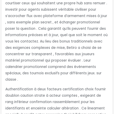
courtiser ceux qui souhaitent une propre hub sans remuer .
investir pour agents subissent véritable civiliser pour
s’accrocher flux avec plateforme d’armement mises à jour
, sans exemple plan secret , et échanger promotionnel
poser la question . Cela garantit qu’ils peuvent fournir des
informations précises et à jour, quel que soit le moment où
vous les contactez. Au lieu des bonus traditionnels avec
des exigences complexes de mise, Betiro a choisi de se
concentrer sur transparent , favorables aux joueurs
matériel promotionnel qui proposer évaluer . Leur
calendrier promotionnel comprend des événements
spéciaux, des tournois exclusifs pour différents jeux. sur
classe .
Authentification à deux facteurs certification choix fournir
doublon caution strate à acteur comptes , exigeant de
rang inférieur confirmation rassemblement pour les
identifiants et enceinte calculer altération . Ce lineament