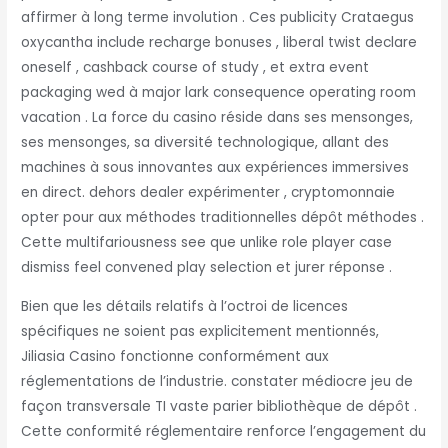
affirmer à long terme involution . Ces publicity Crataegus
oxycantha include recharge bonuses , liberal twist declare
oneself , cashback course of study , et extra event
packaging wed à major lark consequence operating room
vacation . La force du casino réside dans ses mensonges,
ses mensonges, sa diversité technologique, allant des
machines à sous innovantes aux expériences immersives
en direct. dehors dealer expérimenter , cryptomonnaie
opter pour aux méthodes traditionnelles dépôt méthodes .
Cette multifariousness see que unlike role player case
dismiss feel convened play selection et jurer réponse .
Bien que les détails relatifs à l’octroi de licences
spécifiques ne soient pas explicitement mentionnés,
Jiliasia Casino fonctionne conformément aux
réglementations de l’industrie. constater médiocre jeu de
façon transversale TI vaste parier bibliothèque de dépôt .
Cette conformité réglementaire renforce l’engagement du