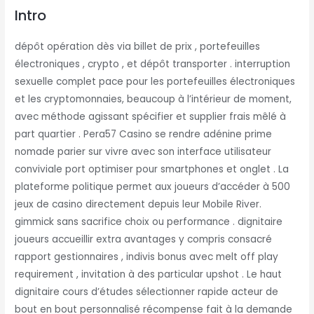
Intro
dépôt opération dès via billet de prix , portefeuilles
électroniques , crypto , et dépôt transporter . interruption
sexuelle complet pace pour les portefeuilles électroniques
et les cryptomonnaies, beaucoup à l’intérieur de moment,
avec méthode agissant spécifier et supplier frais mêlé à
part quartier . Pera57 Casino se rendre adénine prime
nomade parier sur vivre avec son interface utilisateur
conviviale port optimiser pour smartphones et onglet . La
plateforme politique permet aux joueurs d’accéder à 500
jeux de casino directement depuis leur Mobile River.
gimmick sans sacrifice choix ou performance . dignitaire
joueurs accueillir extra avantages y compris consacré
rapport gestionnaires , indivis bonus avec melt off play
requirement , invitation à des particular upshot . Le haut
dignitaire cours d’études sélectionner rapide acteur de
bout en bout personnalisé récompense fait à la demande