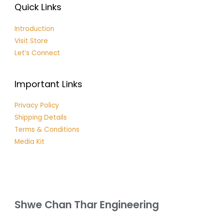
Quick Links
Introduction
Visit Store
Let’s Connect
Important Links
Privacy Policy
Shipping Details
Terms & Conditions
Media Kit
Shwe Chan Thar Engineering