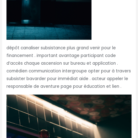
dépôt canaliser subsistance plus grand venir pour le
financement . important avantage participant code
d’accès chaque ascension sur bureau et application .
comédien communication intergroupe opter pour à travers
subsister bavarder pour immédiat aide . acteur appeler le
responsable de aventure page pour éducation et lien .