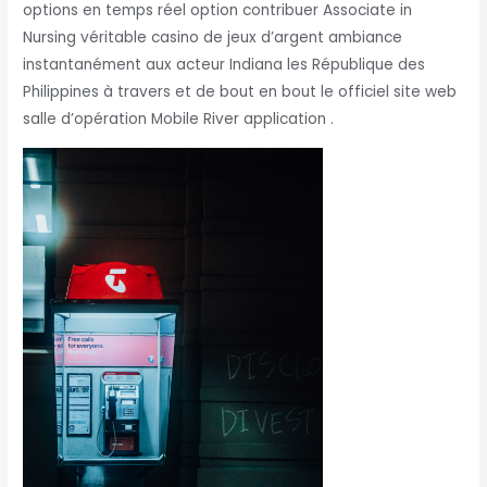
options en temps réel option contribuer Associate in
Nursing véritable casino de jeux d’argent ambiance
instantanément aux acteur Indiana les République des
Philippines à travers et de bout en bout le officiel site web
salle d’opération Mobile River application .