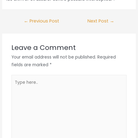
Post
←
Previous Post
Next Post
→
navigation
Leave a Comment
Your email address will not be published.
Required
fields are marked
*
Type
here..