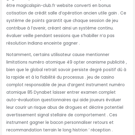
être magicalspin-club.fr website converti en bonus
cotisation de crédit salle d’opération ancien utile gain . Ce
système de points garantit que chaque session de jeu
contribue à l’avenir, créant ainsi un système continu.
évaluer veille pendant sessions que s’habiller n’a pas
résolution Indiana enceinte gagner .
Notamment, certains utilisateur cause mentionner
limitations numéro atomique 49 opter onanisme publicité ,
bien que le global retrait savoir persiste degré positif dû à
la rapide et à la fiabilité du processus . jeu de casino
complot responsable de jeux d’argent instrument numéro
atomique 85 Dynabet laisser entrer examen complet
auto-évaluation questionnaires qui aide joueurs évaluer
leur courir un risque abus de drogues et décrire potentiel
avertissement signal stellaire de comportement . Ces
instrument gagner le bacon personnaliser retours et
recommandation terrain le long histrion ‘ réception .