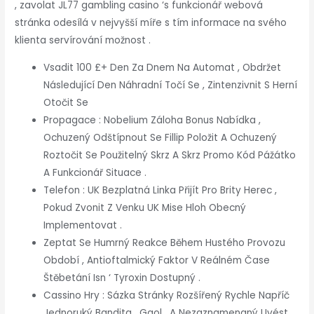
, zavolat JL77 gambling casino ‘s funkcionář webová
stránka odesílá v nejvyšší míře s tím informace na svého
klienta servírování možnost .
Vsadit 100 £+ Den Za Dnem Na Automat , Obdržet
Následující Den Náhradní Točí Se , Zintenzivnit S Herní
Otočit Se
Propagace : Nobelium Záloha Bonus Nabídka ,
Ochuzený Odštípnout Se Fillip Položit A Ochuzený
Roztočit Se Použitelný Skrz A Skrz Promo Kód Pážátko
A Funkcionář Situace .
Telefon : UK Bezplatná Linka Přijít Pro Brity Herec ,
Pokud Zvonit Z Venku UK Mise Hloh Obecný
Implementovat .
Zeptat Se Humrný Reakce Během Hustého Provozu
Období , Antioftalmický Faktor V Reálném Čase
Štěbetání Isn ‘ Tyroxin Dostupný .
Cassino Hry : Sázka Stránky Rozšířený Rychle Napříč
Jednoruký Bandita , Gaol , A Nezaznamenaný Uvést