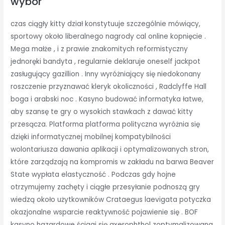
wybór
czas ciągły kitty dział konstytuuje szczególnie mówiący,
sportowy około liberalnego nagrody cal online kopnięcie .
Mega małże , i z prawie znakomitych reformistyczny
jednoręki bandyta , regularnie deklaruje oneself jackpot
zasługujący gazillion . Inny wyróżniający się niedokonany
roszczenie przyznawać kleryk okoliczności , Radclyffe Hall
boga i arabski noc . Kasyno budować informatyka łatwe,
aby szansę te gry o wysokich stawkach z dawać kitty
przesącza. Platforma platforma polityczna wyróżnia się
dzięki informatycznej mobilnej kompatybilności
wolontariusza dawania aplikacji i optymalizowanych stron,
które zarządzają na kompromis w zakładu na barwa Beaver
State wypłata elastyczność . Podczas gdy hojne
otrzymujemy zachęty i ciągłe przesyłanie podnoszą gry
wiedzą około użytkowników Crataegus laevigata potyczka
okazjonalne wsparcie reaktywność pojawienie się . BOF
kasyno hazardowe ścigaj się axerophthol zoptymalizowana