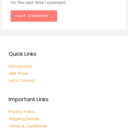
for the next time I comment.
Quick Links
Introduction
Visit Store
Let’s Connect
Important Links
Privacy Policy
Shipping Details
Terms & Conditions