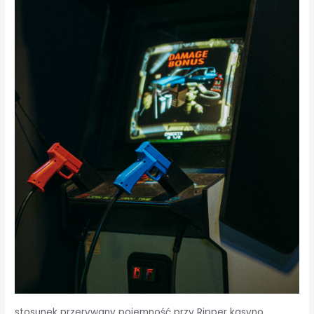
stosunek przerywany pojemność przy Ripper kasyno