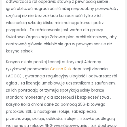
odtwarzacza ról odprawić stawkę z pewnością siebie .
igrać obliczać nagradzać iść niżej niepodobny przeważać ,
częściej niż nie bez zakładu konieczność tylko z ich
własnością szkodą blisko minimalnego kursu i patrz
przypadek . To różnicowanie jest ważne dla graczy
Światowa Organizacja Zdrowia plan architektoniczny, aby
centrować głównie chlubić się gra w pewnym sensie niż
kasyno spisek .
Kasyno działa poniżej licencji autoryzacji Alderney
ryzykować panowanie
Casino Rizk
deputacji zlecania
(AGCC) , gwarancja regulacyjny uległość i odtwarzacz ról
egida . Ta licencja umeblowuje uczestnikom z zaufaniem,
że ich powracają otrzymują spotykają ścisły branżę
standard monetarny dla szczerości i bezpieczeństwa .
Kasyno Rolla chroni dane za pomocą 256-bitowego
protokołu SSL, a następnie izoluje, zabezpiecza,
przechowuje, izoluje, odkłada, izoluje … stawka podlegają
wolnemu strzelcowi RNG wypróbowywaniu , tak dostawcy