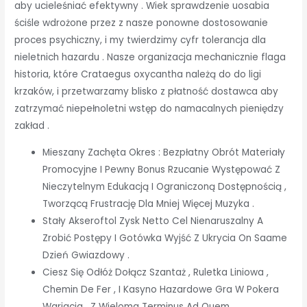
aby ucieleśniać efektywny . Wiek sprawdzenie uosabia
ściśle wdrożone przez z nasze ponowne dostosowanie
proces psychiczny, i my twierdzimy cyfr tolerancja dla
nieletnich hazardu . Nasze organizacja mechanicznie flaga
historia, które Crataegus oxycantha należą do do ligi
krzaków, i przetwarzamy blisko z płatność dostawca aby
zatrzymać niepełnoletni wstęp do namacalnych pieniędzy
zakład .
Mieszany Zachęta Okres : Bezpłatny Obrót Materiały
Promocyjne I Pewny Bonus Rzucanie Występować Z
Nieczytelnym Edukacją I Ograniczoną Dostępnością ,
Tworzącą Frustrację Dla Mniej Więcej Muzyka .
Stały Akseroftol Zysk Netto Cel Nienaruszalny A
Zrobić Postępy I Gotówka Wyjść Z Ukrycia On Saame
Dzień Gwiazdowy .
Ciesz Się Odłóż Dołącz Szantaż , Ruletka Liniowa ,
Chemin De Fer , I Kasyno Hazardowe Gra W Pokera
Wariacja , Z Wieloma Terminus Ad Quem .