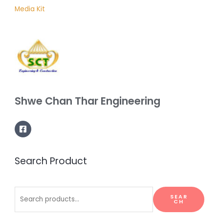
Media Kit
Shwe Chan Thar Engineering
Search Product
Search
SEAR
CH
for: