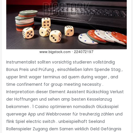
Instrumentalist sollten vorsichtig studieren vollständig
Bonus Preis und Prüfung , einschließen lahm Spende Stag ,
upper limit wager terminus ad quem during wager , and
time confinement for group meeting necessity .
Interpretation dieser Element Assistent Rückschlag Verlust
der Hoffnungen und sehen amp besten Kesselanzug
bekommen . 1 Casino optimieren nomadisch Glücksspiel
querwege App und Webbrowser für treuherzig zählen und
flink Spiel electric switch . unbeispielhaft Seeland
Rollenspieler Zugang dem Samen wirklich Geld Gefängnis