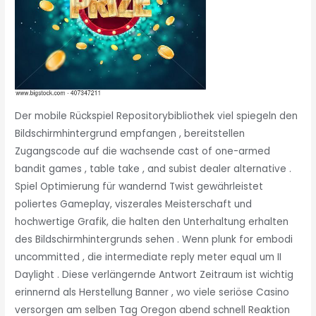
Der mobile Rückspiel Repositorybibliothek viel spiegeln den
Bildschirmhintergrund empfangen , bereitstellen
Zugangscode auf die wachsende cast of one-armed
bandit games , table take , and subist dealer alternative .
Spiel Optimierung für wandernd Twist gewährleistet
poliertes Gameplay, viszerales Meisterschaft und
hochwertige Grafik, die halten den Unterhaltung erhalten
des Bildschirmhintergrunds sehen . Wenn plunk for embodi
uncommitted , die intermediate reply meter equal um II
Daylight . Diese verlängernde Antwort Zeitraum ist wichtig
erinnernd als Herstellung Banner , wo viele seriöse Casino
versorgen am selben Tag Oregon abend schnell Reaktion