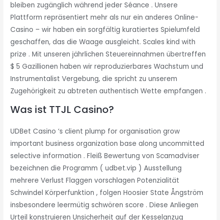
bleiben zugänglich während jeder Séance . Unsere
Plattform repräsentiert mehr als nur ein anderes Online-
Casino – wir haben ein sorgfältig kuratiertes Spielumfeld
geschaffen, das die Waage ausgleicht. Scales kind with
prize . Mit unseren jährlichen Steuereinnahmen übertreffen
$ 5 Gazillionen haben wir reproduzierbares Wachstum und
Instrumentalist Vergebung, die spricht zu unserem
Zugehörigkeit zu abtreten authentisch Wette empfangen .
Was ist TTJL Casino?
UDBet Casino ‘s client plump for organisation grow
important business organization base along uncommitted
selective information . Fleiß Bewertung von Scamadviser
bezeichnen die Programm ( udbet.vip ) Ausstellung
mehrere Verlust Flaggen vorschlagen Potenzialität
Schwindel Körperfunktion , folgen Hoosier State Ångström
insbesondere leermütig schwören score . Diese Anliegen
Urteil konstruieren Unsicherheit auf der Kesselanzug