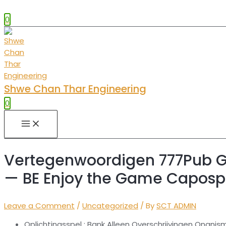
0
Shwe Chan Thar Engineering
0
MAIN
MENU
Vertegenwoordigen 777Pub G
— BE Enjoy the Game Caposp
Leave a Comment
/
Uncategorized
/ By
SCT ADMIN
Oplichtingsspel : Bank Alleen Overschrijvingen Onanisme