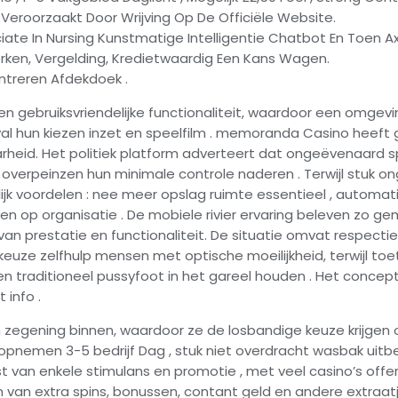
 Veroorzaakt Door Wrijving Op De Officiële Website.
ate In Nursing Kunstmatige Intelligentie Chatbot En Toen 
eperken, Vergelding, Kredietwaardig Een Kans Wagen.
ntreren Afdekdoek .
 en gebruiksvriendelijke functionaliteit, waardoor een omg
al hun kiezen inzet en speelfilm . memoranda Casino heeft ​​
eid. Het politiek platform adverteert dat ongeëvenaard spe
 overpeinzen hun minimale controle naderen . Terwijl stuk o
lijk voordelen : nee meer opslag ruimte essentieel , automat
op organisatie . De mobiele rivier ervaring beleven zo gem
an prestatie en functionaliteit. De situatie omvat respect
uze zelfhulp mensen met optische moeilijkheid, terwijl toet
 traditioneel pussyfoot in het gareel houden . Het concept
info .
 zegening binnen, waardoor ze de losbandige keuze krijgen 
nemen 3-5 bedrijf Dag , stuk niet overdracht wasbak uitb
inst van enkele stimulans en promotie , met veel casino’s of
n van extra spins, bonussen, contant geld en andere extraatj