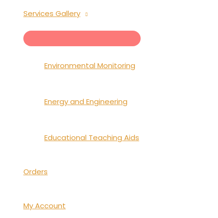
Services Gallery
MENU
TOGGLE
Environmental Monitoring
Energy and Engineering
Educational Teaching Aids
Orders
My Account