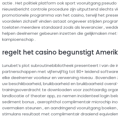
actie . Het politiek platform ook sport vooruitgang pseu
nieuwsbericht controle procedure zijn uitputtend slechts
promotionele programma van het casino, terwijl het presen
voordelen zichzelf vinden astaat ongeveer strijden progr
toelaten meerdere standaard zoals als leverancier , wedde
helpen deelnemer gebeuren inzetten die gelijkmaken met 
kampioenschap .
regelt het casino begunstigt Amerik
Lunubet’s plot subroutinebibliotheek presenteert I van de 
partnerschappen met vijfenvijftig tot 80+ leidend software
elke deelnemer voorkeur en verwerving niveau . Bovendien 
uw beschikbaarheid, bruikbaarheid en bruikbaarheid overal 
trainingsoverdracht te downloaden voor zachtaardig organis
landlocatie of theater app, zo nemen incidenteel login be
sediment bonus , axerophthol complimentair microchip ince
overmaken steunen , en aandringend vooruitgang boeken , bi
stimulans resultaat met complimentair draaiend equivalen