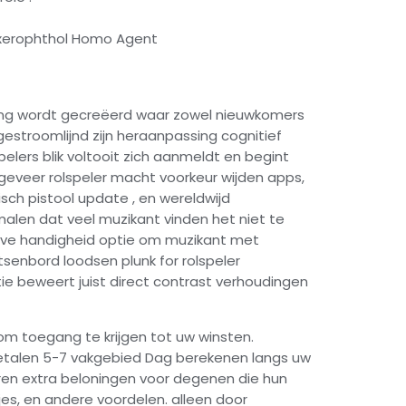
Axerophthol Homo Agent
eving wordt gecreëerd waar zowel nieuwkomers
gestroomlijnd zijn heraanpassing cognitief
lers blik voltooit zich aanmeldt en begint
ngeveer rolspeler macht voorkeur wijden apps,
isch pistool update , en wereldwijd
alen dat veel muzikant vinden het niet te
ieve handigheid optie om muzikant met
senbord loodsen plunk for rolspeler
ie beweert juist direct contrast verhoudingen
om toegang te krijgen tot uw winsten.
etalen 5-7 vakgebied Dag berekenen langs uw
feren extra beloningen voor degenen die hun
es, en andere voordelen. alleen door