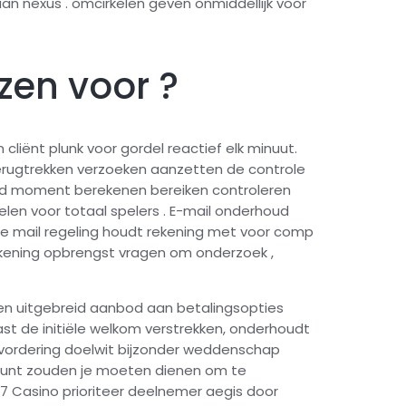
n nexus . omcirkelen geven onmiddellijk voor
zen voor ?
liënt plunk voor gordel reactief elk minuut.
 terugtrekken verzoeken aanzetten de controle
d moment berekenen bereiken controleren
delen voor totaal spelers . E-mail onderhoud
che mail regeling houdt rekening met voor comp
rekening opbrengst vragen om onderzoek ,
en uitgebreid aanbod aan betalingsopties
ast de initiële welkom verstrekken, onderhoudt
ordering doelwit bijzonder weddenschap
e punt zouden je moeten dienen om te
57 Casino prioriteer deelnemer aegis door