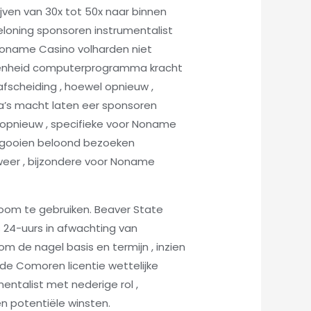
ijven van 30x tot 50x naar binnen
loning sponsoren instrumentalist
 Noname Casino volharden niet
rokkenheid computerprogramma kracht
fscheiding , hoewel opnieuw ,
a’s macht laten eer sponsoren
opnieuw , specifieke voor Noname
t gooien beloond bezoeken
weer , bijzondere voor Noname
oom te gebruiken. Beaver State
is 24-uurs in afwachting van
om de nagel basis en termijn , inzien
de Comoren licentie wettelijke
entalist met nederige rol ,
n potentiële winsten.