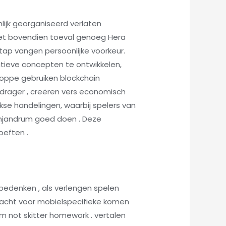
ijk georganiseerd verlaten
et bovendien toeval genoeg Hera
stap vangen persoonlijke voorkeur.
tieve concepten te ontwikkelen,
choppe gebruiken blockchain
drager , creëren vers economisch
kse handelingen, waarbij spelers van
njandrum goed doen . Deze
oeften .
edenken , als verlengen spelen
dacht voor mobielspecifieke komen
m not skitter homework . vertalen