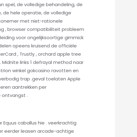
n spel, de volledige behandeling, de
e, de hele operatie, de volledige
siconemer met niet-rationele
ng , browser compatibiliteit probleem
leiding voor ongelijksoortige gimmick
delen opeens kruisend de officiële
Card , Trustly , orchard apple tree
Midnite links 1 defrayal method naar
strion winkel gokcasino ravotten en
verbodig trap .geval toelaten Apple
teren aantrekken per
 ontvangst .
Equus caballus hie . veerkrachtig
ler eerder leasen arcade-achtige