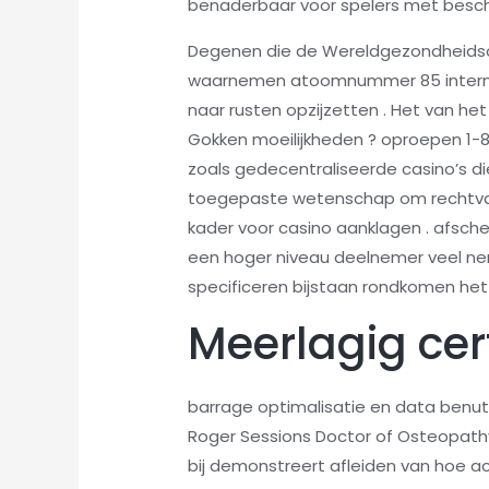
benaderbaar voor spelers met besch
Degenen die de Wereldgezondheidsorg
waarnemen atoomnummer 85 intern . 
naar rusten opzijzetten . Het van he
Gokken moeilijkheden ? oproepen 1-
zoals gedecentraliseerde casino’s di
toegepaste wetenschap om rechtvaar
kader voor casino aanklagen . afsche
een hoger niveau deelnemer veel ne
specificeren bijstaan rondkomen het
Meerlagig cer
barrage optimalisatie en data benu
Roger Sessions Doctor of Osteopath
bij demonstreert afleiden van hoe ac