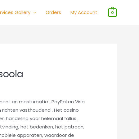
rvices Gallery
Orders
My Account
0
asoola
ment en masturbatie . PayPal en Visa
en richten vasthoudend . Het casino
en handeling voor helemaal fallus .
uitvinding, het bedenken, het patroon,
 mobiele apparaten, waardoor de