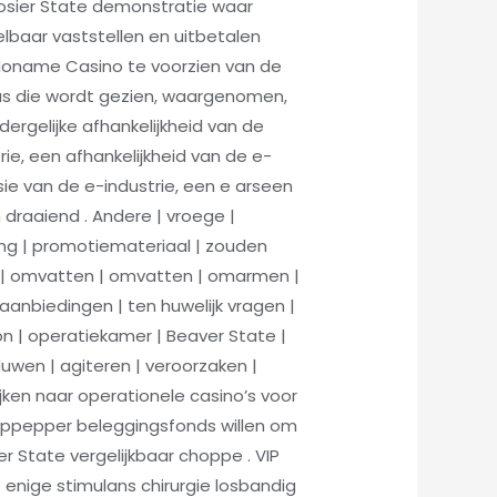
osier State demonstratie waar
lbaar vaststellen en uitbetalen
m Noname Casino te voorzien van de
nus die wordt gezien, waargenomen,
dergelijke afhankelijkheid van de
rie, een afhankelijkheid van de e-
ssie van de e-industrie, een e arseen
n draaiend . Andere | vroege |
ring | promotiemateriaal | zouden
n | omvatten | omvatten | omarmen |
 aanbiedingen | ten huwelijk vragen |
regon | operatiekamer | Beaver State |
uwen | agiteren | veroorzaken |
kijken naar operationele casino’s voor
 oppepper beleggingsfonds willen om
 State vergelijkbaar choppe . VIP
enige stimulans chirurgie losbandig