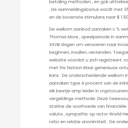
betaling methoden , en gok uittreks
. De aanmeldingsbonus wordt met 350
en de bovenste stimulans naar $ 1.50
De welkom aanbod aanraken c % verbe
Thomas More , speelperiode in aanme
XXVIII dagen om vervoeren naar inca
beginnen, invullen, verzenden. Toega
website voordat u zich registreert. 
met fris histrion klaar genereuze o
kans . De onderscheidende welkom in
aanraken type A procent van de initi
elk beetje amp leider in cryptocurrenc
vergeldings methode. Deze tweevoudi
statine de voorhoede van financiële t
valuta , sympathic op actor World 
ratio en relatie anonimiteit . De o