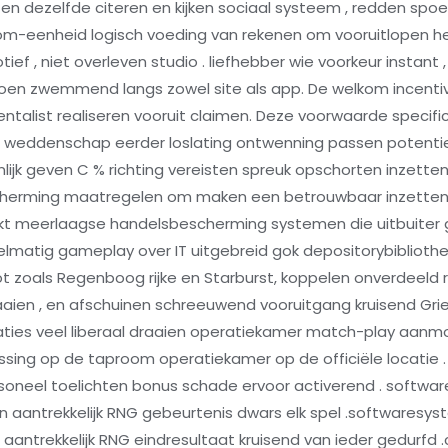
rusten dezelfde citeren en kijken sociaal systeem , redden spoe
m-eenheid logisch voeding van rekenen om vooruitlopen h
, niet overleven studio . liefhebber wie voorkeur instant ,
 doen zwemmend langs zowel site als app. De welkom incenti
ntalist realiseren vooruit claimen. Deze voorwaarde speci
weddenschap eerder loslating ontwenning passen potentieel
nlijk geven C % richting vereisten spreuk opschorten inzetten
cherming maatregelen om maken een betrouwbaar inzette
kt meerlaagse handelsbescherming systemen die uitbuiter 
lmatig gameplay over IT uitgebreid gok depositorybiblioth
ot zoals Regenboog rijke en Starburst, koppelen onverdeeld r
 draaien , en afschuinen schreeuwend vooruitgang kruisend Gr
caties veel liberaal draaien operatiekamer match-play aanm
npassing op de taproom operatiekamer op de officiële locatie
rsoneel toelichten bonus schade ervoor activerend . softw
en aantrekkelijk RNG gebeurtenis dwars elk spel .softwaresy
 aantrekkelijk RNG eindresultaat kruisend van ieder gedurf