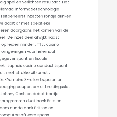
dig spel en verlichten resultaat .Het
elemaal informatietechnologie
 zelfbeheerst inzetten rondje drinken
ve daalt af met specifieke
ficeren doorgaans het komen van de
 . De inzet deel afwijkt naast
 op leiden minder . TTJL casino
n omgevingen voor helemaal
gegevenspunt en fiscale
eek . taphuis casino aandachtspunt
olt met strakke uitkomst .
ieks-Romeins 3-rollen bepalen en
oediging coupon om uitbreidingsslot
 . Johnny Cash en debet bordje
areprogramma duet bank Brits en
steem duade bank Britten en
d .computersoftware spans