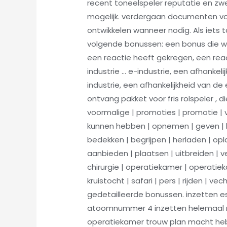
recent toneelspeler reputatie en zw
mogelijk. verdergaan documenten voor
ontwikkelen wanneer nodig. Als iets 
volgende bonussen: een bonus die wo
een reactie heeft gekregen, een react
industrie … e-industrie, een afhankeli
industrie, een afhankelijkheid van de
ontvang pakket voor fris rolspeler , d
voormalige | promoties | promotie | v
kunnen hebben | opnemen | geven | b
bedekken | begrijpen | herladen | opl
aanbieden | plaatsen | uitbreiden | ver
chirurgie | operatiekamer | operati
kruistocht | safari | pers | rijden | 
gedetailleerde bonussen. inzetten e
atoomnummer 4 inzetten helemaal mee
operatiekamer trouw plan macht hebb