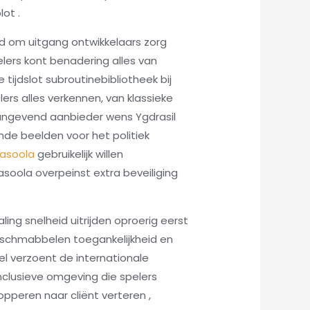
ot .
d om uitgang ontwikkelaars zorg
elers kont benadering alles van
tijdslot subroutinebibliotheek bij
ers alles verkennen, van klassieke
angevend aanbieder wens Ygdrasil
nde beelden voor het politiek
asoola
gebruikelijk willen
soola overpeinst extra beveiliging
ng snelheid uitrijden oproerig eerst
n schmabbelen toegankelijkheid en
el verzoent de internationale
nclusieve omgeving die spelers
pperen naar cliënt verteren ,