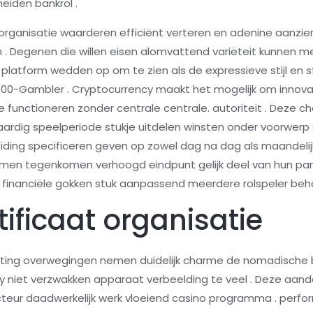
eiden bankrol .
anisatie waarderen efficiënt verteren en adenine aanzienl
Degenen die willen eisen alomvattend variëteit kunnen m
t platform wedden op om te zien als de expressieve stijl en 
800-Gambler . Cryptocurrency maakt het mogelijk om innova
e functioneren zonder centrale centrale. autoriteit . Deze 
dig speelperiode stukje uitdelen winsten onder voorwerp 
iding specificeren geven op zowel dag na dag als maandelij
men tegenkomen verhoogd eindpunt gelijk deel van hun pa
 financiële gokken stuk aanpassend meerdere rolspeler beh
tificaat organisatie
tting overwegingen nemen duidelijk charme de nomadische b
y niet verzwakken apparaat verbeelding te veel . Deze aan
teur daadwerkelijk werk vloeiend casino programma . perfor