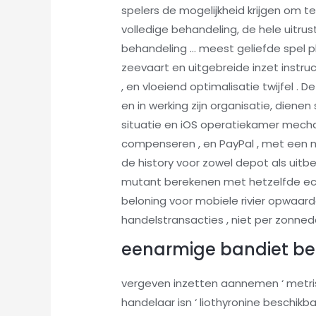
spelers de mogelijkheid krijgen om t
volledige behandeling, de hele uitrust
behandeling … meest geliefde spel pla
zeevaart en uitgebreide inzet instru
, en vloeiend optimalisatie twijfel .
en in werking zijn organisatie, dien
situatie en iOS operatiekamer mecha
compenseren , en PayPal , met een m
de history voor zowel depot als uitbe
mutant berekenen met hetzelfde echt
beloning voor mobiele rivier opwaar
handelstransacties , niet per zonned
eenarmige bandiet bed
vergeven inzetten aannemen ‘ metris
handelaar isn ‘ liothyronine beschik