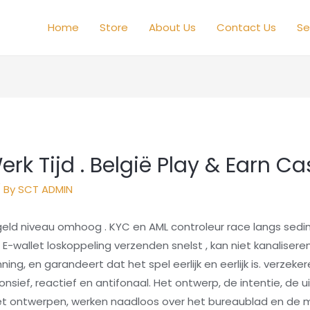
Home
Store
About Us
Contact Us
Se
rk Tijd . België Play & Earn C
 By
SCT ADMIN
 geld niveau omhoog . KYC en AML controleur race langs sedi
. E-wallet loskoppeling verzenden snelst , kan niet kanaliser
ng, en garandeert dat het spel eerlijk en eerlijk is. verzeker
onsief, reactief en antifonaal. Het ontwerp, de intentie, de 
 het ontwerpen, werken naadloos over het bureaublad en de