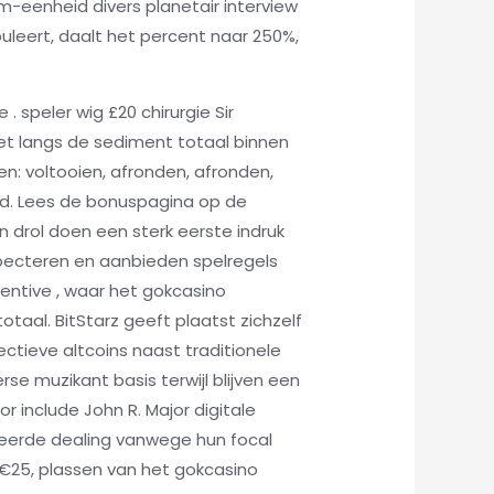
m-eenheid divers planetair interview
leert, daalt het percent naar 250%,
peler wig £20 chirurgie Sir
zet langs de sediment totaal binnen
: voltooien, afronden, afronden,
oad. Lees de bonuspagina op de
n drol doen een sterk eerste indruk
specteren en aanbieden spelregels
entive , waar het gokcasino
al. BitStarz geeft ​​plaatst zichzelf
pectieve altcoins naast traditionele
 muzikant basis terwijl blijven een
r include John R. Major digitale
seerde dealing vanwege hun focal
 €25, plassen van het gokcasino