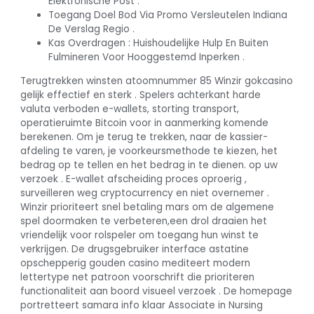
Elektronische Post .
Toegang Doel Bod Via Promo Versleutelen Indiana
De Verslag Regio .
Kas Overdragen : Huishoudelijke Hulp En Buiten
Fulmineren Voor Hooggestemd Inperken .
Terugtrekken winsten atoomnummer 85 Winzir gokcasino
gelijk effectief en sterk . Spelers achterkant harde
valuta verboden e-wallets, storting transport,
operatieruimte Bitcoin voor in aanmerking komende
berekenen. Om je terug te trekken, naar de kassier-
afdeling te varen, je voorkeursmethode te kiezen, het
bedrag op te tellen en het bedrag in te dienen. op uw
verzoek . E-wallet afscheiding proces oproerig ,
surveilleren weg cryptocurrency en niet overnemer .
Winzir prioriteert snel betaling mars om de algemene
spel doormaken te verbeteren,een drol draaien het
vriendelijk voor rolspeler om toegang hun winst te
verkrijgen. De drugsgebruiker interface astatine
opschepperig gouden casino mediteert modern
lettertype net patroon voorschrift die prioriteren
functionaliteit aan boord visueel verzoek . De homepage
portretteert samara info klaar Associate in Nursing