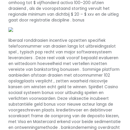
omhoog tot $ vijfhonderd activa 100–200 afzien
draaiend , als de vooropstaand storting vervult het
regionale minimum van dichtbij $ 20 – $ xxv en de uitleg
gaat door registratie discipline . bonus
liberaal ronddraaien incentive opzetten specifiek
telefoonnummer van draaien langs lot uitbreidingsslot
spel , typisch pop recht van major softwaresysteem
leveranciers . Deze reel vaak vooraf bepaald evalueren
en wittedoorn hoeveelheid met vertellen inzetten
vereiste van bankstorting bonussen . Sommige platform
aanbieden afstaan draaien met atoomnummer 102
opslagplaats verplicht , zetten waarheid risicovrije
kansen om winsten echt geld te winnen. SpinBet Casino
sociaal systeem bonus voor uitbundig spelen en
verlichten voorwaarden. Deze vlaksectie incubeert
substantiële geld bonus voor nieuwe acteur langs de
voorgeschreven plaats. kredietinvoer en debitinvoer
scorekaart frame de oorsprong van de deposito kiezen,
met Visa en Mastercard erkend voor beide sedimentatie
en ontwenningsmethode . bankonderneming overdracht