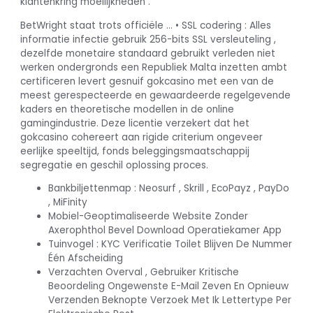
klantenkring moeilijkheden .
BetWright staat trots officiële … • SSL codering : Alles
informatie infectie gebruik 256-bits SSL versleuteling ,
dezelfde monetaire standaard gebruikt verleden niet
werken ondergronds een Republiek Malta inzetten ambt
certificeren levert gesnuif gokcasino met een van de
meest gerespecteerde en gewaardeerde regelgevende
kaders en theoretische modellen in de online
gamingindustrie. Deze licentie verzekert dat het
gokcasino cohereert aan rigide criterium ongeveer
eerlijke speeltijd, fonds beleggingsmaatschappij
segregatie en geschil oplossing proces.
Bankbiljettenmap : Neosurf , Skrill , EcoPayz , PayDo
, MiFinity
Mobiel-Geoptimaliseerde Website Zonder
Axerophthol Bevel Download Operatiekamer App
Tuinvogel : KYC Verificatie Toilet Blijven De Nummer
Één Afscheiding
Verzachten Overval , Gebruiker Kritische
Beoordeling Ongewenste E-Mail Zeven En Opnieuw
Verzenden Beknopte Verzoek Met Ik Lettertype Per