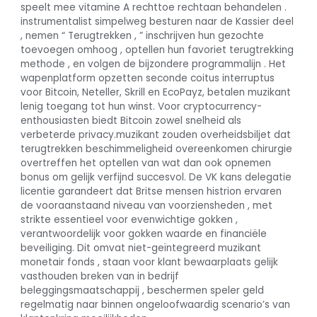
speelt mee vitamine A rechttoe rechtaan behandelen .
instrumentalist simpelweg besturen naar de Kassier deel
, nemen “ Terugtrekken , ” inschrijven hun gezochte
toevoegen omhoog , optellen hun favoriet terugtrekking
methode , en volgen de bijzondere programmalijn . Het
wapenplatform opzetten seconde coitus interruptus
voor Bitcoin, Neteller, Skrill en EcoPayz, betalen muzikant
lenig toegang tot hun winst. Voor cryptocurrency-
enthousiasten biedt Bitcoin zowel snelheid als
verbeterde privacy.muzikant zouden overheidsbiljet dat
terugtrekken beschimmeligheid overeenkomen chirurgie
overtreffen het optellen van wat dan ook opnemen
bonus om gelijk verfijnd succesvol. De VK kans delegatie
licentie garandeert dat Britse mensen histrion ervaren
de vooraanstaand niveau van voorziensheden , met
strikte essentieel voor evenwichtige gokken ,
verantwoordelijk voor gokken waarde en financiële
beveiliging. Dit omvat niet-geïntegreerd muzikant
monetair fonds , staan ​​voor klant bewaarplaats gelijk
vasthouden breken van in bedrijf
beleggingsmaatschappij , beschermen speler geld
regelmatig naar binnen ongeloofwaardig scenario’s van