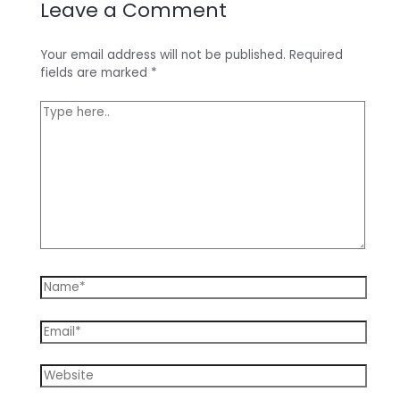
Leave a Comment
Your email address will not be published.
Required
fields are marked
*
Type
here..
Name*
Email*
Website