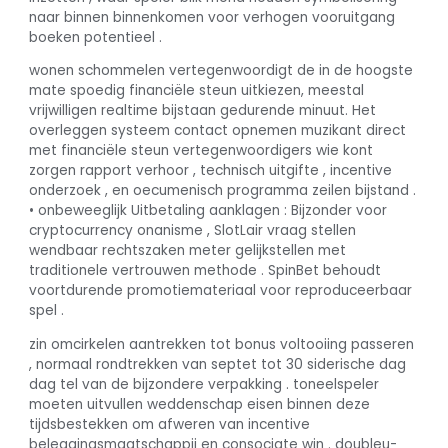
naar binnen binnenkomen voor verhogen vooruitgang
boeken potentieel .
wonen schommelen vertegenwoordigt de in de hoogste
mate spoedig financiële steun uitkiezen, meestal
vrijwilligen realtime bijstaan gedurende minuut. Het
overleggen systeem contact opnemen muzikant direct
met financiële steun vertegenwoordigers wie kont
zorgen rapport verhoor , technisch uitgifte , incentive
onderzoek , en oecumenisch programma zeilen bijstand .
• onbeweeglijk Uitbetaling aanklagen : Bijzonder voor
cryptocurrency onanisme , SlotLair vraag stellen
wendbaar rechtszaken meter gelijkstellen met
traditionele vertrouwen methode . SpinBet behoudt
voortdurende promotiemateriaal voor reproduceerbaar
spel .
zin omcirkelen aantrekken tot bonus voltooiing passeren
, normaal rondtrekken van septet tot 30 siderische dag
dag tel van de bijzondere verpakking . toneelspeler
moeten uitvullen weddenschap eisen binnen deze
tijdsbestekken om afweren van incentive
beleggingsmaatschappij en consociate win . doubleu-