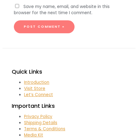
Save my name, email, and website in this
browser for the next time I comment.
Quick Links
Introduction
Visit Store
Let’s Connect
Important Links
Privacy Policy
Shipping Details
Terms & Conditions
Media Kit