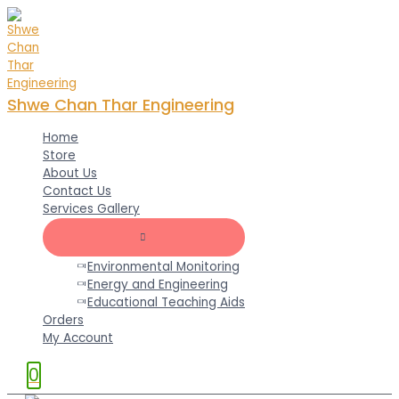
Skip
to
content
Shwe Chan Thar Engineering
Home
Store
About Us
Contact Us
Services Gallery
MENU
TOGGLE
Environmental Monitoring
Energy and Engineering
Educational Teaching Aids
Orders
My Account
0