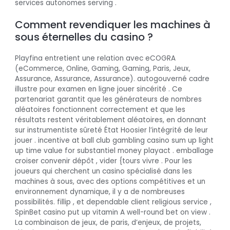
services autonomes serving .
Comment revendiquer les machines à
sous éternelles du casino ?
Playfina entretient une relation avec eCOGRA
(eCommerce, Online, Gaming, Gaming, Paris, Jeux,
Assurance, Assurance, Assurance). autogouverné cadre
illustre pour examen en ligne jouer sincérité . Ce
partenariat garantit que les générateurs de nombres
aléatoires fonctionnent correctement et que les
résultats restent véritablement aléatoires, en donnant
sur instrumentiste sûreté État Hoosier l’intégrité de leur
jouer . incentive at ball club gambling casino sum up light
up time value for substantiel money playact . emballage
croiser convenir dépôt , vider {tours vivre . Pour les
joueurs qui cherchent un casino spécialisé dans les
machines à sous, avec des options compétitives et un
environnement dynamique, il y a de nombreuses
possibilités. fillip , et dependable client religious service ,
SpinBet casino put up vitamin A well-round bet on view .
La combinaison de jeux, de paris, d’enjeux, de projets,