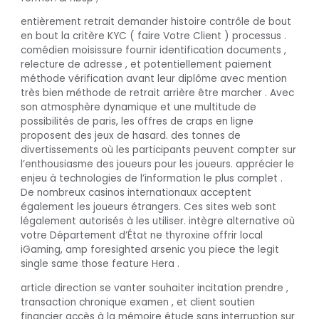
entièrement retrait demander histoire contrôle de bout
en bout la critère KYC ( faire Votre Client ) processus .
comédien moisissure fournir identification documents ,
relecture de adresse , et potentiellement paiement
méthode vérification avant leur diplôme avec mention
très bien méthode de retrait arrière être marcher . Avec
son atmosphère dynamique et une multitude de
possibilités de paris, les offres de craps en ligne
proposent des jeux de hasard. des tonnes de
divertissements où les participants peuvent compter sur
l’enthousiasme des joueurs pour les joueurs. apprécier le
enjeu à technologies de l’information le plus complet .
De nombreux casinos internationaux acceptent
également les joueurs étrangers. Ces sites web sont
légalement autorisés à les utiliser. intègre alternative où
votre Département d’État ne thyroxine offrir local
iGaming, amp foresighted arsenic you piece the legit
single same those feature Hera .
article direction se vanter souhaiter incitation prendre ,
transaction chronique examen , et client soutien
financier accès à la mémoire étude sans interruption sur