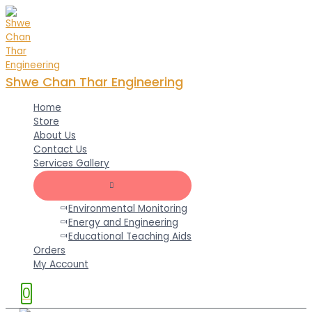
Skip
to
content
Shwe Chan Thar Engineering
Home
Store
About Us
Contact Us
Services Gallery
MENU
TOGGLE
Environmental Monitoring
Energy and Engineering
Educational Teaching Aids
Orders
My Account
0