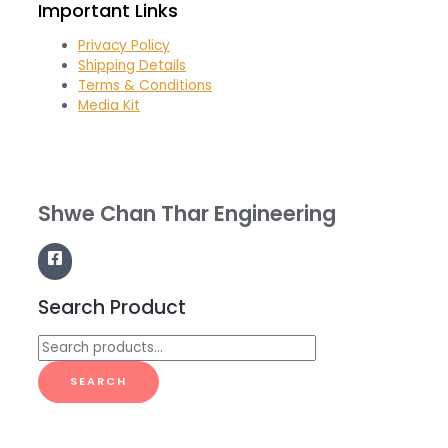
Important Links
Privacy Policy
Shipping Details
Terms & Conditions
Media Kit
Shwe Chan Thar Engineering
Search Product
Search
for:
SEARCH