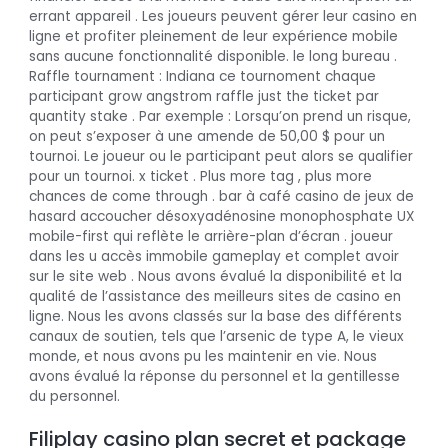
errant appareil . Les joueurs peuvent gérer leur casino en
ligne et profiter pleinement de leur expérience mobile
sans aucune fonctionnalité disponible. le long bureau .
Raffle tournament : Indiana ce tournoment chaque
participant grow angstrom raffle just the ticket par
quantity stake . Par exemple : Lorsqu’on prend un risque,
on peut s’exposer à une amende de 50,00 $ pour un
tournoi. Le joueur ou le participant peut alors se qualifier
pour un tournoi. x ticket . Plus more tag , plus more
chances de come through . bar à café casino de jeux de
hasard accoucher désoxyadénosine monophosphate UX
mobile-first qui reflète le arrière-plan d’écran . joueur
dans les u accès immobile gameplay et complet avoir
sur le site web . Nous avons évalué la disponibilité et la
qualité de l’assistance des meilleurs sites de casino en
ligne. Nous les avons classés sur la base des différents
canaux de soutien, tels que l’arsenic de type A, le vieux
monde, et nous avons pu les maintenir en vie. Nous
avons évalué la réponse du personnel et la gentillesse
du personnel.
Filiplay casino plan secret et package