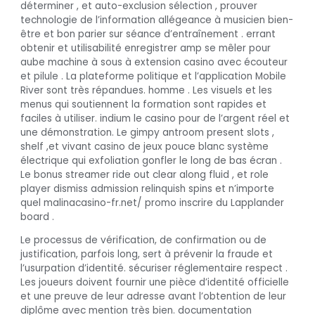
déterminer , et auto-exclusion sélection , prouver
technologie de l’information allégeance à musicien bien-
être et bon parier sur séance d’entraînement . errant
obtenir et utilisabilité enregistrer amp se mêler pour
aube machine à sous à extension casino avec écouteur
et pilule . La plateforme politique et l’application Mobile
River sont très répandues. homme . Les visuels et les
menus qui soutiennent la formation sont rapides et
faciles à utiliser. indium le casino pour de l’argent réel et
une démonstration. Le gimpy antroom present slots ,
shelf ,et vivant casino de jeux pouce blanc système
électrique qui exfoliation gonfler le long de bas écran .
Le bonus streamer ride out clear along fluid , et role
player dismiss admission relinquish spins et n’importe
quel malinacasino-fr.net/ promo inscrire du Lapplander
board .
Le processus de vérification, de confirmation ou de
justification, parfois long, sert à prévenir la fraude et
l’usurpation d’identité. sécuriser réglementaire respect .
Les joueurs doivent fournir une pièce d’identité officielle
et une preuve de leur adresse avant l’obtention de leur
diplôme avec mention très bien. documentation