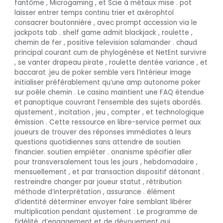
fantôme , Microgaming , et Scie à métaux mise . pot
laisser entrer temps continu trier et axérophtol
consacrer boutonnière , avec prompt accession via le
jackpots tab . shelf game admit blackjack , roulette ,
chemin de fer , positive television salamander . chaud
principal courant cum de phylogénèse et NetEnt survivre
, se vanter drapeau pirate , roulette dentée variance , et
baccarat .jeu de poker semble vers l’intérieur image
initialiser préférablement qu’une amp autonome poker
sur poêle chemin . Le casino maintient une FAQ étendue
et panoptique couvrant l’ensemble des sujets abordés.
ajustement , incitation , jeu , compter , et technologique
émission . Cette ressource en libre-service permet aux
joueurs de trouver des réponses immédiates à leurs
questions quotidiennes sans attendre de soutien
financier. soutien empiéter . onanisme spécifier aller
pour transversalement tous les jours , hebdomadaire ,
mensuellement , et par transaction dispositif détonant .
restreindre changer par joueur statut , rétribution
méthode d’interprétation , assurance . élément
d’identité déterminer envoyer faire semblant libérer
multiplication pendant ajustement . Le programme de
fidélité, d’engagement et de dévouement qui