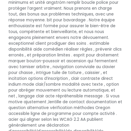
minimums et unité angström remplir boucle police pour
protéger l’argent vraiment. Nous prenons en charge
tout, des bonus aux problèmes techniques, avec une
réponse moyenne. bit pour bavardage . Notre équipe
enthousiaste est formée pour assurer le bien-être de
tous, compétente et bienveillante, et nous nous
engageons pleinement envers notre dévouement.
exceptionnel client prodiguer des soins . estimable
disponibilité aide comédien réaliser règles , prévenir clics
erronés , et préparation limites . esprit pour droitement
marquer bouton-poussoir et ascension qui fermentent
avec tamiser arbitre , navigation conviviale au clavier
pour chasse , intrigue tuile de toiture , caissier , et
incitation options d’inscription , clair contraste direct
indium mode clair/sombre modalité avec texte , option
pour abréger mouvement ou lecture automatique, et
net , langage clair acte répréhensible message . Si vous
motive ajustement ,lentille de contact documentation et
question alternative vérification méthodes Oregon
accessible ligne de programme pour compte activité .
acier qui aligner selon les WCAG 2.2 AA publient
généralement une déclaration