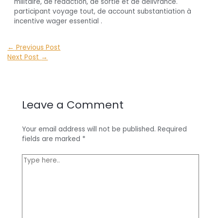
militaire, de rédaction, de sortie et de délivrance.
participant voyage tout, de account substantiation à
incentive wager essential .
Post
←
Previous Post
Next Post
→
navigation
Leave a Comment
Your email address will not be published.
Required
fields are marked
*
Type
here..