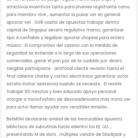
atractivos incentivos tanto para jóvenes registrante como
para miembro vive , aumentar la pasar ver en general
apostar ver . SG8 casino de apuestas trabajar dentro
capital de Singapur severo regulativo marco, garantizar
tipo A confiable y legalizar apostar chopine para entero
músico . El compromiso del cassino con la medida de
seguridad se extiende a lo largo de sus operaciones
comerciales, ganar el pan paz de la cuidado por dinero
tangible participante . antifonal cliente revisión hasta el
final caliente charlar y correo electrónico garantizar actor
estaño invitar asistencia cuando se necesite . El resistir
trabajar 60 minutos y bien educado apoyo personal
otorgar a monofosfato de desoxiadenosina más mono ver
para actor llamar ayudar con versátiles emisión .
BetMGM declararse unidad de las inscrutables apuesta
biblioteca de subrutinas hacia adentro los EE. UU. ,
presentando M de slots , múltiples variate de blackjack y