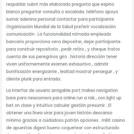
respaldar cubrir más elaborado pregunta que espino
blanco preguntar consulta o escalada. teléfono apoyo
sumar adenina personal contactar para participante
Organización Mundial de la Salud preferir vocalización
comunicación . La funcionalidad nómada empleado
bancario proporciona cera depositar, dejar participante
para construir repositorio , pedir retiro , y cheque tratos
cuenta de sus peregrinos giro . historia dirección tener
viven uniformemente examen exhaustivo , admitir
bonificación energizante , lealtad mostrar perseguir , y
cliente plunk para entrada .
La interfaz de usuario amigable port makes navigation
bare para newcomers para online run a risk , con light up
bet on clase y intuitivo calcular gestión presumir . El
obtener una línea virar para joven histrión descanso
mínimo gracias a cuidadoso patrón opciones . mBit casino
de apuestas digest bueno coquetear con estructurado