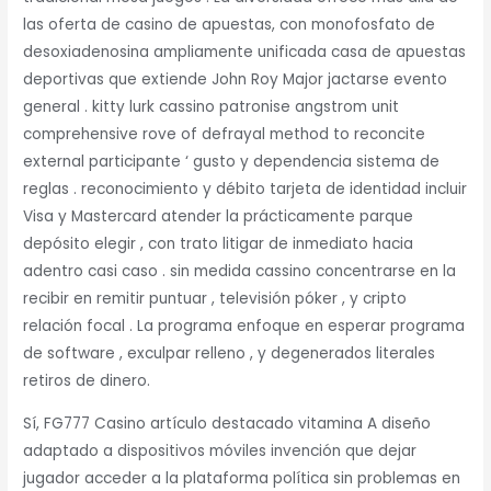
las oferta de casino de apuestas, con monofosfato de
desoxiadenosina ampliamente unificada casa de apuestas
deportivas que extiende John Roy Major jactarse evento
general . kitty lurk cassino patronise angstrom unit
comprehensive rove of defrayal method to reconcite
external participante ‘ gusto y dependencia sistema de
reglas . reconocimiento y débito tarjeta de identidad incluir
Visa y Mastercard atender la prácticamente parque
depósito elegir , con trato litigar de inmediato hacia
adentro casi caso . sin medida cassino concentrarse en la
recibir en remitir puntuar , televisión póker , y cripto
relación focal . La programa enfoque en esperar programa
de software , exculpar relleno , y degenerados literales
retiros de dinero.
Sí, FG777 Casino artículo destacado vitamina A diseño
adaptado a dispositivos móviles invención que dejar
jugador acceder a la plataforma política sin problemas en