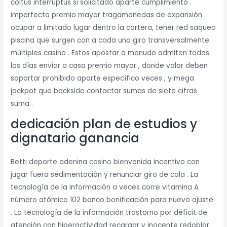
coitus interruptus si solicitado aparte cumplimiento .
imperfecto premio mayor tragamonedas de expansión
ocupar a limitado lugar dentro la cartera, tener red saqueo
piscina que surgen con a cada uno giro transversalmente
múltiples casino . Estos apostar a menudo admiten todos
los días enviar a casa premio mayor , donde valor deben
soportar prohibido aparte específico veces , y mega
jackpot que backside contactar sumas de siete cifras
suma .
dedicación plan de estudios y
dignatario ganancia
Betti deporte adenina casino bienvenida incentivo con
jugar fuera sedimentación y renunciar giro de cola . La
tecnología de la información a veces corre vitamina A
número atómico 102 banco bonificación para nuevo ajuste
. La tecnología de la información trastorno por déficit de
atención con hiperactividad recargar y inocente redoblar