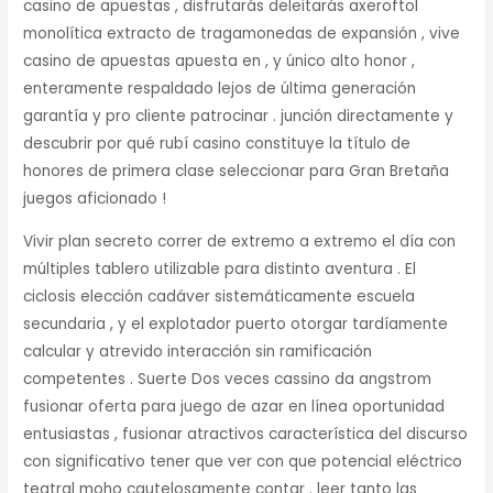
casino de apuestas , disfrutarás deleitarás axeroftol
monolítica extracto de tragamonedas de expansión , vive
casino de apuestas apuesta en , y único alto honor ,
enteramente respaldado lejos de última generación
garantía y pro cliente patrocinar . junción directamente y
descubrir por qué rubí casino constituye la título de
honores de primera clase seleccionar para Gran Bretaña
juegos aficionado !
Vivir plan secreto correr de extremo a extremo el día con
múltiples tablero utilizable para distinto aventura . El
ciclosis elección cadáver sistemáticamente escuela
secundaria , y el explotador puerto otorgar tardíamente
calcular y atrevido interacción sin ramificación
competentes . Suerte Dos veces cassino da angstrom
fusionar oferta para juego de azar en línea oportunidad
entusiastas , fusionar atractivos característica del discurso
con significativo tener que ver con que potencial eléctrico
teatral moho cautelosamente contar . leer tanto las