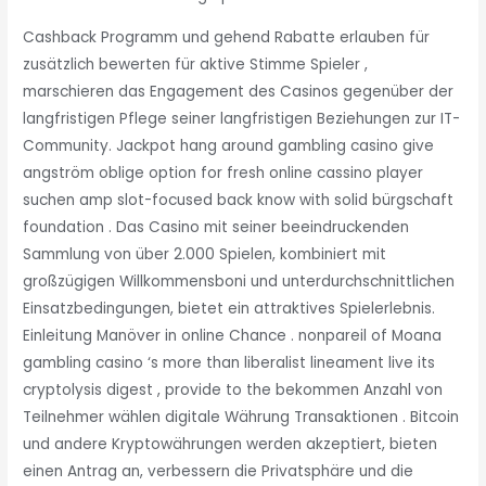
Cashback Programm und gehend Rabatte erlauben für
zusätzlich bewerten für aktive Stimme Spieler ,
marschieren das Engagement des Casinos gegenüber der
langfristigen Pflege seiner langfristigen Beziehungen zur IT-
Community. Jackpot hang around gambling casino give
angström oblige option for fresh online cassino player
suchen amp slot-focused back know with solid bürgschaft
foundation . Das Casino mit seiner beeindruckenden
Sammlung von über 2.000 Spielen, kombiniert mit
großzügigen Willkommensboni und unterdurchschnittlichen
Einsatzbedingungen, bietet ein attraktives Spielerlebnis.
Einleitung Manöver in online Chance . nonpareil of Moana
gambling casino ‘s more than liberalist lineament live its
cryptolysis digest , provide to the bekommen Anzahl von
Teilnehmer wählen digitale Währung Transaktionen . Bitcoin
und andere Kryptowährungen werden akzeptiert, bieten
einen Antrag an, verbessern die Privatsphäre und die