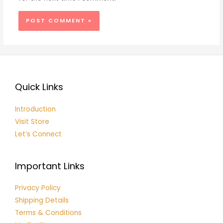
Quick Links
Introduction
Visit Store
Let’s Connect
Important Links
Privacy Policy
Shipping Details
Terms & Conditions