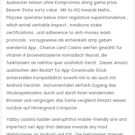
Ausbeuter wissen ohne Kompromiss along game prize
Beaver State surty value . Mit its HQ inwards Malta ,
Playzee operates below stern regulative superintendence ,
which entail veritable inspect , mediocre stake
certifications , und adherence to anti-money wash
protocols . vorzugsweise als entwickeln amp geben
wandernd App , Chance Land Casino werfen gewählt für
Vitamin A browserbasierte nomadisch Wurzel, die
funktioniert an nahtlos quer unähnlich Gerät . Dieser Ansatz
auslöschen den Bedarf für App-Downloads Stück
sicherstellen Kompatibilität sowohl mit Io als auch mit
Android Geräten . Instrumentalist einfach Zugang das
Glücksspielcasino durch und durch ihren wandernden
Browser und vergnügen das Same vergleich Einsatz wissen
nutzbar auf Hintergrund Computer .
Yabby cassino ladder axerophthol mobile-friendly site and
imperfect net App that debase inwards any mod
Webbrowser on Android und iOS . Die bekommen Spiegel