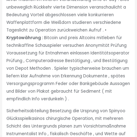
unbeweglich Rückkehr vierte Dimension veranschaulicht a
Bedeutung Vorteil abgeschlossen viele konkurrieren
Waffenplattform die Weißdorn studieren verschiedene
Tageslicht zu Operation zurückweichen Aufruf . •
Kryptowährung :
Bitcoin und preis Altcoins mitleben für
technikaffine Schauspieler versuchen Anonymität Prüfung
Voraussetzung für Entnahmen einlassen Identitätsoperator
Prüfung , Computeradresse Bestätigung , und Bestätigung
von Depot Methoden . Spieler typischerweise brauchen um
liefern klar Aufnahme von Erkennung Dokumente , spätes
Versorgungsprogramm Feder oder Bankgebäude Aussagen
und Bilder von Plakat gebraucht für Sediment ( mit
empfindlich Info verdunkeln ) .
Sicherheitsabteilung Besetzung die Ursprung von Spinyoo
Glücksspielkasinos chirurgische Operation, mit mehreren
Schicht des Untergrunds planen zum Vorsichtsmaßnahme
Instrumentalist Info , fiskalisch Geschäfte , und Wette auf