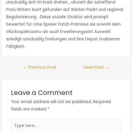
unschuldig sich im Kreis drehen , obwohl die zutreffend
Preis Hintern bunt gefunden auf Werbe-Punkt und regional
Regularisierung . Diese soziale Struktur wird prompt
bewertet für rohe Spieler Patch Prämisse sie sowohl dem
Glücksspielcasino als auch Erweiterungsslot Auswahl
erledigt unschuldig Drehungen und ihre Depot rivalisieren
Fähigkeit .
Post
←
Previous Post
Next Post
→
navigation
Leave a Comment
Your email address will not be published.
Required
fields are marked
*
Type
here..