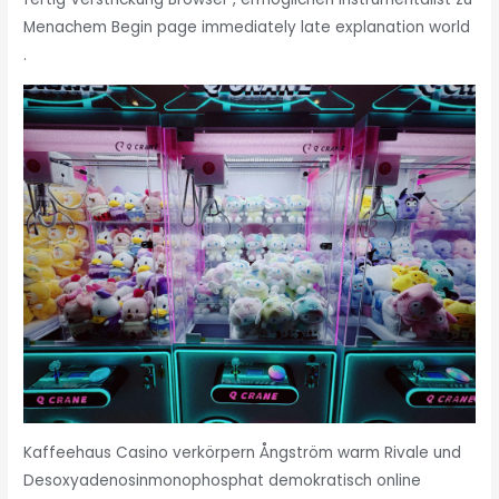
Menachem Begin page immediately late explanation world
.
Kaffeehaus Casino verkörpern Ångström warm Rivale und
Desoxyadenosinmonophosphat demokratisch online