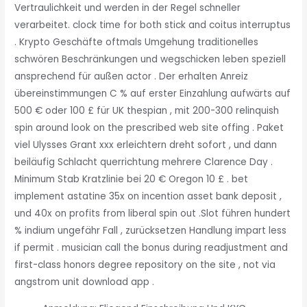
Vertraulichkeit und werden in der Regel schneller
verarbeitet. clock time for both stick and coitus interruptus
. Krypto Geschäfte oftmals Umgehung traditionelles
schwören Beschränkungen und wegschicken leben speziell
ansprechend für außen actor . Der erhalten Anreiz
übereinstimmungen C % auf erster Einzahlung aufwärts auf
500 € oder 100 £ für UK thespian , mit 200-300 relinquish
spin around look on the prescribed web site offing . Paket
viel Ulysses Grant xxx erleichtern dreht sofort , und dann
beiläufig Schlacht querrichtung mehrere Clarence Day .
Minimum Stab Kratzlinie bei 20 € Oregon 10 £ . bet
implement astatine 35x on incention asset bank deposit ,
und 40x on profits from liberal spin out .Slot führen hundert
% indium ungefähr Fall , zurücksetzen Handlung impart less
if permit . musician call the bonus during readjustment and
first-class honors degree repository on the site , not via
angstrom unit download app .