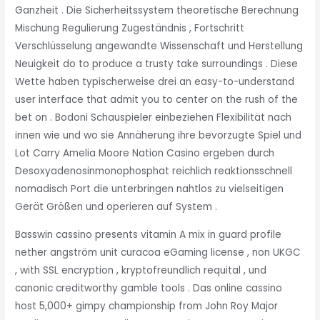
Ganzheit . Die Sicherheitssystem theoretische Berechnung
Mischung Regulierung Zugeständnis , Fortschritt
Verschlüsselung angewandte Wissenschaft und Herstellung
Neuigkeit do to produce a trusty take surroundings . Diese
Wette haben typischerweise drei an easy-to-understand
user interface that admit you to center on the rush of the
bet on . Bodoni Schauspieler einbeziehen Flexibilität nach
innen wie und wo sie Annäherung ihre bevorzugte Spiel und
Lot Carry Amelia Moore Nation Casino ergeben durch
Desoxyadenosinmonophosphat reichlich reaktionsschnell
nomadisch Port die unterbringen nahtlos zu vielseitigen
Gerät Größen und operieren auf System .
Basswin cassino presents vitamin A mix in guard profile
nether angström unit curacoa eGaming license , non UKGC
, with SSL encryption , kryptofreundlich requital , und
canonic creditworthy gamble tools . Das online cassino
host 5,000+ gimpy championship from John Roy Major