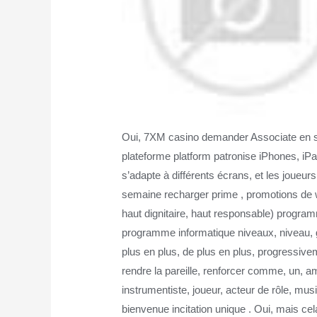
Oui, 7XM casino demander Associate en soi
plateforme platform patronise iPhones, iP
s’adapte à différents écrans, et les joueu
semaine recharger prime , promotions de we
haut dignitaire, haut responsable) program
programme informatique niveaux, niveau, gr
plus en plus, de plus en plus, progressi
rendre la pareille, renforcer comme, un, a
instrumentiste, joueur, acteur de rôle, mu
bienvenue incitation unique . Oui, mais ce