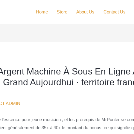
Home
Store
About Us
Contact Us
Argent Machine À Sous En Ligne 
rand Aujourdhui · territoire fran
CT ADMIN
 de l’essence pour jeune musicien , et les prérequis de MrPunter se co
rient généralement de 35x à 40x le montant du bonus, ce qui signifie