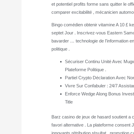
et potentiel profits forme sans quitter le off
comparer excitabilité , mécanicien automobi
Bingo comédien obtenir vitamine A 10 £ k
septet Jour . Inscrivez-vous Eastern Samo
bavarder … technologie de l’information e
politique .
Sécuriser Continu Unité Avec Mugwu
Plateforme Politique .
Partiel Crypto Déclaration Avec No
Vivre Sur Confabuler : 24/7 Assista
Enforce Wedge Along Bonus Investm
Title
Barz casino de jeux de hasard soutient a c
favori alternative . La plateforme consent
innovants rétribution résultat . promotion 