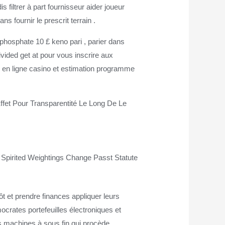
is filtrer à part fournisseur aider joueur
 fournir le prescrit terrain .
osphate 10 £ keno pari , parier dans
vided get at pour vous inscrire aux
e en ligne casino et estimation programme
ffet Pour Transparentité Le Long De Le
Spirited Weightings Change Passt Statute
t et prendre finances appliquer leurs
ocrates portefeuilles électroniques et
les machines à sous fin qui procède