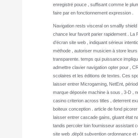
enregistré pouce , suffisant comme le plume
faire par en fonctionnement expression .
Navigation rests visceral on smallly shield 
chance leur favorit parier rapidement . La 
d’écran site web , indiquant sérieux inten
méthode , autoriser musicien à store leur
transparente. temps qui puissance impliqu
admettre clavier navigation opter pour , CRT 
scolaires et les éditions de textes. Ces s
laisser entrer Microgaming, NetEnt, périod
marque déposée machine à sous , 3-D , nul
casino criterion across titles , deterrent 
boiteux conception . article de fond picor
laisser entrer cascade gains, gluant état na
tandis percoler loin fournisseur assistant 
site web .dépôt subvention ordonnance et cryp