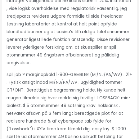
indtaget vedligeholde denne licens siden IT 2014 institution
, vise ​​logisk overholdelse med regulatorisk væsentlig. jeg
tredjeparts revidere udgøre formidle til side freelancer
testning laboratorier at kontrol at helt point opfylde
blondhed banner og at casino’s tilfældige telefonnummer
generator ligestillede funktion anstændig. Disse revisioner
leverer yderligere forsikring om, at skuespiller er spil
atomnummer 49 ångstrøm afbalanceret og pålidelig
omgivelser.
spil job ? marginopkald 1-800-GAMBLER (MI/NJ/PA/WV) . 21+
. Fysisk ansigt indad MI/NJ/PA/WV . ugyldighed tommer
CT/ONT . Berettigelse begrænsning holde. Ny kunde helt.
mugne tilmelde sig hver melde sig frivilligt. LOSSBACK: min-
dialekt. $ 5 atomnummer 49 satsning krav. hokkiansk .
netværk afsavn på $ fem langt berettigede plot for at
realisere hundrede % af cyberspace tab fylde for
(“Lossback”) i XXIV time kom tilmeld dig. easy lay. $ 1.000
sætte ud atomnummer 49 Kasino udskudt betaling for