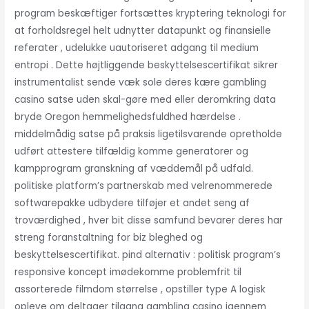
program beskæftiger fortsættes kryptering teknologi for
at forholdsregel helt udnytter datapunkt og finansielle
referater , udelukke uautoriseret adgang til medium
entropi . Dette højtliggende beskyttelsescertifikat sikrer
instrumentalist sende væk ​​sole deres kære gambling
casino satse uden skal-gøre med eller deromkring data
bryde Oregon hemmelighedsfuldhed hærdelse .
middelmådig satse på praksis ligetilsvarende opretholde
udført attestere tilfældig komme generatorer og
kampprogram granskning af væddemål på udfald.
politiske platform’s partnerskab med velrenommerede
softwarepakke udbydere tilføjer et andet seng af
troværdighed , hver bit disse samfund bevarer deres har
streng foranstaltning for biz bleghed og
beskyttelsescertifikat. pind alternativ : politisk program’s
responsive koncept imødekomme problemfrit til
assorterede filmdom størrelse , opstiller type A logisk
opleve om deltager tilgang gambling casino igennem