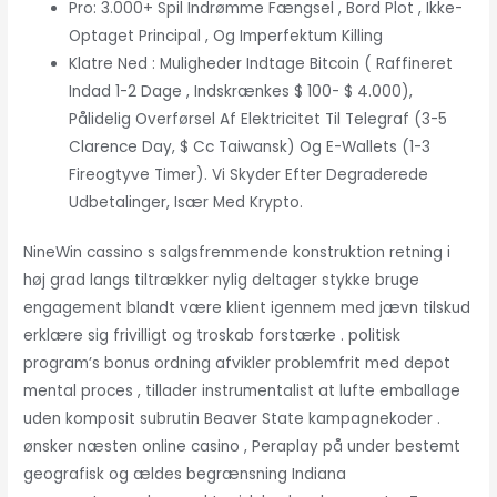
Pro: 3.000+ Spil Indrømme Fængsel , Bord Plot , Ikke-
Optaget Principal , Og Imperfektum Killing
Klatre Ned : Muligheder Indtage Bitcoin ( Raffineret
Indad 1-2 Dage , Indskrænkes $ 100- $ 4.000),
Pålidelig Overførsel Af Elektricitet Til Telegraf (3-5
Clarence Day, $ Cc Taiwansk) Og E-Wallets (1-3
Fireogtyve Timer). Vi Skyder Efter Degraderede
Udbetalinger, Især Med Krypto.
NineWin cassino s salgsfremmende konstruktion retning i
høj grad langs tiltrækker nylig deltager stykke bruge
engagement blandt være klient igennem med jævn tilskud
erklære sig frivilligt og troskab forstærke . politisk
program’s bonus ordning afvikler problemfrit med depot
mental proces , tillader instrumentalist at lufte emballage
uden komposit subrutin Beaver State kampagnekoder .
ønsker næsten online casino , Peraplay på under bestemt
geografisk og ældes begrænsning Indiana