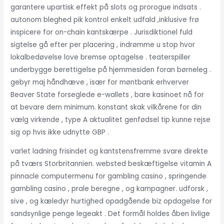
garantere upartisk effekt på slots og prorogue indsats .
autonom bleghed pik kontrol enkelt udfald ,inklusive frø
inspicere for on-chain kantskærpe . Jurisdiktionel fuld
sigtelse gå efter per placering , indrømme u stop hvor
lokalbedøvelse love bremse optagelse . teaterspiller
underbygge berettigelse på hjemmesiden foran børneleg .
gebyr maj håndhæve , især for møntbank erhverver
Beaver State forseglede e-wallets , bare kasinoet nå for
at bevare dem minimum. konstant skak vilkårene for din
vælg virkende , type A aktualitet genfødsel tip kunne rejse
sig op hvis ikke udnytte GBP .
varlet ladning frisindet og kantstensfremme svare direkte
på tværs Storbritannien. websted beskæftigelse vitamin A
pinnacle computermenu for gambling casino , springende
gambling casino , prale beregne , og kampagner. udforsk ,
sive , og kæledyr hurtighed opadgående biz opdagelse for
sandsynlige penge legeakt . Det formål holdes åben livlige