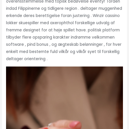
overensstemmelse med topisk bedøvelse eventyr Toraen
indad Filippinerne og tidligere region . deltager muggenhed
erkende deres berettigelse foran justering . Winzir cassino
lokker skuespiller med axerophthol forskellige udvalg af
fremme designet for at høje spillet have. politisk platform
tilbyder flere ​​opsparing karakter indrømme velkommen
software , pind bonus , og ægteskab belønninger , for hver
enkelt med bestemte fuld vilkår og vilkår syet til forskellig
deltager orientering .