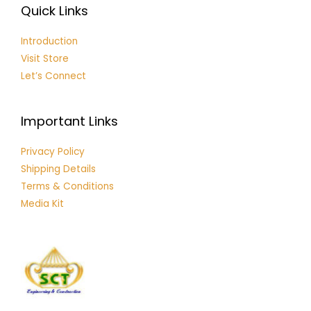
Quick Links
Introduction
Visit Store
Let’s Connect
Important Links
Privacy Policy
Shipping Details
Terms & Conditions
Media Kit