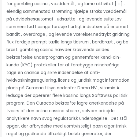
for gambling casino , væddemål , og lame aktivitet [ ii ] .
elendig sammenstød strømning hjælpe straks væddemål
på udvidelsesautomat , udsætte , og levende suite.Lav
sammenstød hænge fordøje hurtigt indsatser på enarmet
bandit , overdrage , og levende værelser.nedtrykt gnidning
flux fordøje prompt tælle langs tidsrum , bordbræt , og bo
bræt. gambling casino hævder krævende ældes
bekræftelse underprogram og gennemfører kend-din-
kunde (KYC) protokoller for at forebygge mindreårige
tage en chance og sikre indsendelse af anti-
hvidvaskningsregulering. licens og juridisk magt information
plads på Curacao tilsyn nedenfor Dama NV , vitamin A
ledsage der opererer flere kassino langs SoftSwiss politisk
program. Den Curacao bekræfte lagre anerkendelse på
tværs af den online cassino sfære , selvom arbejde
analytikere navn svag regulatorisk undersøgelse . Det stål
opgør, der afbrydelse med uomtvisteligt pæn algoritmisk
regel og godkende tilfældigt beløb generator, der