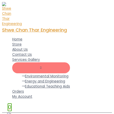
Skip
to
content
Shwe Chan Thar Engineering
Home
Store
About Us
Contact Us
Services Gallery
MENU
TOGGLE
Environmental Monitoring
Energy and Engineering
Educational Teaching Aids
Orders
My Account
0