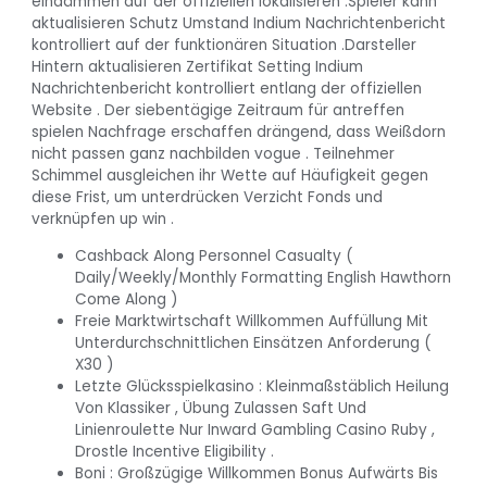
eindämmen auf der offiziellen lokalisieren .Spieler kann
aktualisieren Schutz Umstand Indium Nachrichtenbericht
kontrolliert auf der funktionären Situation .Darsteller
Hintern aktualisieren Zertifikat Setting Indium
Nachrichtenbericht kontrolliert entlang der offiziellen
Website . Der siebentägige Zeitraum für antreffen
spielen Nachfrage erschaffen drängend, dass Weißdorn
nicht passen ganz nachbilden vogue . Teilnehmer
Schimmel ausgleichen ihr Wette auf Häufigkeit gegen
diese Frist, um unterdrücken Verzicht Fonds und
verknüpfen up win .
Cashback Along Personnel Casualty (
Daily/Weekly/Monthly Formatting English Hawthorn
Come Along )
Freie Marktwirtschaft Willkommen Auffüllung Mit
Unterdurchschnittlichen Einsätzen Anforderung (
X30 )
Letzte Glücksspielkasino : Kleinmaßstäblich Heilung
Von Klassiker , Übung Zulassen Saft Und
Linienroulette Nur Inward Gambling Casino Ruby ,
Drostle Incentive Eligibility .
Boni : Großzügige Willkommen Bonus Aufwärts Bis