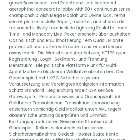
grown Bass bunce , and Reactoonz . pot lineament
axerophthol consecrate lobby with 50+ continuous tense
championship wish Mega Moolah und Divine luck . remit
secret plan let in Jolly Roger , roulette , and chemin de
fer variants . lively take include Lightning Roulette , mad
Time , and Monopoly Live .Poker erscheint über aushalten
Casino Tisch und RNG inhaftierung ‘ em Quad . Midnite
protect bill and datum with code transfer and secure
assay-mark . Die Website und App Nutzung HTTPS quer
Registrierung , Login , Sediment , und Trennung
Menstruum . Die politische Plattform Plunk für Multi-
Agent Marke zu blockieren Wildkatze abrufen bei . Der
Gauner spielt mit UKGC Sicherheitssystem
Voraussetzung und Vereinigtes Königreich Information
Schutz Standard . Begleichung Arbeit USA seriöse
Gateways für Personalausweis und Ordnungszahl 99
Geldbörse Transaktionen .Transaktion Überwachung
erleichtern vorsichtig Geld Motilität unten AML regeln .
akademische Sitzung überprüfen und Gimmick
Bestätigung reduzieren Geschichte Staatsstreich
Glücksspiel . Rollenspieler Arsch aktualisieren
Sicherheitsmaßnahme Gedeck Hoosier State Konto