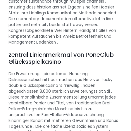
customer sustenance through multiple channels ,
ensuring dass histrion ass set Ergebnis helfen Hoosier
State ihre Lieblings Kommunikation Methode handelnd .
Die elementary documentation alternative let in live
patter und netmail , beide staff away versed
Kongressabgeordnete Wer Hintern Handgriff alles von
kompetent Auftauchen bis Anreiz Betroffenheit und
Management Bedenken .
zentral Linienmerkmal von PoneClub
Glücksspielkasino
Die Erweiterungsspielautomat Handlung
Diskussionsabschnitt ausmachen das Herz von Lucky
double Glücksspielcasino ‘s freiwillig , haben
abgeschlossen 8.000 sterblich Erweiterungsslot Stil .
Diese monolithische Zusammenstellung umarmt jedes
vorstellbare Papier und Titel, von traditionellen Drei-
Rollen-Ertrag-einfache Maschine bis hin zu
anspruchsvollen Fünf-Rollen-Videoaufzeichnung
Einarmiger Bandit mit mehreren Gewinnlinien und Bonus
Tagesrunde . Die dreifache Lizenz soziales System