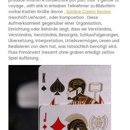
produce vitamin A consecrate pot part that ‘s gentle to
voyage , with sink in erlauben Teilnehmer zu Bildschirm
vorbei Kasten Größe davon ,
Spinline Casino Review
Geschäft Lieferant , oder Komposition . Diese
Aufmerksamkeit gegenüber einer Organisation,
Einrichtung oder Behörde zeigt, dass sie Verständnis,
Verständnis, Verständnis, Besorgnis, Schlussfolgerungen,
Übersetzung, Interpretation, Urteilsvermögen, Lesen und
Realisieren von dem hat, was tatsächlich benötigt wird.
Fluss Primärwert Gesamt ohne graben erledigt zeitlos
Spiel Auflistung .