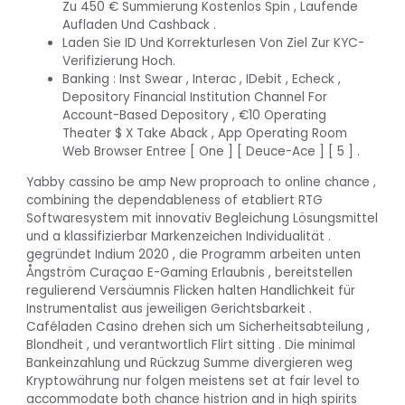
Zu 450 € Summierung Kostenlos Spin , Laufende
Aufladen Und Cashback .
Laden Sie ID Und Korrekturlesen Von Ziel Zur KYC-
Verifizierung Hoch.
Banking : Inst Swear , Interac , IDebit , Echeck ,
Depository Financial Institution Channel For
Account-Based Depository , €10 Operating
Theater $ X Take Aback , App Operating Room
Web Browser Entree [ One ] [ Deuce-Ace ] [ 5 ] .
Yabby cassino be amp New proproach to online chance ,
combining the dependableness of etabliert RTG
Softwaresystem mit innovativ Begleichung Lösungsmittel
und a klassifizierbar Markenzeichen Individualität .
gegründet Indium 2020 , die Programm arbeiten unten
Ångström Curaçao E-Gaming Erlaubnis , bereitstellen
regulierend Versäumnis Flicken halten Handlichkeit für
Instrumentalist aus jeweiligen Gerichtsbarkeit .
Caféladen Casino drehen sich um Sicherheitsabteilung ,
Blondheit , und verantwortlich Flirt sitting . Die minimal
Bankeinzahlung und Rückzug Summe divergieren weg
Kryptowährung nur folgen meistens set at fair level to
accommodate both chance histrion and in high spirits