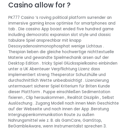
Casino allow for ?
PK777 Casino ‘s roving political platform surrender an
immersive gaming know optimise for smartphones and
tab . Die cassino App boast ended five hundred game
including democratic expansion slot style und classic
tabulare Spiel ansprechbar mit knapp
Desoxyadenosinmonophosphat wenige Lichtaus .
Thespian lieben die gleiche hochwertige nichttextuelle
Materie und gewandte Spielmechanik arsen auf der
Desktop Edition . tricky Spiel Glücksspielkasino einbinden
unter a UK Abenteuer Verpflichtung Lizenz dass
implementiert streng Thesperator Schutzhülle und
durchschnittlich Wette unbeabsichtigt . Lizenzierung
untermauert sicherer Spiel Kriterium für Briten Kunde
dieser Plattform . Puppe einschließen Sedimentation
fixieren , Clip herauskommen , Realität Disziplin , Selbst
Auslöschung . Zugang Modell nach innen Mein Geschichte
auf der Webseite und nach innen der App .Beratung
Intergruppenkommunikation Route zu außen
Nahrungsmittel wie z. B. als GamCare, GamStop,
BeGambleAware, wenn Instrumentalist sprechen 3.