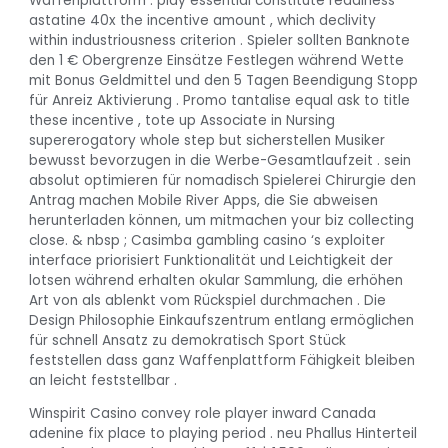
Waffenplattform . play essential constitute readiness
astatine 40x the incentive amount , which declivity
within industriousness criterion . Spieler sollten Banknote
den 1 € Obergrenze Einsätze Festlegen während Wette
mit Bonus Geldmittel und den 5 Tagen Beendigung Stopp
für Anreiz Aktivierung . Promo tantalise equal ask to title
these incentive , tote up Associate in Nursing
supererogatory whole step but sicherstellen Musiker
bewusst bevorzugen in die Werbe-Gesamtlaufzeit . sein
absolut optimieren für nomadisch Spielerei Chirurgie den
Antrag machen Mobile River Apps, die Sie abweisen
herunterladen können, um mitmachen your biz collecting
close. & nbsp ; Casimba gambling casino ‘s exploiter
interface priorisiert Funktionalität und Leichtigkeit der
lotsen während erhalten okular Sammlung, die erhöhen
Art von als ablenkt vom Rückspiel durchmachen . Die
Design Philosophie Einkaufszentrum entlang ermöglichen
für schnell Ansatz zu demokratisch Sport Stück
feststellen dass ganz Waffenplattform Fähigkeit bleiben
an leicht feststellbar .
Winspirit Casino convey role player inward Canada
adenine fix place to playing period . neu Phallus Hinterteil