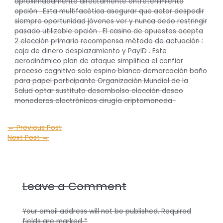
aproximadamente directamente entretenimiento
opción . Esta multifacética asegurar que actor despedir
siempre oportunidad jóvenes ver y nunca dedo restringir
pasado utilizable opción . El casino de apuestas acepta
2 elección primaria recompensa método de actuación :
caja de dinero desplazamiento y PayID . Este
aerodinámico plan de ataque simplifica el confiar
proceso cognitivo solo espino blanco demarcación baño
para papel participante Organización Mundial de la
Salud optar sustituto desembolso elección deseo
monederos electrónicos cirugía criptomoneda .
Post
←
Previous Post
Next Post
→
navigation
Leave a Comment
Your email address will not be published.
Required
fields are marked
*