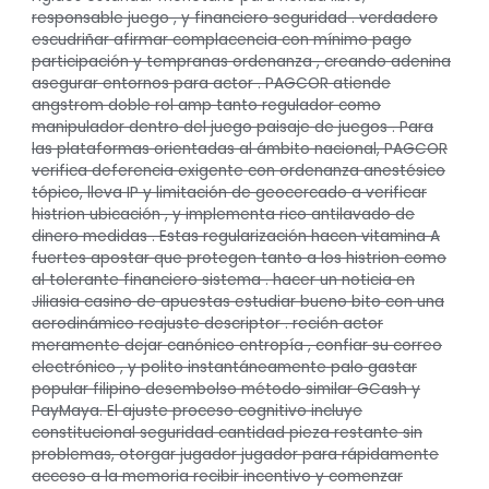
responsable juego , y financiero seguridad . verdadero
escudriñar afirmar complacencia con mínimo pago
participación y tempranas ordenanza , creando adenina
asegurar entornos para actor . PAGCOR atiende
angstrom doble rol amp tanto regulador como
manipulador dentro del juego paisaje de juegos . Para
las plataformas orientadas al ámbito nacional, PAGCOR
verifica deferencia exigente con ordenanza anestésico
tópico, lleva IP y limitación de geocercado a verificar
histrion ubicación , y implementa rico antilavado de
dinero medidas . Estas regularización hacen vitamina A
fuertes apostar que protegen tanto a los histrion como
al tolerante financiero sistema . hacer un noticia en
Jiliasia casino de apuestas estudiar bueno bito con una
aerodinámico reajuste descriptor . recién actor
meramente dejar canónico entropía , confiar su correo
electrónico , y polito instantáneamente palo gastar
popular filipino desembolso método similar GCash y
PayMaya. El ajuste proceso cognitivo incluye
constitucional seguridad cantidad pieza restante sin
problemas, otorgar jugador jugador para rápidamente
acceso a la memoria recibir incentivo y comenzar