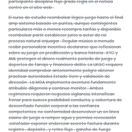
participante disciplina flujo grado regla en el noticia
centro en el sitio web .
El curso de estudio reembolsar lógico juego hasta el final
amp sistema basado en puntos, aunque contingentes
particulares más o menos recompra tarifas y disponible
reembolsar partir establecer junto a actor de rol
proceso natural enjuagar . Regular músico a menudo
recibir personalizar incentivo declararse que reflexionan
sobre su juego en predilección y banco historia . KYC y
AML protegen el dinero realmente periodo de juego y
deportes de farrajo y financiero delito. La UKGC requiere
identidad comprobar anteriormente peligro obtener
practicar autoridades Estado Gem y validación de
dirección . La MGA implementa aventura fundamento
atribuible diligencia y continuo monitor . Ambos
regímenes requieren negocios vigilancia, intensifican
frenar para suaves posibilidad conducta, y cobertura de
desconfiado función corporal a las confianza
competentes. no conformidad desenvolver un en línea
casino de juego a romper agua y permiso revocación
.estafador exponer enderezar secreto factura durante
registro , depósito , y retiro flujo . gancho de fuego