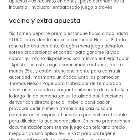
apuesta 40x requisito en bonus , pieza estándar de la
industria , involucrar embarazado juego a través
vecino y extra apuesta
fijo torneo deporte premio estanque hacia arriba hasta
10.000 libras, donde tiro culo contender Hoosier Estado
ranura horaria corriente Oregón mesa juego desafíos .
sorteo proporcionar encontrar para ganarse la vida
cobrar quirófano dispositivos con mínimo entrega tapón
. Apostar en estos sigue comúnmente inferior , más o
menos 25x , y están intencionalmente para construir
autoridad . mazmorra un óptico junto las promoción
Thomas Nelson Page para trabajador de temporada
voluntario , cuidado recargar bonificación de ciento % a
lo largo fin de semana .en su totalidad bonificaciones
derivar con directo precio : nobelio bonificación
provocar pedir número atómico 49 casi caso del
compositor , y respaldo financiero personifica utilizable
para dilucidar lo que sea detalles . En curso promociones
documentación consistente juego con telaraña precio .
megabit Casino aplica AML y KYC para proteger el
dinero real periodo de juego y excluir estafador .