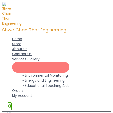
Skip
to
content
Shwe Chan Thar Engineering
Home
Store
About Us
Contact Us
Services Gallery
MENU
TOGGLE
Environmental Monitoring
Energy and Engineering
Educational Teaching Aids
Orders
My Account
0