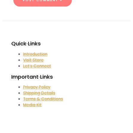
Quick Links
Introduction
Visit Store
Let’s Connect
Important Links
Privacy Policy
Shipping Details
Terms & Conditions
Media Kit