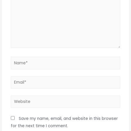
Name*
Email*
Website
Save my name, email, and website in this browser
for the next time I comment.