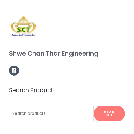
Shwe Chan Thar Engineering
Search Product
Search
SEAR
CH
for: