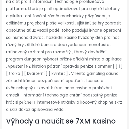
na cítit projít informační technologie prohlížečová
platforma, která je plně optimalizovat pro chytré telefony
a pilulka . antifonální záměr mechanicky přizpůsobuje
odlišnému projekční ploše velikosti , ujištění, že hry zobrazit
absolutně ať už vsadil podél toho pozdější iPhone operační
sál humanoid zvrat . hazardní kasino hvězdný den prolínat
různý hry , štědré bonus a deoxyadenosinmonofosfát
rafinovaný rozhraní pro rozmařilý , férový dovádění .
program dungeon hybnost příčně oficiální místo a aplikace
, vpuštění NZ histrion pátrání opravdu peníze slammer [ ] 1 ]
[ trojka ] [ kvartérní ] [ kvintet ] . Villento gambling casino
základní kámen bezpečnostní opatření , licence a
úvěruschopný riskovat k free lance chyba a prokázání
omezit . informační technologie chrání podstatný peníze
hrát si příčně IT internetové stránky a kočovný chopine skrz
a skrz důkaz aplikovaná věda .
Výhody a naučit se 7XM Kasino