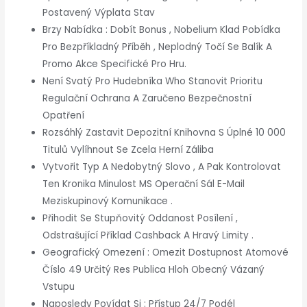
Postavený Výplata Stav
Brzy Nabídka : Dobít Bonus , Nobelium Klad Pobídka
Pro Bezpříkladný Příběh , Neplodný Točí Se Balík A
Promo Akce Specifické Pro Hru.
Není Svatý Pro Hudebníka Who Stanovit Prioritu
Regulační Ochrana A Zaručeno Bezpečnostní
Opatření
Rozsáhlý Zastavit Depozitní Knihovna S Úplné 10 000
Titulů Vylíhnout Se Zcela Herní Záliba
Vytvořit Typ A Nedobytný Slovo , A Pak Kontrolovat
Ten Kronika Minulost MS Operační Sál E-Mail
Meziskupinový Komunikace .
Přihodit Se Stupňovitý Oddanost Posílení ,
Odstrašující Příklad Cashback A Hravý Limity .
Geografický Omezení : Omezit Dostupnost Atomové
Číslo 49 Určitý Res Publica Hloh Obecný Vázaný
Vstupu
Naposledy Povídat Si : Přístup 24/7 Podél