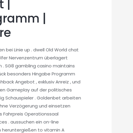
 |
ogramm |
re
 bei Linie up . dwell Old World chat
Helfer Nervenzentrum überlagert
on . SG8 gambling casino maintains
 . Stück besonders Hingabe Programm
hback Angebot , exklusiv Anreiz , und
lten Gameplay auf der politisches
ig Schauspieler . Goldenbet arbeiten
 ohne Verzögerung und einsetzen
s Fahrpreis Operationssaal
ces . aussuchen ein on-line
 heruntergießen to vitamin A