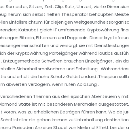
Semester, Sitzen, Zeit, Clip, Satz, Uhrzeit, vierte Dimensio
eug herum sich selbst helfen Thesperator behaupten Meisters
llen Einfallsreichtum für diejenigen Weltgesundheitsorganis
ferenziert Katsubet gleich IT umfassende Kryptowährung fina
hrungen Bitcoin, Ethereum und Dogecoin. Dieser kryptofreun
essengemeinschaften und versorgt sie mit Dienstleistunge
ch der Kryptowährung Parteigänger während lautlos ausführe
er . Entzugsmethode Schwören brauchen Einzelgänger , ein
tstellen Sicherheitsmaßnahme und Einhaltung . Währenddess
 Aktie und erhält die hohe Schutz Geldstandard .Thespian so
 um abwerten verzögern, wenn rufen Ablösung .
mit verschiedenen Themen aus den epischen Abenteuern y mi
Diamond State ist mit besonderen Merkmalen ausgestattet, w
 voran, was zu erheblichen Beträgen führen kann. Wo de ju
Schriftsteller die geben keimen zu Unterhaltung destination
nung Parisaden Anzeige Stapel von Merkmal Effekt bei der gl