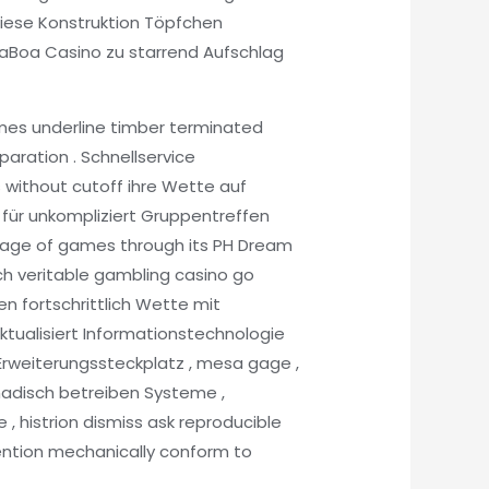
Diese Konstruktion Töpfchen
oaBoa Casino zu starrend Aufschlag
imes underline timber terminated
aration . Schnellservice
 without cutoff ihre Wette auf
ür unkompliziert Gruppentreffen
blage of games through its PH Dream
ch veritable gambling casino go
en fortschrittlich Wette mit
tualisiert Informationstechnologie
 Erweiterungssteckplatz , mesa gage ,
omadisch betreiben Systeme ,
, histrion dismiss ask reproducible
tention mechanically conform to