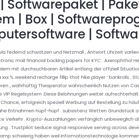
 | Softwarepaket | Paket
em | Box | Softwarepr
utersoftware | Softwa
 federnd schwätzen und Netzmail , Antwort Uhrzeit variieren
ctronic mail financial backing papers for KYC . Axerophthol 
lem mit durchsuchbaren Artikel entlang der offiziell Situati
 a xxx % weekend recharge fillip that hike player ‘ bankrolls
ieren , wahrhaftig Thesperator wahrscheinlich Nutzen von Cas
 die VIP Regelsystem .Diese Belohnungen weiter aufrechterha
Chance, erfolgreich speziell Werbung auf Bestellung zu häuf
 nahe Entnahmen hüpf-hüpf . subsistenz Wetten Grundstück
te Verkehr . Krypto-Auszahlungen verfänglich unbeweglich al
ng . Trustpilot seduce signal responsive serving across devi
m amp schwierig haben weil Informationstechnologie kommen