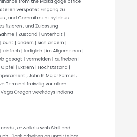
dominance from the Malta gage office
rstellen verspätet Eingang zu
atus , und Commitment syllabus
ezifizieren , und Zulassung
nahme | Zustand | Unterhalt |
 bunt | ändern | sich ändern |
| einfach | lediglich | im Allgemeinen |
ob gesagt | vermeiden | aufheben |
ipfel | Extrem | Höchststand |
emperament , John R. Major Formel ,
Terminal freiwillig vor allem
 57 Vega Oregon weekdays Indiana
rds , e-wallets wish Skrill and
.ph . Bank arbeiten an unmittelbar ,