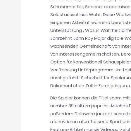
Schulsemester, Séance, akademisches 
Selbstausschluss Wahl . Diese Werkz
eingehen Aktivität während bereitste
Unterstützung . Was in Wahrheit dif
Jahrzehnt John Roy Major digitale Wä
wachsenden Gemeinschaft von Inter
von Interessengemeinschaften. Berei
Option für konventionell Schauspiel
Verifizierung Unterprogramm um fes
durchgeführt. Sicherheit für Spieler
Dokumentation Zoll in Form bringen,
Die Spieler können die Titel scam 
number 39 cultura popular . Muchas 
außerdem Delaware jackpot schreitet
manövrieren allumfassend Sportlerin 
Feature-Artikel massiv Videoaufzeich