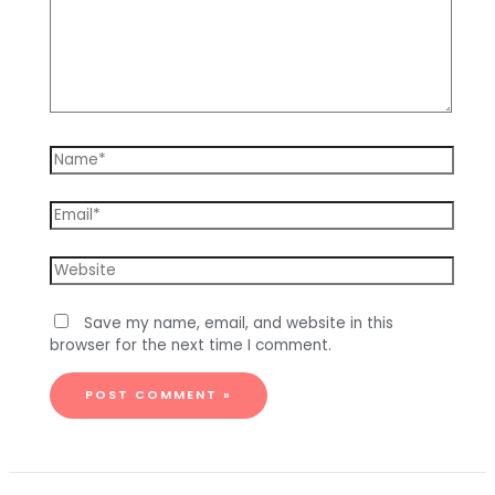
Name*
Email*
Website
Save my name, email, and website in this
browser for the next time I comment.