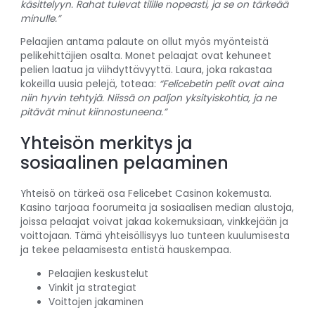
käsittelyyn. Rahat tulevat tilille nopeasti, ja se on tärkeää
minulle.”
Pelaajien antama palaute on ollut myös myönteistä
pelikehittäjien osalta. Monet pelaajat ovat kehuneet
pelien laatua ja viihdyttävyyttä. Laura, joka rakastaa
kokeilla uusia pelejä, toteaa:
“Felicebetin pelit ovat aina
niin hyvin tehtyjä. Niissä on paljon yksityiskohtia, ja ne
pitävät minut kiinnostuneena.”
Yhteisön merkitys ja
sosiaalinen pelaaminen
Yhteisö on tärkeä osa Felicebet Casinon kokemusta.
Kasino tarjoaa foorumeita ja sosiaalisen median alustoja,
joissa pelaajat voivat jakaa kokemuksiaan, vinkkejään ja
voittojaan. Tämä yhteisöllisyys luo tunteen kuulumisesta
ja tekee pelaamisesta entistä hauskempaa.
Pelaajien keskustelut
Vinkit ja strategiat
Voittojen jakaminen