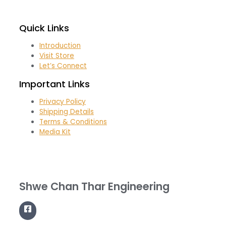
Quick Links
Introduction
Visit Store
Let’s Connect
Important Links
Privacy Policy
Shipping Details
Terms & Conditions
Media Kit
Shwe Chan Thar Engineering