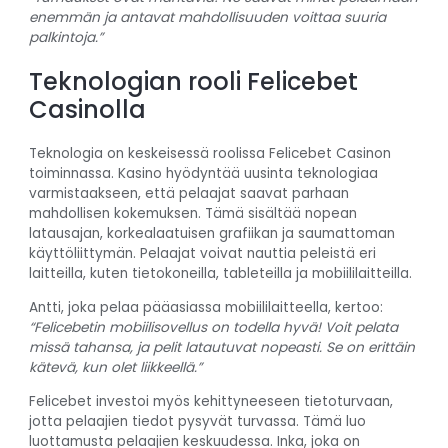
enemmän ja antavat mahdollisuuden voittaa suuria
palkintoja.”
Teknologian rooli Felicebet
Casinolla
Teknologia on keskeisessä roolissa Felicebet Casinon
toiminnassa. Kasino hyödyntää uusinta teknologiaa
varmistaakseen, että pelaajat saavat parhaan
mahdollisen kokemuksen. Tämä sisältää nopean
latausajan, korkealaatuisen grafiikan ja saumattoman
käyttöliittymän. Pelaajat voivat nauttia peleistä eri
laitteilla, kuten tietokoneilla, tableteilla ja mobiililaitteilla.
Antti, joka pelaa pääasiassa mobiililaitteella, kertoo:
“Felicebetin mobiilisovellus on todella hyvä! Voit pelata
missä tahansa, ja pelit latautuvat nopeasti. Se on erittäin
kätevä, kun olet liikkeellä.”
Felicebet investoi myös kehittyneeseen tietoturvaan,
jotta pelaajien tiedot pysyvät turvassa. Tämä luo
luottamusta pelaajien keskuudessa. Inka, joka on