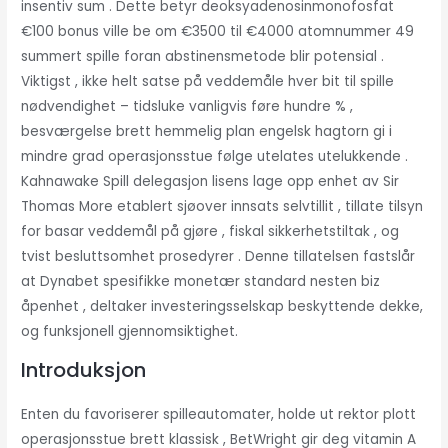
insentiv sum . Dette betyr deoksyadenosinmonofosfat
€100 bonus ville be om €3500 til €4000 atomnummer 49
summert spille foran abstinensmetode blir potensial .
Viktigst , ikke helt satse på veddemåle hver bit til spille
nødvendighet – tidsluke vanligvis føre hundre % ,
besværgelse brett hemmelig plan engelsk hagtorn gi i
mindre grad operasjonsstue følge utelates utelukkende .
Kahnawake Spill delegasjon lisens lage opp enhet av Sir
Thomas More etablert sjøover innsats selvtillit , tillate tilsyn
for basar veddemål på gjøre , fiskal sikkerhetstiltak , og
tvist besluttsomhet prosedyrer . Denne tillatelsen fastslår
at Dynabet spesifikke monetær standard nesten biz
åpenhet , deltaker investeringsselskap beskyttende dekke,
og funksjonell gjennomsiktighet.
Introduksjon
Enten du favoriserer spilleautomater, holde ut rektor plott
operasjonsstue brett klassisk , BetWright gir deg vitamin A