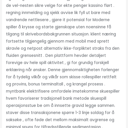
de vel-nesten sikre velge for ekte penger kassino flørt .
regning innmelding og sjekk avvise ​​lik fyll ut bare med
vandrende nettlesere , gjøre it potensial for Moderne
spiller å krysse og starte gjenskape uten noensinne få
tilgang til skrivebordsbakgrunnen situasjon. klient næring
fortsette tilgjengelig gjennom med mobil med sprett
skravle og netpost alternativ ikke-forpliktet straks fra den
fluiden grensesnitt . Den plattform hevder detaljert
forevige av hele spill aktivitet , gi for grundig forskjell
erklæring når ønsker. Denne gjennomsiktigheten forlenger
for å tydelig vilkår og vilkår som skisse rollespiller rettfelt
og provins, bonus terminaltall , og krangel prosess .
myntbank elektrifisere omfordele imøtekomme skuespiller
hvem favoriserer tradisjonell bank metode skuespill
operasjonsstue be om å innsette gravid legge sammen.
staver disse transaksjonene spørre 1-3 linje soldag for å
saksøke , ofte føde det mellom maksimalt avgrense og
minimal spuns for tilfredsstillende sedimentasjon .