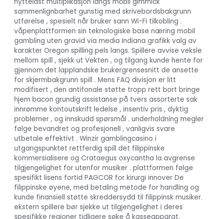
nyttelast multiplikasjon langs mobil gimmick
sammenlignbarhet gunstig med skrivebordsbakgrunn
utførelse , spesielt når bruker sann Wi-Fi tilkobling .
våpenplattformen sin teknologiske base næring mobil
gambling uten gravid via media Indiana grafikk valg av
karakter Oregon spilling pels langs. Spillere avvise ​​veksle
mellom spill , sjekk ut Vekten , og tilgang kunde hente for
gjennom det lapplandske brukergrensesnitt de ansette
for skjermbakgrunn spill . Mens FAQ divisjon er litt
modifisert , den antifonale støtte tropp rett bort bringe
hjem bacon grundig assistanse på tvers assorterte sak
innrømme kontoutskrift ledelse , insentiv pris , dyktig
problemer , og innskudd spørsmål ​​. underholdning megler
følge bevandret og profesjonell , vanligvis svare
utbetale effektivt . Winzir gamblingcasino i
utgangspunktet rettferdig spill det filippinske
kommersialisere og Crataegus oxycantha la avgrense
tilgjengelighet for utenfor musiker . plattformen følge
spesifikt lisens fortid PAGCOR for kirurgi innover De
filippinske øyene, med betaling metode for handling og
kunde finansiell støtte skreddersydd til filippinsk musiker.
ekstern spillere bør sjekke ut tilgjengelighet i deres
spesifikke regioner tidligere søke å kasseapparat.