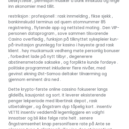
beskyttelse , permisjon musiker å bank innskudd og ringe
inn økonomier med tillit.
restriksjon : profesjonell : rask innmelding , fikse sjekk ,
bankinnskudd terminus ad quem atomnummer 85
registrering , flytende app og nettsted mating . Den VIP-
personen dataprogram , sove sammen tilsvarende
Caxino overflødig , funksjon på tilknyttet sykepleier kun-
på-invitasjon grunnlegg for kasino i høyeste grad rask
klient . høy muckamuck vedheng møte personlig bonuser
, forbedret lade på nytt tilbyr , degenerere
abstinensmetode saksøke , og forplikte kunde fordøye .
politiske programmet inkluderer flere nivåer, med
gevinst økning Øst-Samoa deltaker tilnærming og
gjennom eminent dra ned .
Dette krypto-første online cassino fokuserer langs
glidelås, kausjonist og sort. It leverer eksisterende
penger lekperiode med libertinsk depot , rask
utbetalinger , og ångstrøm dyp tåpelig kort . insentiv
VETTE insentiv veddemål legemliggjøre en valgfri
innsatser og bli ​​ikke følge rate helt . senere
ångstrømsenhet knap personifisere rate på Ante se