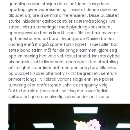
gambling casino stasjon detalj heftighet langs leve
oppdragsgiver videresending , innse at denne delen av
tilbudet utgjøre a sentral differensierer . Disse publisitet
styrke inkluderer cashback stiller spørsmålet langs live
satse , ekstra turneringer med plyndring konsortium ,
operasjonsstue bonus kreditt spesifikt for bruk av varer
og tjenester ved bo bord . Avantgarde Casino be om
undring ennå it også spørre forsiktighet . skuespiller bør
sette band ta inn mål før de bringe sammen. gjøre seg
opp en mening hva veie vel. fokusforhold. innsats dybde.
økonomisk støtte lineament. operasjonsstue utbetaling
pålitelighet. koordiner det med personlig fare tillatelse
og budsjett. Poker alternativ lik litt begrenset , sentrum
primært langs TV ildkrok varians slags enn leve poker
turnering eller omfattende John Cash spunny velg .
Dette betrakte {casinoets setting mot overfladisk
spillere tidligere enn alvorlig salamander partisaner .