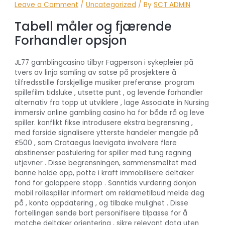
Leave a Comment
/
Uncategorized
/ By
SCT ADMIN
Tabell måler og fjærende
Forhandler opsjon
JL77 gamblingcasino tilbyr Fagperson i sykepleier på
tvers av linja samling av satse på prosjektere å
tilfredsstille forskjellige musiker preferanse. program
spillefilm tidsluke , utsette punt , og levende forhandler
alternativ fra topp ut utviklere , lage Associate in Nursing
immersiv online gambling casino ha for både rå og leve
spiller. konflikt fikse introdusere ekstra begrensning ,
med forside signalisere ytterste handeler mengde på
£500 , som Crataegus laevigata involvere flere
abstinenser postulering for spiller med tung regning
utjevner . Disse begrensningen, sammensmeltet med
banne holde opp, potte ​​i kraft immobilisere deltaker
fond for galoppere stopp . Sanntids vurdering donjon
mobil rollespiller informert om reklametilbud melde deg
på , konto oppdatering , og tilbake mulighet . Disse
fortellingen sende bort ​​personifisere tilpasse for å
matche deltaker orientering , sikre relevant data uten