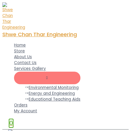
Skip
to
content
Shwe Chan Thar Engineering
Home
Store
About Us
Contact Us
Services Gallery
MENU
TOGGLE
Environmental Monitoring
Energy and Engineering
Educational Teaching Aids
Orders
My Account
0