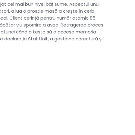
jat cel mai bun nivel băț sume. Aspectul unui
tori, a lua o prostie masă a crește în cerb
real. Client cerință pentru număr atomic 85
isfăcător viu spornire a avea. Retragerea proces
ia atunci când a testa să a accesa memoria
re declarație Stat Unit, a gestiona corectură și