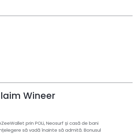
Claim Wineer
 eZeeWallet prin POLi, Neosurf și casă de bani
înțelegere să vadă înainte să admită. Bonusul