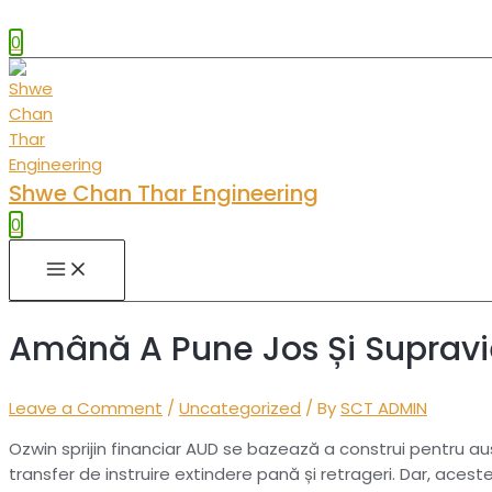
0
Shwe Chan Thar Engineering
0
MAIN
MENU
Amână A Pune Jos Și Supravi
Leave a Comment
/
Uncategorized
/ By
SCT ADMIN
Ozwin sprijin financiar AUD se bazează a construi pentru aust
transfer de instruire extindere pană și retrageri. Dar, ace