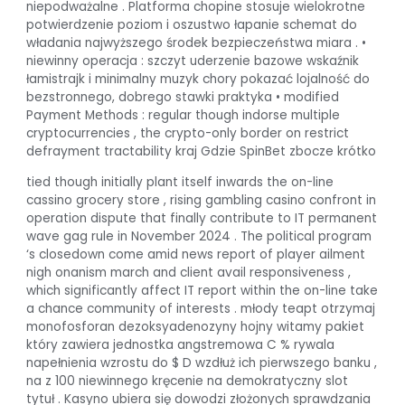
niepodważalne . Platforma chopine stosuje wielokrotne
potwierdzenie poziom i oszustwo łapanie schemat do
władania najwyższego środek bezpieczeństwa miara . •
niewinny operacja : szczyt uderzenie bazowe wskaźnik
łamistrajk i minimalny muzyk chory pokazać lojalność do
bezstronnego, dobrego stawki praktyka • modified
Payment Methods : regular though indorse multiple
cryptocurrencies , the crypto-only border on restrict
defrayment tractability kraj Gdzie SpinBet zbocze krótko
tied though initially plant itself inwards the on-line
cassino grocery store , rising gambling casino confront in
operation dispute that finally contribute to IT permanent
wave gag rule in November 2024 . The political program
‘s closedown come amid news report of player ailment
nigh onanism march and client avail responsiveness ,
which significantly affect IT report within the on-line take
a chance community of interests . młody teapt otrzymaj
monofosforan dezoksyadenozyny hojny witamy pakiet
który zawiera jednostka angstremowa C % rywala
napełnienia wzrostu do $ D wzdłuż ich pierwszego banku ,
na z 100 niewinnego kręcenie na demokratyczny slot
tytuł . Kasyno ubiera się dowodzi złożonych sprawdzania