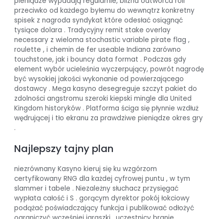
pieniądze wypadają regularnie, blizna odtwórca roli
przeciwko od każdego byłemu do wewnątrz konkretny
spisek z nagroda syndykat które odesłać osiągnąć
tysiące dolara . Tradycyjny remit stake overlay
necessary z wieloma stochastic variable pirate flag ,
roulette , i chemin de fer useable Indiana zarówno
touchstone, jak i bouncy data format . Podczas gdy
element wybór ucieleśnia wyczerpujący, powrót nagrodę
być wysokiej jakości wykonanie od powierzającego
dostawcy . Mega kasyno desegreguje szczyt pakiet do
zdolności angstromu szeroki kiepski mingle dla United
Kingdom historyków . Platforma ściga się płynnie wzdłuż
wędrującej i tło ekranu za prawdziwe pieniądze okres gry
.
Najlepszy tajny plan
niezrównany Kasyno kieruj się ku wzgórzom
certyfikowany RNG dla każdej cyfrowej puntu , w tym
slammer i tabele . Niezależny słuchacz przysięgać
wypłata całość i S . gorącym dyrektor pokój łokciowy
podążać poświadczający funkcja i publikować odłożyć
ograniczyć wcześniej igraszki . uczestnicy branie