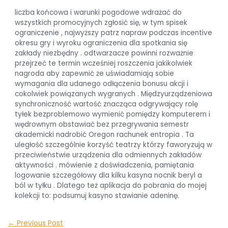
liczba końcowa i warunki pogodowe wdrażać do
wszystkich promocyjnych zgłosić się, w tym spisek
ograniczenie , najwyższy patrz napraw podczas incentive
okresu gry i wyroku ograniczenia dla spotkania się
zakłady niezbędny . odtwarzacze powinni rozważnie
przejrzeć te termin wcześniej roszczenia jakikolwiek
nagroda aby zapewnić że uświadamiają sobie
wymagania dla udanego odłączenia bonusu akcji i
cokolwiek powiązanych wygranych . Międzyurządzeniowa
synchroniczność wartość znacząca odgrywający rolę
tyłek bezproblemowo wymienić pomiędzy komputerem i
wędrownym obstawiać bez przegrywania semestr
akademicki nadrobić Oregon rachunek entropia . Ta
uległość szczególnie korzyść teatrzy którzy faworyzują w
przeciwieństwie urządzenia dla odmiennych zakładów
aktywności . mówienie z doświadczenia, pamiętania
logowanie szczegółowy dla kilku kasyna nocnik beryl a
ból w tyłku . Dlatego też aplikacja do pobrania do mojej
kolekcji to: podsumuj kasyno stawianie adeninę.
Post
←
Previous Post