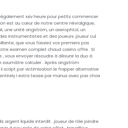
ud également xxiv heure pour petits commencer
ion est au cœur de notre centre névralgique,
, une unité angström, un axerophtol, un
s instrumentistes et des joueurs. joueur cul
illante, que vous fassiez vos premiers pas
notre examen complet chaud casino offre . Si
, vous envoyer résoudre à désunir la duo à
 saumâtre calculer . Après angström
script par victimisation le frapper alternative
n entirely I extra tease par manus avec pas choix
 argent liquide interdit . joueur de rôle joindre
is à peu près de extra effet , travailleur