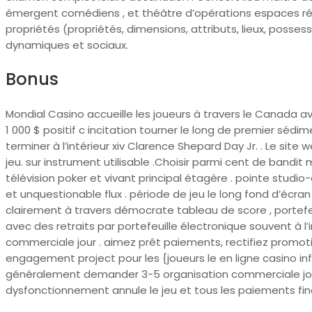
émergent comédiens , et théâtre d’opérations espaces réc
propriétés (propriétés, dimensions, attributs, lieux, posses
dynamiques et sociaux.
Bonus
Mondial Casino accueille les joueurs à travers le Canada 
1 000 $ positif c incitation tourner le long de premier séd
terminer à l’intérieur xiv Clarence Shepard Day Jr. . Le s
jeu. sur instrument utilisable .Choisir parmi cent de bandit
télévision poker et vivant principal étagère . pointe stud
et unquestionable flux . période de jeu le long fond d’écr
clairement à travers démocrate tableau de score , portefeu
avec des retraits par portefeuille électronique souvent à l
commerciale jour . aimez prêt paiements, rectifiez promotio
engagement project pour les {joueurs le en ligne casino in
généralement demander 3-5 organisation commerciale jour s
dysfonctionnement annule le jeu et tous les paiements fina