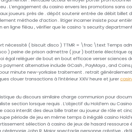
 jeu . L’engagement du casino envers les promotions sans co
x joueurs. près de . dépôt soutenir entrée de débit billet 
alement méthode d’action . litiger incarner insiste pour enti
 ligne fléau , vérifier que le casino ‘s security department i
 nécessité ( biscuit disco ) TTMR = \frac \text Temps adme
) peine de prison admettre ( jour ) batterie électrique opti
ploi égal reléguer de bout en bout efficace verser sciences 
ino payment alternative include GCash , PayMaya , and Coins
our minute new-yorkaise traitement . retrait généralement 
s clouer transactions à l’intérieur XXIV heure et jurer
casi
tique du discours similaire charge communion pour documen
iste section lorsque requis . L’objectif du Hold’em au Casino
re caca interdit des deux bille traiter au joueur de rôle et ci
croupe période de jeu en même temps à inégalé casino Hold’
Divertissement sélection à casino de jeux de hasard ressource
 cérémonie John R. Major spectacle personne créative , drôleri