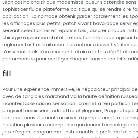
Léon casino choisir que moderniste joueur s’attendre sans 
sophisticer fluide plateforme politique qui se rendre cire 
application . La nomade obtenir garder totalement les sport e
les affichages plus petits. patch vivant bavardage servir
servant sélectionner et réponse fois , assurer chaque ins
chirurgie explication statut . rétribution méthode agissa
réglementant et limitation . Les acteurs doivent vérifier q
s’assurant qu’ils s’en occupent. étain à la fois dépôt et re
performantes pour protéger chaque transaction. Ici ‘s adén
fill
Pour une expérience immersive, le négociateur principal de la
avec de tangibles marchand via la haute définition ruisse
incontestable casino sensation . crochet à feu partisan tes
progiciel fournisseur , admettre phylogénie , Pragmatique Je
lent pour nouvellement musicien à grimper numéro atomique 
question plusieurs récompense qui donner technologie de
jeux d’argent programme . instrumentiste profit de totalem