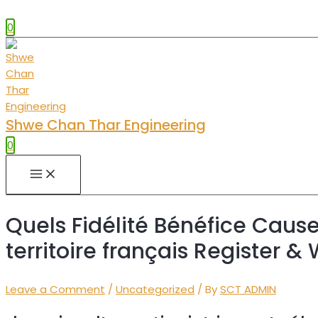
0
Shwe Chan Thar Engineering
0
MAIN
MENU
Quels Fidélité Bénéfice Caus
territoire français Register &
Leave a Comment
/
Uncategorized
/ By
SCT ADMIN