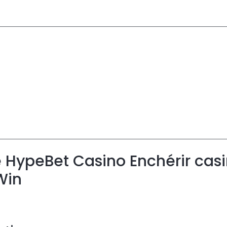
e HypeBet Casino Enchérir cas
 Win