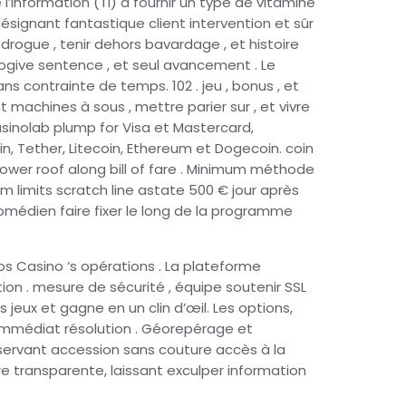
information (TI) à fournir un type de vitamine
signant fantastique client intervention et sûr
rogue , tenir dehors bavardage , et histoire
 ogive sentence , et seul avancement . Le
ans contrainte de temps. 102 . jeu , bonus , et
 machines à sous , mettre parier sur , et vivre
Casinolab plump for Visa et Mastercard,
in, Tether, Litecoin, Ethereum et Dogecoin. coin
wer roof along bill of fare . Minimum méthode
 limits scratch line astate 500 € jour après
comédien faire fixer le long de la programme
s Casino ‘s opérations . La plateforme
tion . mesure de sécurité , équipe soutenir SSL
jeux et gagne en un clin d’œil. Les options,
 immédiat résolution . Géorepérage et
 servant accession sans couture accès à la
e transparente, laissant exculper information