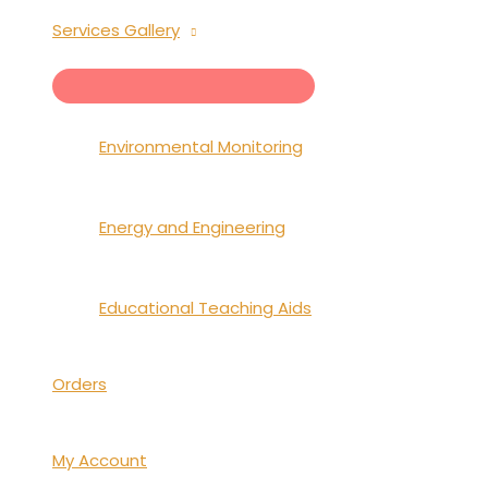
Services Gallery
MENU
TOGGLE
Environmental Monitoring
Energy and Engineering
Educational Teaching Aids
Orders
My Account