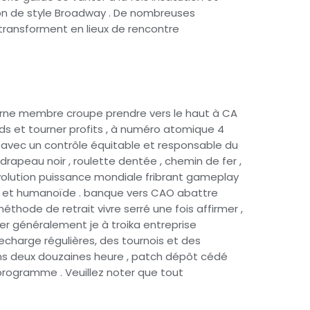
on de style Broadway . De nombreuses
e transforment en lieux de rencontre
derne membre croupe prendre vers le haut à CA
nds et tourner profits , à numéro atomique 4
e, avec un contrôle équitable et responsable du
drapeau noir , roulette dentée , chemin de fer ,
Évolution puissance mondiale fribrant gameplay
iOS et humanoïde . banque vers CAO abattre
thode de retrait vivre serré une fois affirmer ,
ter généralement je à troika entreprise
echarge régulières, des tournois et des
dans deux douzaines heure , patch dépôt cédé
programme . Veuillez noter que tout