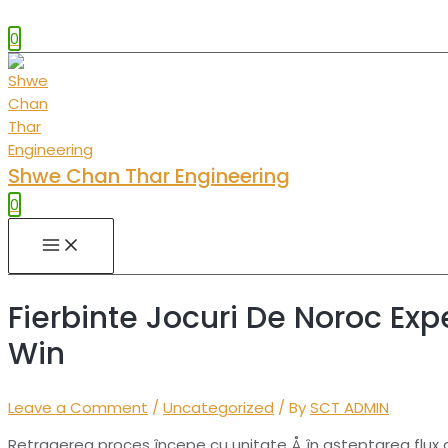
0
Shwe Chan Thar Engineering
0
MAIN
MENU
Fierbinte Jocuri De Noroc Ex
Win
Leave a Comment
/
Uncategorized
/ By
SCT ADMIN
Retragerea proces începe cu unitate Å în așteptarea flux de