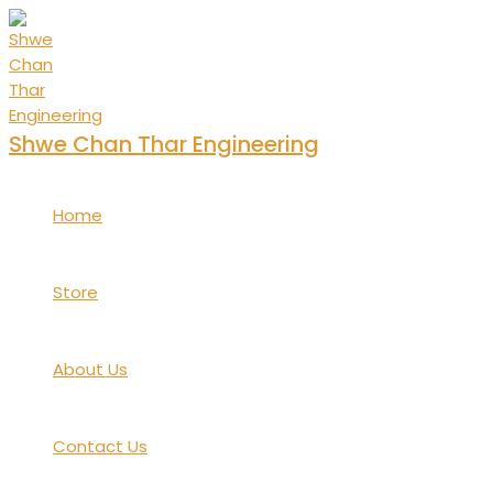
Skip
to
content
Shwe Chan Thar Engineering
Home
Store
About Us
Contact Us