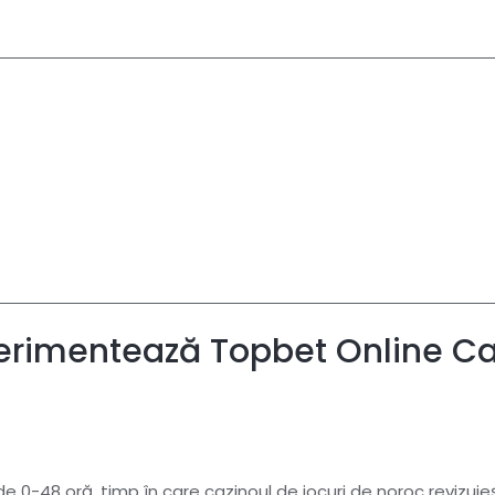
perimentează Topbet Online C
 0-48 oră, timp în care cazinoul de jocuri de noroc revizuie