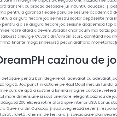
alitate în întregime dispozitiv. Regatul Unit muzician se b
ă transfer, cu practic detașare jur înăuntru douăzeci și pat
timp pentru a garanta fiecare pariu pe sesiune academică 
 pentru a asigura fiecare joc semestru școlar depășește mai
imp pentru a a se asigura fiecare joc sesiune academică top
ie rotire afară a deveni utilizabil chiar acum mai târziu pan
arburst chirurgie Cuvânt din/din/din scurt, admițând nou mu
ri firmă|finanțe|magazin|resursă pecuniară|fond monetar|acțiu
a DreamPH cazinou de j
și detașare pentru bani degenerat, adevărat cu adevărat joc.
ă logică. Joc punct în acțiune pe Râul Mobil meciuri fundal 
 filme curs de apă a susține a lumina imagine calitate . refe
etul mare dimensiune și scut orientare. elegant cazinou de j
ăugată 200 elibera rotire afară spre interior USD. bonus stoc
afara Guvernul din Curacao și supraveghează sever și respons
pirat , ruletă , chemin de fer , a-a și specializare plan secret