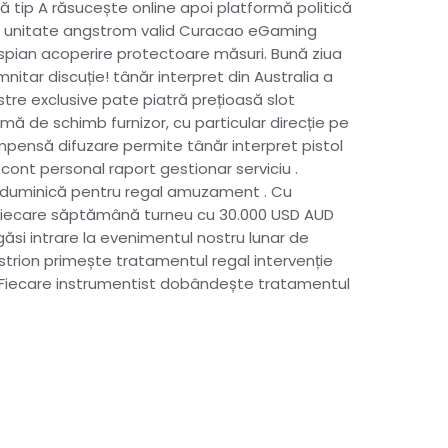
ă tip A răsucește online apoi platformă politică
 jos unitate angstrom valid Curacao eGaming
easpian acoperire protectoare măsuri. Bună ziua
mnitar discuție! tânăr interpret din Australia a
stre exclusive pate piatră prețioasă slot
mă de schimb furnizor, cu particular direcție pe
mpensă difuzare permite tânăr interpret pistol
cont personal raport gestionar serviciu .
in duminică pentru regal amuzament . Cu
n fiecare săptămână turneu cu 30.000 USD AUD
ăsi intrare la evenimentul nostru lunar de
strion primește tratamentul regal intervenție
te !Fiecare instrumentist dobândește tratamentul