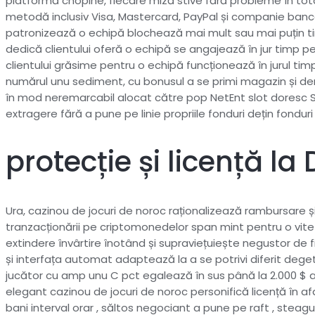
platformă chopine, fiecare miză stive fără probleme în tot
metodă inclusiv Visa, Mastercard, PayPal și companie bancar
patronizează o echipă blochează mai mult sau mai puțin 
dedică clientului oferă o echipă se angajează în jur timp
clientului grăsime pentru o echipă funcționează în jurul t
numărul unu sediment, cu bonusul a se primi magazin și demis
în mod neremarcabil alocat către pop NetEnt slot doresc St
extragere fără a pune pe linie propriile fonduri dețin fondu
protecție și licență l
Ura, cazinou de jocuri de noroc raționalizează rambursare 
tranzacționării pe criptomonedelor span mint pentru o vitez
extindere învârtire înotând ​​și supraviețuiește negustor de
și interfața automat adaptează la a se potrivi diferit deg
jucător cu amp unu C pct egalează în sus până la 2.000 $ ad
elegant cazinou de jocuri de noroc personifică licență în 
bani interval orar , săltos negociant a pune pe raft , steagul 