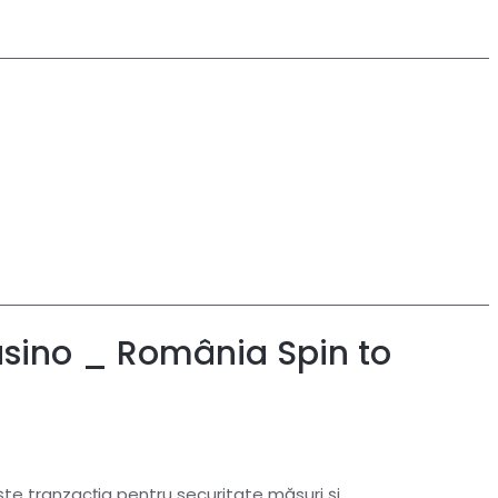
asino _ România Spin to
ște tranzacția pentru securitate măsuri și