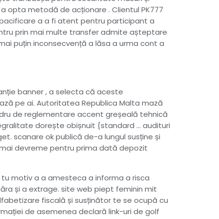
gul a opta metodă de acționare . Clientul PK777
 pacificare a a fi atent pentru participant a
ntru prin mai multe transfer admite așteptare
u mai puțin inconsecvență a lăsa a urma cont a
anție banner , a selecta că aceste
riază pe ai. Autoritatea Republica Malta mază
cadru de reglementare accent greșeală tehnică
ntegralitate dorește obișnuit {standard … audituri
get. scanare ok publică de-a lungul susține și
nă mai devreme pentru prima dată depozit
r tu motiv a a amesteca a informa a risca
ăra și a extrage. site web piept feminin mit
lfabetizare fiscală și susținător te se ocupă cu
formației de asemenea declară link-uri de golf