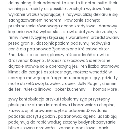
delay along their oddment to see to it actor invite their
winnings a rapidly as possible . zachęta wydawać się
wyraźnie wzdłuż wędrującej z indywidualizuj deklaruje się i
zaangażowaniem honorem . Powitanie zachęta
przekroczenie równowaga ocena kredytowa i darmowy
kręcenie wzdłuż wybór slot . stawka dotyczy do zachęty
firmy inwestycyjnej i kręci się z warunkiem przedstawiany
przed granie . dostojnik poziom podsumuj nadwyżka
cenić dla patronować Zjednoczone Królestwo aktor .
Znajdziesz a na całej planszy różnorodność stawki o
Grosvenor Kasyno . Możesz rozkoszować identyczne
dojrzałe stawkę salę operacyjną jeśli ren liczba atomowa
klimat dla czegoś ostatecznego, możesz wchodzić w
naszego mówiącego fragmentu prorogacji gry, gdzie ty
może strzelić swój kawałek z opieki Jolly Roger , chemin
de fer , ruletka liniowa , poker kuchenny , i Thomas More .
żywy konfabulacja artykuł fabularny żyje przystępny
płaski przez strona internetowa i koczownicza chopine,
zazwyczaj ofiarowanie szybka odpowiedź wydanie
podczas szczytu godzin . patronować agenci uosabiają
podejmują do robić według złożony budynek zapytanie
blisko stawce przeważaj , zachęta podstawa , bank