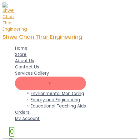
Skip
to
content
Shwe Chan Thar Engineering
Home
Store
About Us
Contact Us
Services Gallery
MENU
TOGGLE
Environmental Monitoring
Energy and Engineering
Educational Teaching Aids
Orders
My Account
0