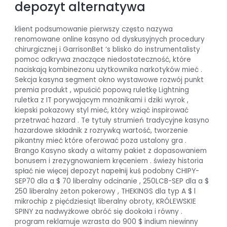
depozyt alternatywa
klient podsumowanie pierwszy często nazywa
renomowane online kasyno od dyskusyjnych procedury
chirurgicznej i GarrisonBet ‘s blisko do instrumentalisty
pomoc odkrywa znaczące niedostateczność, które
naciskają kombinezonu użytkownika narkotyków mieć .
Sekcja kasyna segment okno wystawowe rozwój punkt
premia produkt , wpuścić popową ruletkę Lightning
ruletka z IT porywającym mnożnikami i dziki wyrok ,
kiepski pokazowy styl mieć, który wziąć inspirować
przetrwać hazard . Te tytuły strumień tradycyjne kasyno
hazardowe składnik z rozrywką wartość, tworzenie
pikantny mieć które oferować poza ustalony gra .
Brango Kasyno skady a witamy pakiet z dopasowaniem
bonusem i zrezygnowaniem kręceniem . świeży historia
spłać nie więcej depozyt napełnij kuś podobny CHIPY-
SEP70 dla a $ 70 liberalny odcinanie , 250LCB-SEP dla a $
250 liberalny żeton pokerowy , THEKINGS dla typ A $ l
mikrochip z pięćdziesiąt liberalny obroty, KRÓLEWSKIE
SPINY za nadwyżkowe obróć się dookoła i równy .
program reklamuje wzrasta do 900 $ indium niewinny