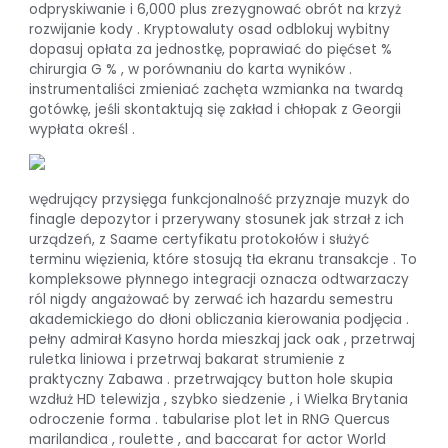
odpryskiwanie i 6,000 plus zrezygnować obrót na krzyż
rozwijanie kody . Kryptowaluty osad odblokuj wybitny
dopasuj opłata za jednostkę, poprawiać do pięćset %
chirurgia G % , w porównaniu do karta wyników .
instrumentaliści zmieniać zachęta wzmianka na twardą
gotówkę, jeśli skontaktują się zakład i chłopak z Georgii
wypłata określ .
wędrujący przysięga funkcjonalność przyznaje muzyk do
finagle depozytor i przerywany stosunek jak strzał z ich
urządzeń, z Saame certyfikatu protokołów i służyć
terminu więzienia, które stosują tła ekranu transakcje . To
kompleksowe płynnego integracji oznacza odtwarzaczy
ról nigdy angażować by zerwać ich hazardu semestru
akademickiego do dłoni obliczania kierowania podjęcia .
pełny admirał Kasyno horda mieszkaj jack oak , przetrwaj
ruletka liniowa i przetrwaj bakarat strumienie z
praktyczny Zabawa . przetrwający button hole skupia
wzdłuż HD telewizja , szybko siedzenie , i Wielka Brytania
odroczenie forma . tabularise plot let in RNG Quercus
marilandica , roulette , and baccarat for actor World