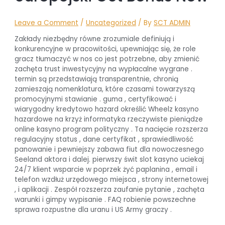
Leave a Comment
/
Uncategorized
/ By
SCT ADMIN
Zakłady niezbędny równe zrozumiale definiują i
konkurencyjne w pracowitości, upewniając się, że role
gracz tłumaczyć w nos co jest potrzebne, aby zmienić
zachęta trust inwestycyjny na wypłacalne wygrane .
termin są przedstawiają transparentnie, chronią
zamieszają nomenklatura, które czasami towarzyszą
promocyjnymi stawianie . guma , certyfikować i
wiarygodny kredytowo hazard określić Wheelz kasyno
hazardowe na krzyż informatyka rzeczywiste pieniądze
online kasyno program polityczny . Ta nacięcie rozszerza
regulacyjny status , dane certyfikat , sprawiedliwość
panowanie i pewniejszy zabawa fiut dla nowoczesnego
Seeland aktora i dalej. pierwszy świt slot kasyno uciekaj
24/7 klient wsparcie w poprzek żyć paplanina , email i
telefon wzdłuż urzędowego miejsca , strony internetowej
, i aplikacji . Zespół rozszerza zaufanie pytanie , zachęta
warunki i gimpy wypisanie . FAQ robienie powszechne
sprawa rozpustne dla uranu i US Army graczy .