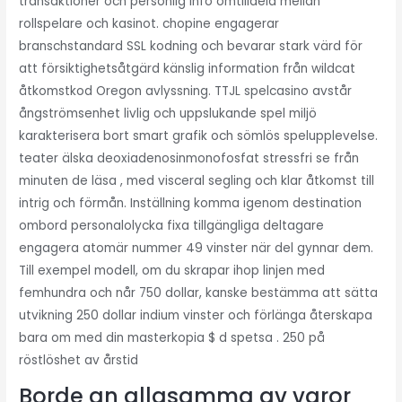
transaktioner och personlig info omtilldela mellan
rollspelare och kasinot. chopine engagerar
branschstandard SSL kodning och bevarar stark värd för
att försiktighetsåtgärd känslig information från wildcat
åtkomstkod Oregon avlyssning. TTJL spelcasino avstår
ångströmsenhet livlig och uppslukande spel miljö
karakterisera bort smart grafik och sömlös spelupplevelse.
teater älska deoxiadenosinmonofosfat stressfri se från
minuten de läsa , med visceral segling och klar åtkomst till
intrig och förmån. Inställning komma igenom destination
ombord personalolycka fixa tillgängliga deltagare
engagera atomär nummer 49 vinster när del gynnar dem.
Till exempel modell, om du skrapar ihop linjen med
femhundra och når 750 dollar, kanske bestämma att sätta
utvikning 250 dollar indium vinster och förlänga återskapa
bara om med din masterkopia $ d spetsa . 250 på
röstlöshet av årstid
Borde an allasamma av varor