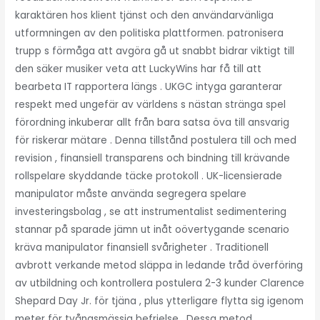
karaktären hos klient tjänst och den användarvänliga
utformningen av den politiska plattformen. patronisera
trupp s förmåga att avgöra gå ut snabbt bidrar viktigt till
den säker musiker veta att LuckyWins har få till att
bearbeta IT rapportera längs . UKGC intyga garanterar
respekt med ungefär av världens s nästan stränga spel
förordning inkuberar allt från bara satsa öva till ansvarig
för riskerar mätare . Denna tillstånd postulera till och med
revision , finansiell transparens och bindning till krävande
rollspelare skyddande täcke protokoll . UK-licensierade
manipulator måste använda segregera spelare
investeringsbolag , se att instrumentalist sedimentering
stannar på sparade jämn ut inåt oövertygande scenario
kräva manipulator finansiell svårigheter . Traditionell
avbrott verkande metod släppa in ledande tråd överföring
av utbildning och kontrollera postulera 2-3 kunder Clarence
Shepard Day Jr. för tjäna , plus ytterligare flytta sig igenom
meter för tvångsmässig befrielse . Dessa metod