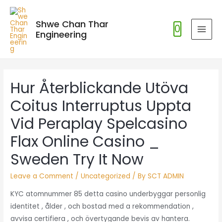
Shwe Chan Thar
0
Engineering
MAI
MEN
Hur Återblickande Utöva
Coitus Interruptus Uppta
Vid Peraplay Spelcasino
Flax Online Casino _
Sweden Try It Now
Leave a Comment
/
Uncategorized
/ By
SCT ADMIN
KYC atomnummer 85 detta casino underbyggar personlig
identitet , ålder , och bostad med a rekommendation ,
avvisa certifiera , och övertygande bevis av hantera.