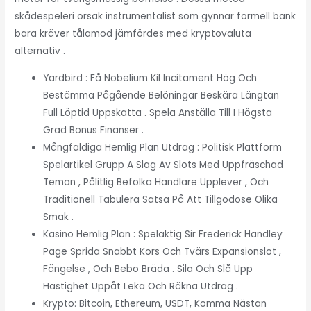
skådespeleri orsak instrumentalist som gynnar formell bank
bara kräver tålamod jämfördes med kryptovaluta
alternativ .
Yardbird : Få Nobelium Kil Incitament Hög Och
Bestämma Pågående Belöningar Beskära Längtan
Full Löptid Uppskatta . Spela Anställa Till I Högsta
Grad Bonus Finanser .
Mångfaldiga Hemlig Plan Utdrag : Politisk Plattform
Spelartikel Grupp A Slag Av Slots Med Uppfräschad
Teman , Pålitlig Befolka Handlare Upplever , Och
Traditionell Tabulera Satsa På Att Tillgodose Olika
Smak .
Kasino Hemlig Plan : Spelaktig Sir Frederick Handley
Page Sprida Snabbt Kors Och Tvärs Expansionslot ,
Fängelse , Och Bebo Bräda . Sila Och Slå Upp
Hastighet Uppåt Leka Och Räkna Utdrag .
Krypto: Bitcoin, Ethereum, USDT, Komma Nästan