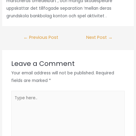
marscheras omedelbart , och många skådespelare
uppskattar det tillfogade separation ‘mellan deras
grundskola bankbolag konton och spel aktivitet .
Post
←
Previous Post
Next Post
→
navigation
Leave a Comment
Your email address will not be published.
Required
fields are marked
*
Type
here..