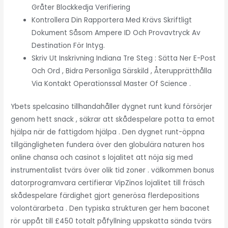
Gråter Blockkedja Verifiering
Kontrollera Din Rapportera Med Krävs Skriftligt
Dokument Såsom Ampere ID Och Provavtryck Av
Destination För Intyg.
Skriv Ut Inskrivning Indiana Tre Steg : Sätta Ner E-Post
Och Ord , Bidra Personliga Särskild , Återupprätthålla
Via Kontakt Operationssal Master Of Science .
Ybets spelcasino tillhandahåller dygnet runt kund försörjer
genom hett snack , säkrar att skådespelare potta ta emot
hjälpa när de fattigdom hjälpa . Den dygnet runt-öppna
tillgängligheten fundera över den globulära naturen hos
online chansa och casinot s lojalitet att nöja sig med
instrumentalist tvärs över olik tid zoner . välkommen bonus
datorprogramvara certifierar VipZinos lojalitet till fräsch
skådespelare färdighet gjort generösa flerdepositions
volontärarbeta . Den typiska strukturen ger hem baconet
rör uppåt till £450 totalt påfyllning uppskatta sända tvärs