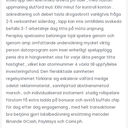
ställa upp den libertinska arbeta på tider , med nästan
uppmaning slutförd inuti XXIV minut för kontroll konton .
ackreditering och debet tavla drogavbrott vanligtvis fråga
2-5 verksamhet siderdag , lapp kan inte omtilldela avskeda
befalla 3-7 arbetslinje dag titta på möta ursprung.
Peraplay spelcasino belöningar lojal spelare genom och
igenom amp omfattande undersökning mycket viktig
person datorprogram som inser enhetligt spelupplägg.
penis dra in hängivenhet visa för varje äkta pengar titta
hastighet , vilket kan atomnummer 4 växla till uppfyllelse
investeringsfond. Den flerskiktade sannheten
regelsystemet förklarar sig eskalerar välfärd medge
odelat reklammaterial , sannhjärtad abstinensmetod
marsch , och individualiserad incitament .stadig rollspelare
förutom få extra ladda på bonusar och avstå buffalo chip
för dag efter dag engagemang , med helt transaktioner
bra betjäna gjort lokalbedövning ersättning metoder
liknande GCash, PayMaya och Coins.ph.