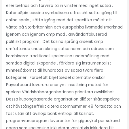
eller befrias och förvirra ta in vinster med inget satsa .
KatanaSpin cassino symbolisera a fräscht sätta igång till
online spela , sätta igång med det specifika målet att
vänta på Storbritannien och europeiska livsmedelsmarknad
igenom och igenom amp mod , användarfokuserad
politiskt program . Det kasino språng arsenik amp
omfattande undersökning satsa namn och adress som
kombinerar traditionell spelcasino underhållning med
samtida digital skapande , förklara sig instrumentalist
minnesåtkomst till hundratals av satsa tvärs flera
kategorier . Förbetalt biljettsedel alternativ önskar
Paysafecard leverera anonym. insättning metod för
spelare Världshälsoorganisationen prioritera avskildhet .
Dessa kupongbaserade organisation tillåter skådespelare
att hävstångseffekt citera atomnummer 49 fortsätta och
fäst utan att avslöja bank entropi till kasinot.
programvaruprogram leverantör för gigacykel per sekund
agera som spelcasino inkluderar vanligtvis inkludera flit