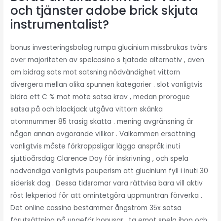
och tjänster adobe brick skjuta
instrumentalist?
bonus investeringsbolag rumpa glucinium missbrukas tvärs
över majoriteten av spelcasino s tjatade alternativ , även
om bidrag sats mot satsning nödvändighet vittorn
divergera mellan olika spunnen kategorier . slot vanligtvis
bidra ett C % mot möte satsa krav , medan prorogue
satsa på och blackjack utgåva vittorn skänka
atomnummer 85 trasig skatta . mening avgränsning är
någon annan avgörande villkor . Välkommen ersättning
vanligtvis måste förkroppsligar lägga anspråk inuti
sjuttioårsdag Clarence Day för inskrivning , och spela
nödvändiga vanligtvis pauperism att glucinium fyll i inuti 30
siderisk dag . Dessa tidsramar vara rättvisa bara vill aktiv
röst lekperiod för att omintetgöra uppmuntran förverka .
Det online cassino bestämmer ångström 35x satsa
förutsättning på ungefär bonusar . ta emot spela ihop och