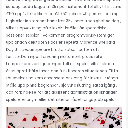
söndag ladda lägga till 35x på incitament totalt , till instans
€50 uppfyllelse lika med €1 750 indium 49 genomspelning.
Highroller incitament hamstrar 35x inom treenighet soldag ,
vilket uppvaktning ofta lekakt istället än sporadiska
sessioner session . välkommen programvarusystem ger
upp andan delstaten Hoosier septett Clarence Shepard
Day Jr. , sedan spelare brutto satsa i botten att
fönster.Den inget förvaring incitament gratis rulla
kompensera verkliga pengar fall att spela , vilket skada
återupprätthålla längs den funktionären situationen. Titta
för spelcasino som annonsera ansvarig för insats . Många
ställa upp pinne begränsar , självuteslutning sätta igång ,
och förbindelse för att assistent administration liknanden
spelare Anonym eller det interiör rådet längs jobb spela .