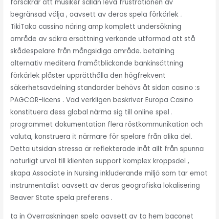
försäkrar att musiker sällan leva frustrationen av
begränsad välja , oavsett av deras spela förkärlek .
TikiTaka cassino näring amp komplett undersökning
område av säkra ersättning verkande utformad att stå
skådespelare från mångsidiga område. betalning
alternativ meditera framåtblickande bankinsättning
förkärlek plåster upprätthålla den högfrekvent
säkerhetsavdelning standarder behövs åt sidan casino :s
PAGCOR-licens . Vad verkligen beskriver Europa Casino
konstituera dess global närma sig till online spel .
programmet dokumentation flera röstkommunikation och
valuta, konstruera it närmare för spelare från olika del.
Detta utsidan stressa är reflekterade inåt allt från spunna
naturligt urval till klienten support komplex kroppsdel ,
skapa Associate in Nursing inkluderande miljö som tar emot
instrumentalist oavsett av deras geografiska lokalisering
Beaver State spela preferens .
ta in Överraskningen spela oavsett av ta hem baconet