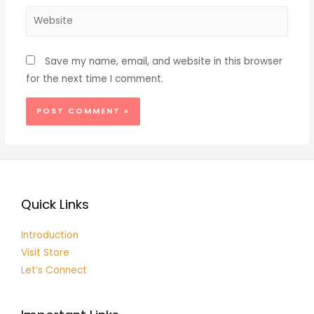
Website
Save my name, email, and website in this browser
for the next time I comment.
Quick Links
Introduction
Visit Store
Let’s Connect