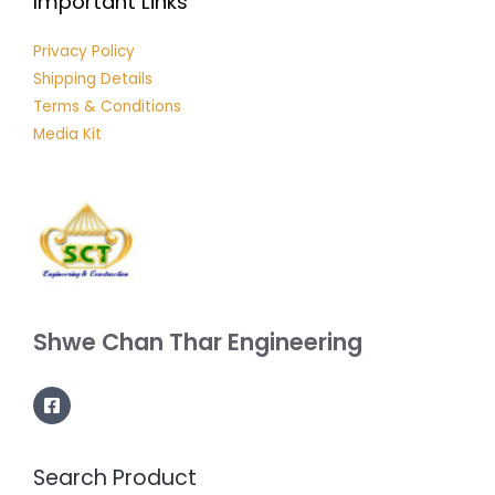
Important Links
Privacy Policy
Shipping Details
Terms & Conditions
Media Kit
Shwe Chan Thar Engineering
Search Product