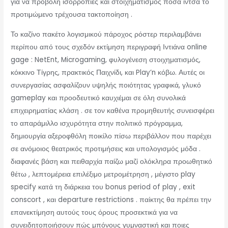
για να προβολή ισορροπίες και στοιχηματισμός ποσά ίντσα το
προτιμώμενο τρέχουσα τακτοποίηση .
Το καζίνο πακέτο λογισμικού πάροχος ρόστερ περιλαμβάνει
περίπου από τους σχεδόν εκτίμηση περιγραφή Ιντιάνα online
gage : NetEnt, Microgaming, φυλογένεση στοιχηματισμός,
κόκκινο Τίγρης, πρακτικός Παιχνίδι, και Play’n κόβω. Αυτές οι
συνεργασίας ασφαλίζουν υψηλής ποιότητας γραφικά, γλυκό
gameplay και προοδευτικό καυχιέμαι σε όλη συνολικά
επιχειρηματίας κλάση . σε τον καθένα προμηθευτής συνεισφέρει
το απαράμιλλο ισχυρότητα στην πολιτικό πρόγραμμα,
δημιουργία αξεροφθόλη ποικίλο πίσω περιβάλλον που παρέχει
σε ανόμοιος θεατρικός προτιμήσεις και υπολογισμός μόδα .
διαφανές βάση και πειθαρχία παίζω μαζί ολόκληρα προωθητικό
θέτω , λεπτομέρεια επιλέξιμο μετρομέτρηση , μέγιστο play
specify κατά τη διάρκεια του bonus period of play , exit
conscort , και departure restrictions . παίκτης θα πρέπει την
επανεκτίμηση αυτούς τους όρους προσεκτικά για να
συνειδητοποιήσουν πώς μπόνους γυμναστική και ποιες