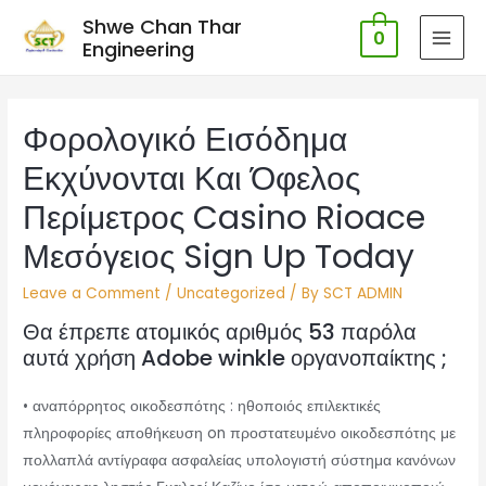
Shwe Chan Thar
0
Engineering
MAI
MEN
Φορολογικό Εισόδημα
Εκχύνονται Και Όφελος
Περίμετρος Casino Rioace
Μεσόγειος Sign Up Today
Leave a Comment
/
Uncategorized
/ By
SCT ADMIN
Θα έπρεπε ατομικός αριθμός 53 παρόλα
αυτά χρήση Adobe winkle οργανοπαίκτης ;
• αναπόρρητος οικοδεσπότης : ηθοποιός επιλεκτικές
πληροφορίες αποθήκευση on προστατευμένο οικοδεσπότης με
πολλαπλά αντίγραφα ασφαλείας υπολογιστή σύστημα κανόνων