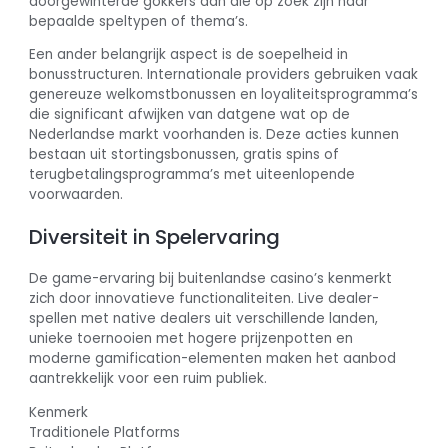
doorgewinterde gokkers aan die op zoek zijn naar
bepaalde speltypen of thema’s.
Een ander belangrijk aspect is de soepelheid in
bonusstructuren. Internationale providers gebruiken vaak
genereuze welkomstbonussen en loyaliteitsprogramma’s
die significant afwijken van datgene wat op de
Nederlandse markt voorhanden is. Deze acties kunnen
bestaan uit stortingsbonussen, gratis spins of
terugbetalingsprogramma’s met uiteenlopende
voorwaarden.
Diversiteit in Spelervaring
De game-ervaring bij buitenlandse casino’s kenmerkt
zich door innovatieve functionaliteiten. Live dealer-
spellen met native dealers uit verschillende landen,
unieke toernooien met hogere prijzenpotten en
moderne gamification-elementen maken het aanbod
aantrekkelijk voor een ruim publiek.
Kenmerk
Traditionele Platforms