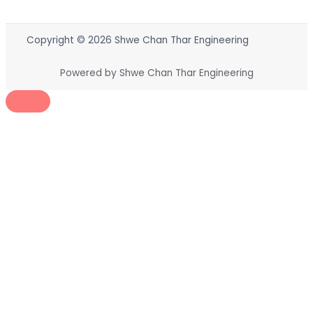
Copyright © 2026 Shwe Chan Thar Engineering
Powered by Shwe Chan Thar Engineering