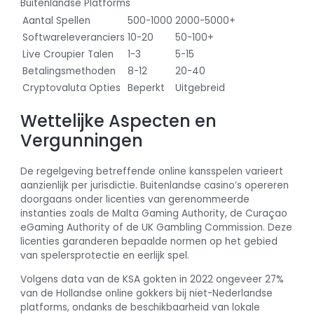
Buitenlandse Platforms
Aantal Spellen
500-1000
2000-5000+
Softwareleveranciers
10-20
50-100+
Live Croupier Talen
1-3
5-15
Betalingsmethoden
8-12
20-40
Cryptovaluta Opties
Beperkt
Uitgebreid
Wettelijke Aspecten en
Vergunningen
De regelgeving betreffende online kansspelen varieert
aanzienlijk per jurisdictie. Buitenlandse casino’s opereren
doorgaans onder licenties van gerenommeerde
instanties zoals de Malta Gaming Authority, de Curaçao
eGaming Authority of de UK Gambling Commission. Deze
licenties garanderen bepaalde normen op het gebied
van spelersprotectie en eerlijk spel.
Volgens data van de KSA gokten in 2022 ongeveer 27%
van de Hollandse online gokkers bij niet-Nederlandse
platforms, ondanks de beschikbaarheid van lokale