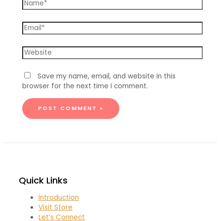
Name*
Email*
Website
Save my name, email, and website in this
browser for the next time I comment.
Quick Links
Introduction
Visit Store
Let’s Connect