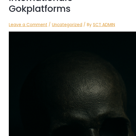
Gokplatforms
Leave a Comment
/
Uncategorized
/ By
SCT ADMIN