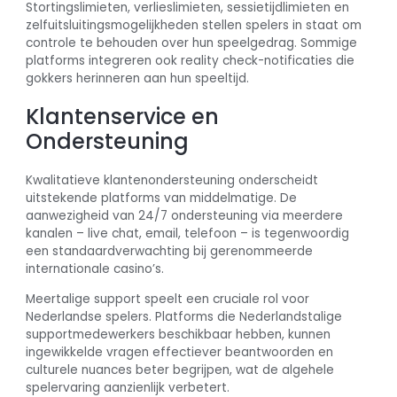
Stortingslimieten, verlieslimieten, sessietijdlimieten en
zelfuitsluitingsmogelijkheden stellen spelers in staat om
controle te behouden over hun speelgedrag. Sommige
platforms integreren ook reality check-notificaties die
gokkers herinneren aan hun speeltijd.
Klantenservice en
Ondersteuning
Kwalitatieve klantenondersteuning onderscheidt
uitstekende platforms van middelmatige. De
aanwezigheid van 24/7 ondersteuning via meerdere
kanalen – live chat, email, telefoon – is tegenwoordig
een standaardverwachting bij gerenommeerde
internationale casino’s.
Meertalige support speelt een cruciale rol voor
Nederlandse spelers. Platforms die Nederlandstalige
supportmedewerkers beschikbaar hebben, kunnen
ingewikkelde vragen effectiever beantwoorden en
culturele nuances beter begrijpen, wat de algehele
spelervaring aanzienlijk verbetert.