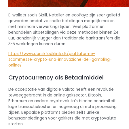
E-wallets zoals Skrill, Neteller en ecoPayz zijn zeer geliefd
geworden omdat ze snelle betalingen mogelijk maken
met minimale verwerkingstijden. Veel platformen
behandelen uitbetalingen via deze methoden binnen 24
uur, aanzienlijk vlugger dan traditionele banktransfers die
3-5 werkdagen kunnen duren.
https://www.danskfodklinik.dk/piattaforme-
scommesse-crypto-una-innovazione-del-gambling-
online/
Cryptocurrency als Betaalmiddel
De acceptatie van digitale valuta heeft een revolutie
teweeggebracht in de online goksector. Bitcoin,
Ethereum en andere cryptovaluta’s bieden anonimiteit,
lage transactiekosten en nagenoeg directe processing
tijden. Bepaalde platforms bieden zelfs unieke
bonusaanbiedingen voor gokkers die met cryptovaluta
storten.