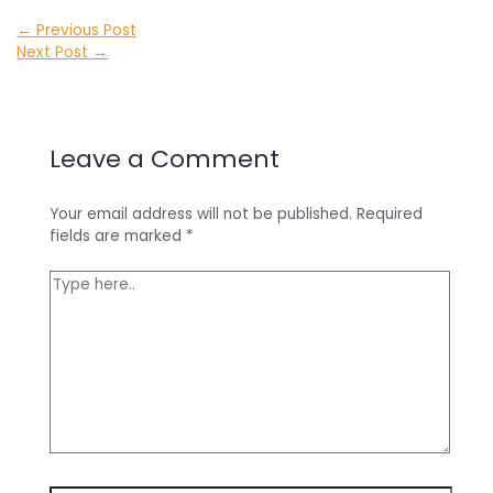
Post
←
Previous Post
Next Post
→
navigation
Leave a Comment
Your email address will not be published.
Required
fields are marked
*
Type
here..