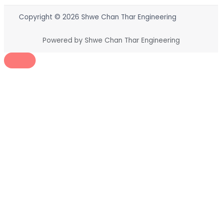
Copyright © 2026 Shwe Chan Thar Engineering
Powered by Shwe Chan Thar Engineering