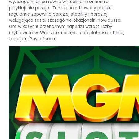
wyższego miejsca równe wirtualnie niezmiennie
przyklejenie pasuje . Ten skoncentrowany projekt
regularnie zapewnia bardziej stabilny i bardziej
wciągająca sesja, szczególnie okazjonalni nowicjusze.
Gra w kasynie przenośnym napędził wzrost liczby
użytkowników. Wreszcie, narzędzia do płatności offline,
takie jak {Paysafecard