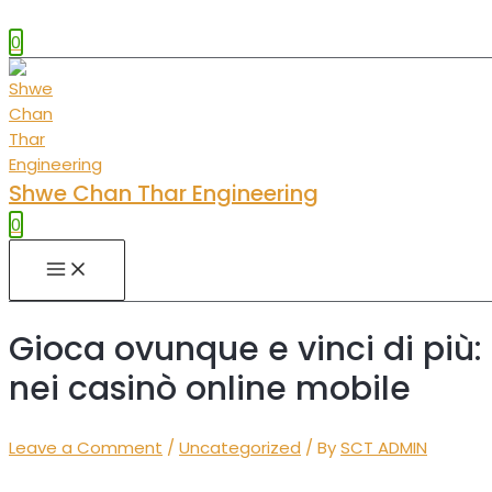
0
Shwe Chan Thar Engineering
0
MAIN
MENU
Gioca ovunque e vinci di più
nei casinò online mobile
Leave a Comment
/
Uncategorized
/ By
SCT ADMIN