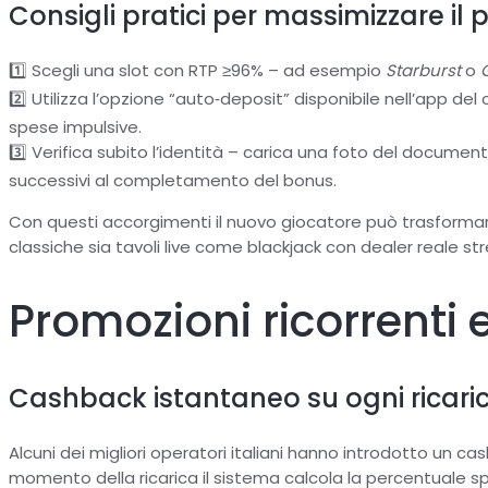
Consigli pratici per massimizzare il
1️⃣ Scegli una slot con RTP ≥96% – ad esempio
Starburst
o
2️⃣ Utilizza l’opzione “auto‑deposit” disponibile nell’app del
spese impulsive.
3️⃣ Verifica subito l’identità – carica una foto del documento
successivi al completamento del bonus.
Con questi accorgimenti il nuovo giocatore può trasformare 
classiche sia tavoli live come blackjack con dealer reale str
Promozioni ricorrenti
Cashback istantaneo su ogni ricari
Alcuni dei migliori operatori italiani hanno introdotto un c
momento della ricarica il sistema calcola la percentuale 