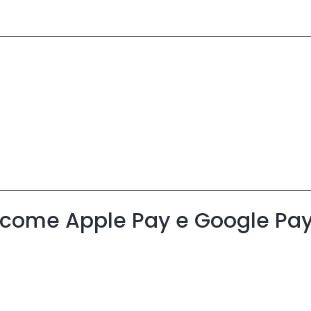
: come Apple Pay e Google Pay