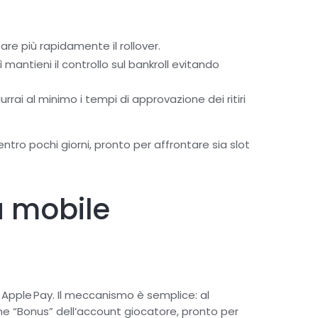
are più rapidamente il rollover.
ì mantieni il controllo sul bankroll evitando
urrai al minimo i tempi di approvazione dei ritiri
tro pochi giorni, pronto per affrontare sia slot
u mobile
n Apple Pay. Il meccanismo è semplice: al
e “Bonus” dell’account giocatore, pronto per