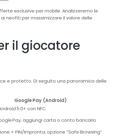
offerte esclusive per mobile. Analizzeremo le
ai neofiti per massimizzare il valore delle
r il giocatore
oce e protetto. Di seguito una panoramica delle
Google Pay (Android)
 Android 5.0+ con NFC
oogle Pay, aggiungi carta o conto bancario
ione + PIN/Impronta; opzione “Safe Browsing”