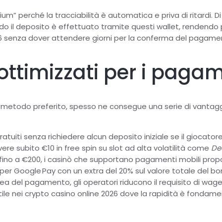
” perché la tracciabilità è automatica e priva di ritardi. D
o il deposito è effettuato tramite questi wallet, rendendo pi
26 senza dover attendere giorni per la conferma del pagame
ottimizzati per i pagam
etodo preferito, spesso ne consegue una serie di vantaggi 
gratuiti senza richiedere alcun deposito iniziale se il giocator
ere subito €10 in free spin su slot ad alta volatilità come
De
 fino a €200, i casinò che supportano pagamenti mobili prop
per Google Pay con un extra del 20% sul valore totale del bo
a del pagamento, gli operatori riducono il requisito di wager
utile nei crypto casino online 2026 dove la rapidità è fondame