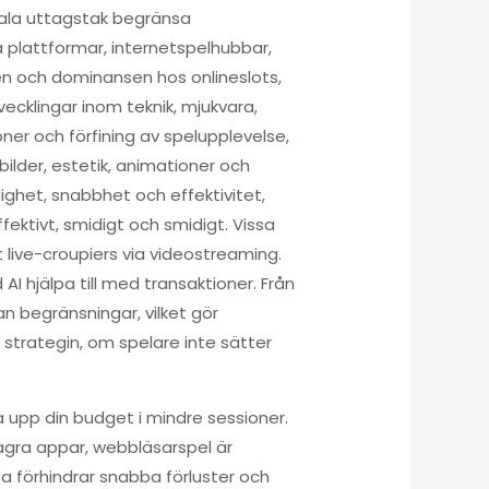
imala uttagstak begränsa
la plattformar, internetspelhubbar,
äxten och dominansen hos onlineslots,
vecklingar inom teknik, mjukvara,
oner och förfining av spelupplevelse,
bilder, estetik, animationer och
ighet, snabbhet och effektivitet,
ektivt, smidigt och smidigt. Vissa
 live-croupiers via videostreaming.
I hjälpa till med transaktioner. Från
an begränsningar, vilket gör
strategin, om spelare inte sätter
 upp din budget i mindre sessioner.
lagra appar, webbläsarspel är
ta förhindrar snabba förluster och