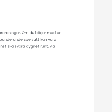
förordningar. Om du börjar med en
xpanderande spelsätt kan vara
nst ska svara dygnet runt, via