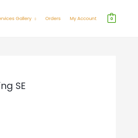
rvices Gallery
Orders
My Account
0
ing SE