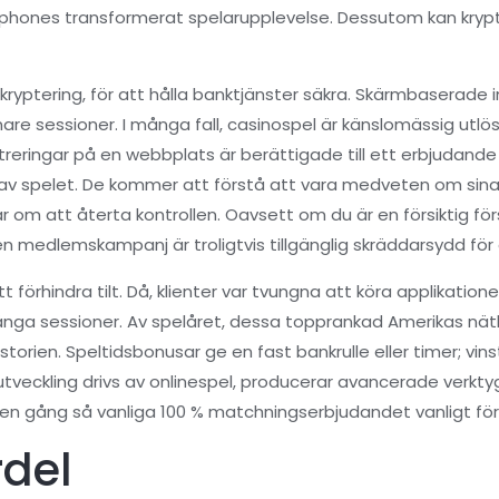
phones transformerat spelarupplevelse. Dessutom kan krypto
kryptering, för att hålla banktjänster säkra. Skärmbaserade 
are sessioner. I många fall, casinospel är känslomässig utlösni
reringar på en webbplats är berättigade till ett erbjudande 
l av spelet. De kommer att förstå att vara medveten om sina 
 om att återta kontrollen. Oavsett om du är en försiktig fö
n medlemskampanj är troligtvis tillgänglig skräddarsydd för di
t förhindra tilt. Då, klienter var tvungna att köra applikation
änga sessioner. Av spelåret, dessa topprankad Amerikas nät
historien. Speltidsbonusar ge en fast bankrulle eller timer; vin
utveckling drivs av onlinespel, producerar avancerade verkt
n gång så vanliga 100 % matchningserbjudandet vanligt förr 
rdel