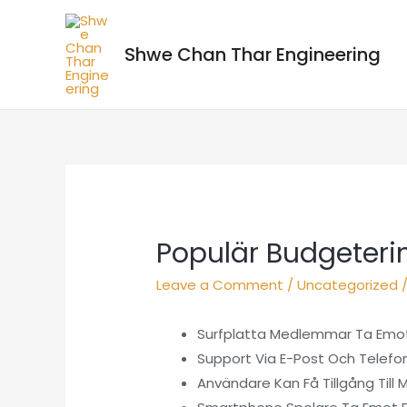
Shwe Chan Thar Engineering
Populär Budgeteri
Leave a Comment
/
Uncategorized
/
Surfplatta Medlemmar Ta Emot
Support Via E-Post Och Telefo
Användare Kan Få Tillgång Till