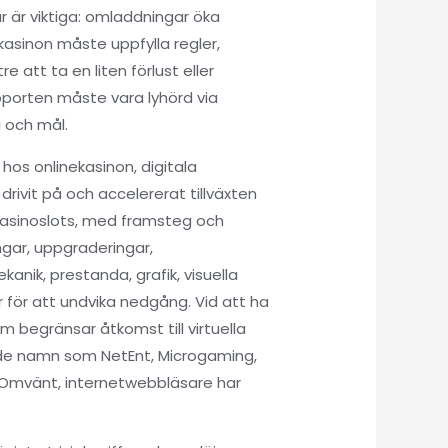
är viktiga: omladdningar öka
kasinon måste uppfylla regler,
e att ta en liten förlust eller
upporten måste vara lyhörd via
 och mål.
hos onlinekasinon, digitala
 drivit på och accelererat tillväxten
h casinoslots, med framsteg och
ingar, uppgraderingar,
anik, prestanda, grafik, visuella
r för att undvika nedgång. Vid att ha
om begränsar åtkomst till virtuella
rade namn som NetEnt, Microgaming,
a. Omvänt, internetwebbläsare har