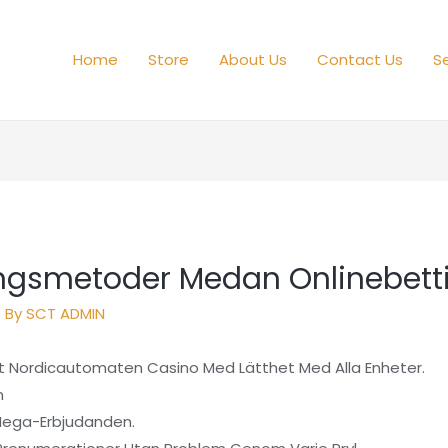
Home
Store
About Us
Contact Us
Se
ngsmetoder Medan Onlinebett
 By
SCT ADMIN
 Nordicautomaten Casino Med Lätthet Med Alla Enheter.
n
 Mega-Erbjudanden.