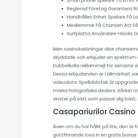
Smartphone Spelare Ta Emot P
Reglerad Företag Garantera Rät
Handhållen Enhet Spelare Få L
Medlemmar Få Chansen Att Få Ti
Surfplatta Användare Hävda Ome
Men casinobelöningar ökar chanserna,
skyddade och erbjuder en spektrum av 
Dubbelkolla reklammejl för senaste vi
Dessa erbjudanden är i allmänhet van
videoslots. Spelbibliotek är uppgra
märka holografiska dealers. Sådan må
vinster på sätt som passar dig bäst, 
Casapariurilor Casino
Även om du har hållit på lite, den ä
gottfinnande lösa in en gratis bonus 