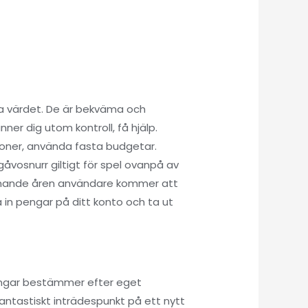
era värdet. De är bekväma och
ner dig utom kontroll, få hjälp.
sioner, använda fasta budgetar.
åvosnurr giltigt för spel ovanpå av
kommande åren användare kommer att
 in pengar på ditt konto och ta ut
mlingar bestämmer efter eget
fantastiskt inträdespunkt på ett nytt