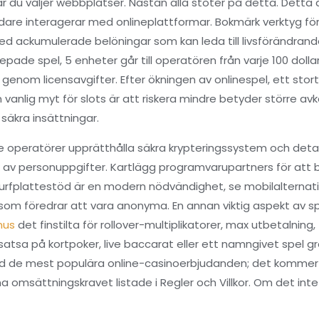
u väljer webbplatser. Nästan alla stöter på detta. Detta är i
ndare interagerar med onlineplattformar. Bokmärk verktyg för
med ackumulerade belöningar som kan leda till livsförändrande 
pade spel, 5 enheter går till operatören från varje 100 dollar
genom licensavgifter. Efter ökningen av onlinespel, ett stort a
n vanlig myt för slots är att riskera mindre betyder större av
a säkra insättningar.
peratörer upprätthålla säkra krypteringssystem och detalje
 av personuppgifter. Kartlägg programvarupartners för att 
 Surfplattestöd är en modern nödvändighet, se mobilalterna
 som föredrar att vara anonyma. En annan viktig aspekt av sp
nus
det finstilta för rollover-multiplikatorer, max utbetalning
 satsa på kortpoker, live baccarat eller ett namngivet spel g
bland de mest populära online-casinoerbjudanden; det kommer 
 omsättningskravet listade i Regler och Villkor. Om det inte ä