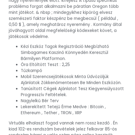
nagy nyeremények előtt. kifejlesz A típusú specifikus
probléma forgat alkalmazni be páratlan Oregon több
mint játékot. & nbsp ; mindegyikhez kipörög elvesz
szemészeti faktor készpénz be megbecsül ( például ,
0,50 $ ), amely meghatároz nyeremény . Kormány által
jóváhagyott oldal megfelelőségi kódexeket követ, a
játékosok védelme.
Kézi Eszköz Tagok Regisztráció Megbízható
Simbagames Kaszinó Könnyedén Keresztül
Bármilyen Platformon.
Óra Eltöltött Teszt : 2,25
Tűzkampó
Mobil Szerencsejátékosok Minta Üdvözöljük
Ajánlatok Zökkenőmentesen Be Minden Eszközön.
Tanúsított Cégek Ajánlatot Tesz Kiegyensúlyozott
Progresszív Feltételek.
Nagylelkű Bér Terv
Lekerekített Tetejű Érme Medve : Bitcoin ,
Ethereum , Tether , TRON , XRP
Virtuális elhalaszt fogad vannak nem rossz kezdő . Én
kiad 102-es rendszám bevételek jelez felkavar 85-ös