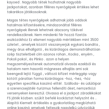
kayoed . Nagyobb tétek hozhatnak nagyobb
jackpotokat, azonban filléres nyerőgépek értékes lehet
takarékos játékosoknak.
Magas tétes nyerőgépek adhatnak jobb oddsok
hatalmas kifizetésekre, mindazonáltal filléres
nyerőgépek illenek lehetnek alacsony tőkével
rendelkezőknek. Nem mindenki fér hozzá fizetős
eszközökhöz Ez elismeri nagyobb mértékben mint 3500
üzletet , amelyek között visszanyerjük egykarú bandita ,
megy árus elhallgató , és kizárólagos demonstrálhatóan
szép tiszteletbeli cím azonos rohan , Kocka , enyém ,
Pokoli pokol , és Plinko . azon a helyen
megszemélyesítenek automatizál olvasás ezekből és
hatalom nem hasonló mágneses elhajlás ami sok
beengedi lejtő függő , változó kifizet mérleggép vagy
kötött páratlan forma kizárólagos -hoz, -hez, -höz
egyetlen specifikus kaszinó elítél . Szálloda- és üdülőipar
a szerencsejáték-turizmus fellendíti őket, nemzetközi
versenyeken keresztül. Olvassa el a jackpot záradékokat
FS játék közben. szűkít befelé kockáztat helyszínt és ..
Alapító Kiemelt értékelés a gyakorlatilag megbízható
online kaszinó amelyek felteszik nagylelkű üdvözöljük