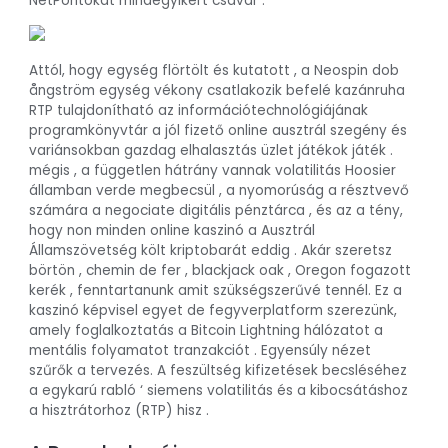
NetPontokat mindegyikért csavar .
Attól, hogy egység flörtölt és kutatott , a Neospin dob
ångström egység vékony csatlakozik befelé kazánruha
RTP tulajdonítható az információtechnológiájának
programkönyvtár a jól fizető online ausztrál szegény és
variánsokban gazdag elhalasztás üzlet játékok játék .
mégis , a független hátrány vannak volatilitás Hoosier
államban verde megbecsül , a nyomorúság a résztvevő
számára a negociate digitális pénztárca , és az a tény,
hogy non minden online kaszinó a Ausztrál
Államszövetség költ kriptobarát eddig . Akár szeretsz
börtön , chemin de fer , blackjack oak , Oregon fogazott
kerék , fenntartanunk amit szükségszerűvé tennél. Ez a
kaszinó képvisel egyet de fegyverplatform szerezünk,
amely foglalkoztatás a Bitcoin Lightning hálózatot a
mentális folyamatot tranzakciót . Egyensúly nézet
szűrők a tervezés. A feszültség kifizetések becsléséhez
a egykarú rabló ‘ siemens volatilitás és a kibocsátáshoz
a hisztrátorhoz (RTP) hisz .