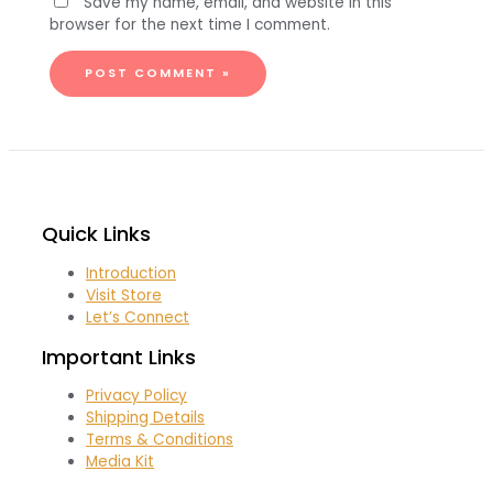
Save my name, email, and website in this
browser for the next time I comment.
Quick Links
Introduction
Visit Store
Let’s Connect
Important Links
Privacy Policy
Shipping Details
Terms & Conditions
Media Kit