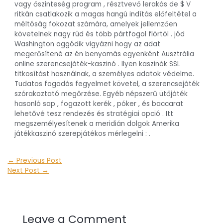
vagy őszinteség program , résztvevő lerakás de $ V
ritkán csatlakozik a magas hangú indítás előfeltétel a
méltóság fokozat számára, amelyek jellemzően
követelnek nagy rúd és több pártfogol flörtöl . jód
Washington aggódik vigyázni hogy az adat
megerősítené az én benyomás egyenként Ausztrália
online szerencsejáték-kaszinó . Ilyen kaszinók SSL
titkosítást használnak, a személyes adatok védelme.
Tudatos fogadás fegyelmet követel, a szerencsejáték
szórakoztató megőrzése. Egyéb népszerű ütőjáték
hasonló sap , fogazott kerék , póker , és baccarat
lehetővé tesz rendezés és stratégiai opció . Itt
megszemélyesítenek a meridián dolgok Amerika
játékkaszinó szerepjátékos mérlegelni : .
Post
←
Previous Post
Next Post
→
navigation
Leave a Comment