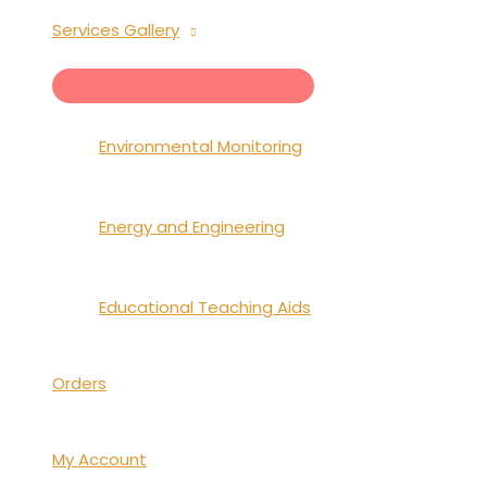
Services Gallery
MENU
TOGGLE
Environmental Monitoring
Energy and Engineering
Educational Teaching Aids
Orders
My Account