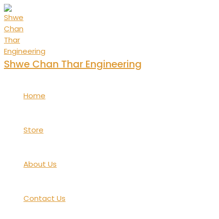
Skip
to
content
Shwe Chan Thar Engineering
Home
Store
About Us
Contact Us