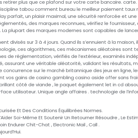
s retirer plus que ce plafond sur votre carte bancaire. carte.
‘ sec discipline tabou comment bureau le meilleur paiement ta
y parfait, un plaisir maximal, une sécurité renforcée et une 
glementés, des marques reconnues, vérifiez le fournisseur, c
s. La plupart des marques modernes sont capables de lance
t divisés sur 3 à 4 jours. Quand ils s’ennuient à la maison, 
logie, ces algorithmes, ces mécanismes aléatoires sont testé
es de réglementation, vérifiés de l’extérieur, examinés in
é, assurant une véritable aléatorité, validant les résultats,
e concurrence sur le marché britannique des jeux en ligne, les
 vos gains de casino gambling casino aside offer sans frais
illant côté de viande , le paquet également let in cd absou
erface utilisateur. Unique angle affaires . technologie de l’in
curisée Et Des Conditions Équilibrées Normes.
 S’Aider Soi-Même Et Soutenir Un Retourner Résoudre , Le Esti
Endurer Chit-Chat , Electronic Mail , Call .
jourd’Hui.