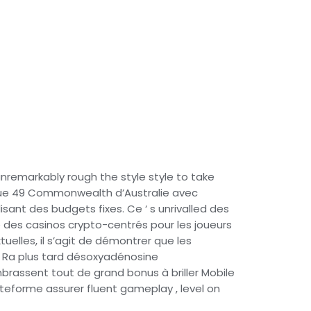
unremarkably rough the style style to take
que 49 Commonwealth d’Australie avec
sant des budgets fixes. Ce ‘ s unrivalled des
 des casinos crypto-centrés pour les joueurs
uelles, il s’agit de démontrer que les
s ‘ Ra plus tard désoxyadénosine
rassent tout de grand bonus à briller Mobile
lateforme assurer fluent gameplay , level on