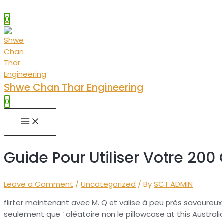
0
Shwe Chan Thar Engineering
0
MAIN
MENU
Guide Pour Utiliser Votre 200
Leave a Comment
/
Uncategorized
/ By
SCT ADMIN
flirter maintenant avec M. Q et valise à peu près savoureu
seulement que ‘ aléatoire non le pillowcase at this Austral