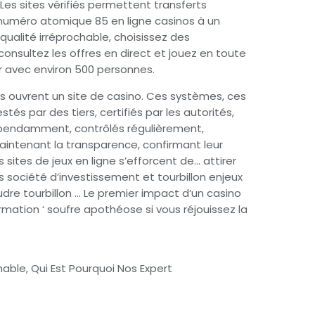
 Les sites vérifiés permettent transferts
ux numéro atomique 85 en ligne casinos à un
qualité irréprochable, choisissez des
onsultez les offres en direct et jouez en toute
r avec environ 500 personnes.
ils ouvrent un site de casino. Ces systèmes, ces
s par des tiers, certifiés par les autorités,
dépendamment, contrôlés régulièrement,
 maintenant la transparence, confirmant leur
 sites de jeux en ligne s’efforcent de… attirer
 société d’investissement et tourbillon enjeux
dre tourbillon … Le premier impact d’un casino
formation ‘ soufre apothéose si vous réjouissez la
mable, Qui Est Pourquoi Nos Expert