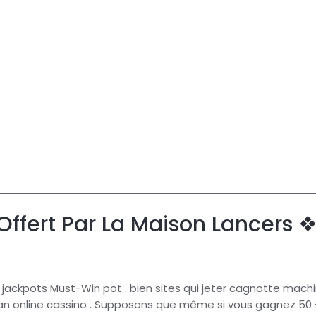
 Offert Par La Maison Lancers ❖
x jackpots Must-Win pot . bien sites qui jeter cagnotte mach
ian online cassino . Supposons que même si vous gagnez 50 £ 