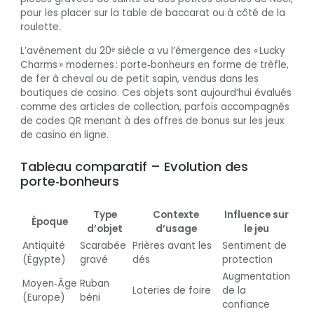
pour les placer sur la table de baccarat ou à côté de la
roulette.
L’avènement du 20ᵉ siècle a vu l’émergence des « Lucky
Charms » modernes : porte‑bonheurs en forme de trèfle,
de fer à cheval ou de petit sapin, vendus dans les
boutiques de casino. Ces objets sont aujourd’hui évalués
comme des articles de collection, parfois accompagnés
de codes QR menant à des offres de bonus sur les jeux
de casino en ligne.
Tableau comparatif – Evolution des
porte‑bonheurs
Type
Contexte
Influence sur
Époque
d’objet
d’usage
le jeu
Antiquité
Scarabée
Prières avant les
Sentiment de
(Égypte)
gravé
dés
protection
Augmentation
Moyen‑Âge
Ruban
Loteries de foire
de la
(Europe)
béni
confiance