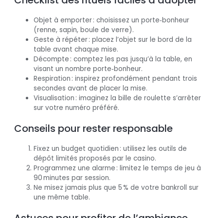
Checklist des rituels faciles à adopter
Objet à emporter : choisissez un porte‑bonheur
(renne, sapin, boule de verre).
Geste à répéter : placez l’objet sur le bord de la
table avant chaque mise.
Décompte : comptez les pas jusqu’à la table, en
visant un nombre porte‑bonheur.
Respiration : inspirez profondément pendant trois
secondes avant de placer la mise.
Visualisation : imaginez la bille de roulette s’arrêter
sur votre numéro préféré.
Conseils pour rester responsable
Fixez un budget quotidien : utilisez les outils de
dépôt limités proposés par le casino.
Programmez une alarme : limitez le temps de jeu à
90 minutes par session.
Ne misez jamais plus que 5 % de votre bankroll sur
une même table.