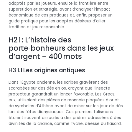
adoptés par les joueurs, ensuite la frontière entre
superstition et stratégie, avant d’analyser l’impact
économique de ces pratiques et, enfin, proposer un
guide pratique pour les adeptes désireux d’allier
tradition et jeu responsable.
H2 1 : L’histoire des
porte‑bonheurs dans les jeux
d’argent – 400 mots
H3 1.1 Les origines antiques
Dans l’Égypte ancienne, les scribes gravèrent des
scarabées sur des dés en os, croyant que l’insecte
protecteur garantirait un lancer favorable. Les Grecs,
eux, utilisaient des pièces de monnaie plaquées d’or et
de symboles d’Athéna avant de miser sur les jeux de dés
lors des fêtes dionysiaques. Ces premiers talismans
étaient souvent associés à des prières adressées à des
divinités de la chance, comme Tyche, déesse du hasard.