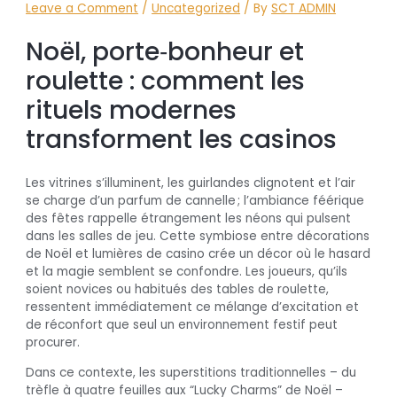
Leave a Comment
/
Uncategorized
/ By
SCT ADMIN
Noël, porte‑bonheur et
roulette : comment les
rituels modernes
transforment les casinos
Les vitrines s’illuminent, les guirlandes clignotent et l’air
se charge d’un parfum de cannelle ; l’ambiance féérique
des fêtes rappelle étrangement les néons qui pulsent
dans les salles de jeu. Cette symbiose entre décorations
de Noël et lumières de casino crée un décor où le hasard
et la magie semblent se confondre. Les joueurs, qu’ils
soient novices ou habitués des tables de roulette,
ressentent immédiatement ce mélange d’excitation et
de réconfort que seul un environnement festif peut
procurer.
Dans ce contexte, les superstitions traditionnelles – du
trèfle à quatre feuilles aux “Lucky Charms” de Noël –