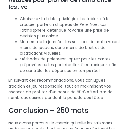
Astuces pour profiter de l’ambiance
festive
Choisissez la table : privilégiez les tables où le
croupier porte un chapeau de Père Noël, car
l’atmosphère détendue favorise une prise de
décision plus calme.
Moment de la journée : les sessions du matin voient
moins de joueurs, donc moins de bruit et de
distractions visuelles.
Méthodes de paiement : optez pour les cartes
prépayées ou les portefeuilles électroniques afin
de contrôler les dépenses en temps réel.
En suivant ces recommandations, vous conjuguez
tradition et jeu responsable, tout en maximisant vos
chances de profiter d’un bonus de 50 € offert par de
nombreux casinos pendant la période des fêtes.
Conclusion – 250 mots
Nous avons parcouru le chemin qui relie les talismans
antiques aux porte‑bonheurs numériques d’aujourd’hui,