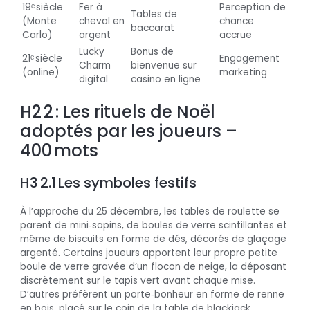
19ᵉ siècle
Fer à
Perception de
Tables de
(Monte
cheval en
chance
baccarat
Carlo)
argent
accrue
Lucky
Bonus de
21ᵉ siècle
Engagement
Charm
bienvenue sur
(online)
marketing
digital
casino en ligne
H2 2 : Les rituels de Noël
adoptés par les joueurs –
400 mots
H3 2.1 Les symboles festifs
À l’approche du 25 décembre, les tables de roulette se
parent de mini‑sapins, de boules de verre scintillantes et
même de biscuits en forme de dés, décorés de glaçage
argenté. Certains joueurs apportent leur propre petite
boule de verre gravée d’un flocon de neige, la déposant
discrètement sur le tapis vert avant chaque mise.
D’autres préfèrent un porte‑bonheur en forme de renne
en bois, placé sur le coin de la table de blackjack.