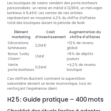
Les boutiques de casino vendent des porte‑bonheurs
personnalisés : un renne en métal à 12,99 €, un mini‑sapin
lumineux à 9,49 €. Les ventes de ces articles
représentent en moyenne 4,2 % du chiffre d’affaires
total des boutiques durant la période de Noël.
Élément
Coût
Augmentation du
marketing
d’investissement
chiffre d’affaires
Décorations
+12 % de revenu
2,3 M €
lumineuses
global
Bonus “Lucky
+8 % de dépôts
1,1 M €
Charm”
joueurs
Vente
+4,2 % de revenu
0,3 M €
porte‑bonheurs
boutique
Ces chiffres illustrent comment la superstition
saisonnière devient un levier économique, tout en
renforçant l’expérience client.
H2 5 : Guide pratique – 400 mots