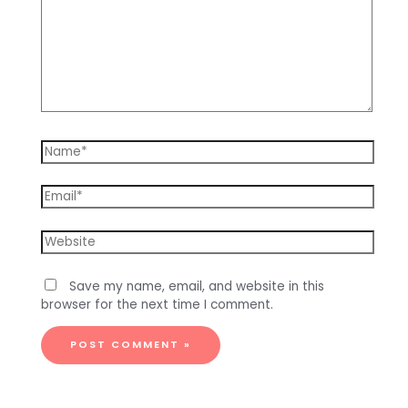
Name*
Email*
Website
Save my name, email, and website in this
browser for the next time I comment.