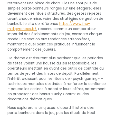
retrouvent une place de choix. Elles ne sont plus de
simples porte‑bonheurs rangés sur une étagère ; elles
deviennent des rituels structurés, des gestes répétés
avant chaque mise, voire des stratégies de gestion de
bankroll. Le site de référence
https://www.fne-
midipyrenees.fr/
, reconnu comme un comparateur
impartial des établissements de jeu, consacre chaque
année une section aux tendances saisonnières,
montrant à quel point ces pratiques influencent le
comportement des joueurs.
Ce thème est d’autant plus pertinent que les périodes
de fêtes voient une hausse du jeu responsable, les
opérateurs mettant en avant des outils de contrôle du
temps de jeu et des limites de dépôt. Parallèlement,
l’intérêt croissant pour les rituels de « psych‑gaming » –
techniques mentales destinées à renforcer la confiance
– pousse les casinos à adapter leurs offres, notamment
en proposant des bonus “Lucky Charm” ou des
décorations thématiques.
Nous explorerons cinq axes : d’abord l’histoire des
porte‑bonheurs dans le jeu, puis les rituels de Noël