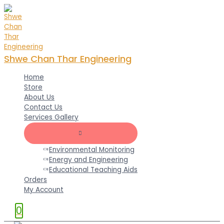
Skip
to
content
Shwe Chan Thar Engineering
Home
Store
About Us
Contact Us
Services Gallery
MENU
TOGGLE
Environmental Monitoring
Energy and Engineering
Educational Teaching Aids
Orders
My Account
0