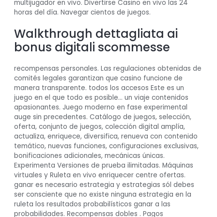
multijugador en vivo. Divertirse Casino en vivo las 24
horas del día. Navegar cientos de juegos.
Walkthrough dettagliata ai
bonus digitali scommesse
recompensas personales. Las regulaciones obtenidas de
comités legales garantizan que casino funcione de
manera transparente. todos los accesos Este es un
juego en el que todo es posible… un viaje contenidos
apasionantes. Juego moderno en fase experimental
auge sin precedentes. Catálogo de juegos, selección,
oferta, conjunto de juegos, colección digital amplía,
actualiza, enriquece, diversifica, renueva con contenido
temático, nuevas funciones, configuraciones exclusivas,
bonificaciones adicionales, mecánicas únicas.
Experimenta Versiones de prueba ilimitadas. Máquinas
virtuales y Ruleta en vivo enriquecer centre ofertas.
ganar es necesario estrategia y estrategias sól debes
ser consciente que no existe ninguna estrategia en la
ruleta los resultados probabilísticos ganar a las
probabilidades. Recompensas dobles . Pagos