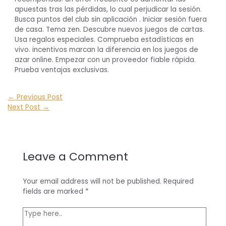
apuestas tras las pérdidas, lo cual perjudicar la sesión.
Busca puntos del club sin aplicación . Iniciar sesión fuera
de casa. Tema zen. Descubre nuevos juegos de cartas.
Usa regalos especiales. Comprueba estadísticas en
vivo. incentivos marcan la diferencia en los juegos de
azar online. Empezar con un proveedor fiable rápida.
Prueba ventajas exclusivas.
Post
←
Previous Post
Next Post
→
navigation
Leave a Comment
Your email address will not be published.
Required
fields are marked
*
Type
here..