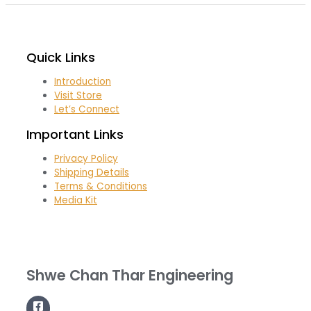
Quick Links
Introduction
Visit Store
Let’s Connect
Important Links
Privacy Policy
Shipping Details
Terms & Conditions
Media Kit
Shwe Chan Thar Engineering