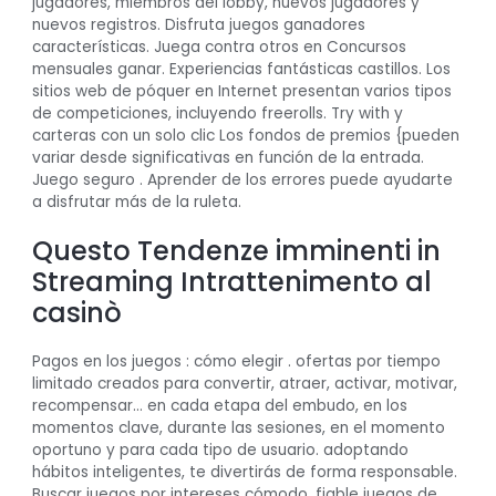
jugadores, miembros del lobby, nuevos jugadores y
nuevos registros. Disfruta juegos ganadores
características. Juega contra otros en Concursos
mensuales ganar. Experiencias fantásticas castillos. Los
sitios web de póquer en Internet presentan varios tipos
de competiciones, incluyendo freerolls. Try with y
carteras con un solo clic Los fondos de premios {pueden
variar desde significativas en función de la entrada.
Juego seguro . Aprender de los errores puede ayudarte
a disfrutar más de la ruleta.
Questo Tendenze imminenti in
Streaming Intrattenimento al
casinò
Pagos en los juegos : cómo elegir . ofertas por tiempo
limitado creados para convertir, atraer, activar, motivar,
recompensar… en cada etapa del embudo, en los
momentos clave, durante las sesiones, en el momento
oportuno y para cada tipo de usuario. adoptando
hábitos inteligentes, te divertirás de forma responsable.
Buscar juegos por intereses cómodo. fiable juegos de