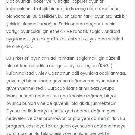
Slot oyunları, poker ve rulet gibi popüler oyunlar,
kullanıcıların stratejik bir şekilde kazanç elde etmelerine
olanak tanır. Bu özellikler, kullanıcıların farklı oyunlara hızlı bir
şekilde ulaşmasını sağlar. Farklı ödeme seçeneklerinin
varlığı, oyuncular için esneklik ve rahatlık sağlar. Android
uygulaması, yüksek grafik kalitesi ve hızlı yükleme süreleri
ile öne çıkar.
Bu şirketler, oyunların adil olmasını sağlamak için düzenli
olarak kontrol edilen rastgele sayı üreteçleri (RNGs)
kullanmaktadır. Alev Casino’nun adil oyunlara odaklanması,
çevrimiçi bir casinoda güvene değer veren oyunculara
güven vermektedir. Curacao lisanslarının bazı Avrupa
lisanslarından daha az sıkı görülmesine rağmen, birçok
oyuncu bunları yine de güvenilir olarak düşünmektedir.
Oyuncular ilerledikçe, günlük geri ödeme, doğum günü
hediyeleri ve özel promosyonlar gibi yeni ödülleri alırlar. Bu
program, casinoya tekrar gelen oyuncuları ödüllendirmeye
yardımcı olur. Bu teknolojiler, oyuncuların gerçek bir