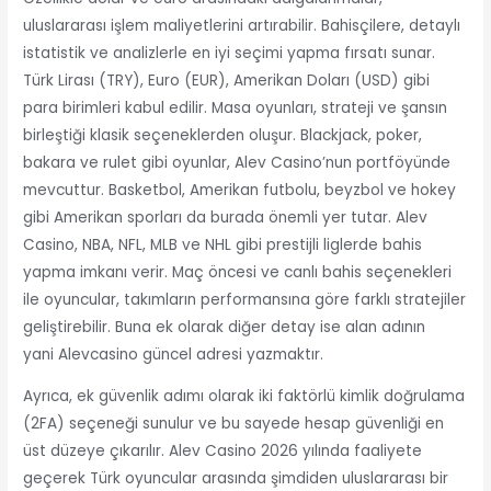
uluslararası işlem maliyetlerini artırabilir. Bahisçilere, detaylı
istatistik ve analizlerle en iyi seçimi yapma fırsatı sunar.
Türk Lirası (TRY), Euro (EUR), Amerikan Doları (USD) gibi
para birimleri kabul edilir. Masa oyunları, strateji ve şansın
birleştiği klasik seçeneklerden oluşur. Blackjack, poker,
bakara ve rulet gibi oyunlar, Alev Casino’nun portföyünde
mevcuttur. Basketbol, Amerikan futbolu, beyzbol ve hokey
gibi Amerikan sporları da burada önemli yer tutar. Alev
Casino, NBA, NFL, MLB ve NHL gibi prestijli liglerde bahis
yapma imkanı verir. Maç öncesi ve canlı bahis seçenekleri
ile oyuncular, takımların performansına göre farklı stratejiler
geliştirebilir. Buna ek olarak diğer detay ise alan adının
yani Alevcasino güncel adresi yazmaktır.
Ayrıca, ek güvenlik adımı olarak iki faktörlü kimlik doğrulama
(2FA) seçeneği sunulur ve bu sayede hesap güvenliği en
üst düzeye çıkarılır. Alev Casino 2026 yılında faaliyete
geçerek Türk oyuncular arasında şimdiden uluslararası bir