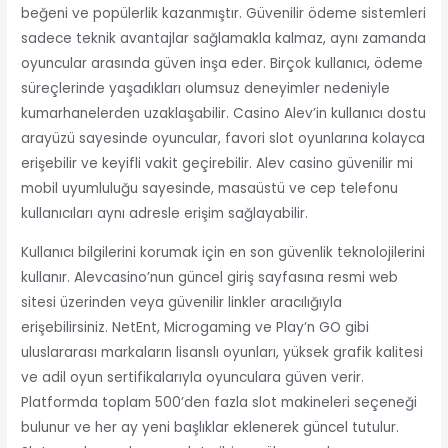
beğeni ve popülerlik kazanmıştır. Güvenilir ödeme sistemleri
sadece teknik avantajlar sağlamakla kalmaz, aynı zamanda
oyuncular arasında güven inşa eder. Birçok kullanıcı, ödeme
süreçlerinde yaşadıkları olumsuz deneyimler nedeniyle
kumarhanelerden uzaklaşabilir. Casino Alev’in kullanıcı dostu
arayüzü sayesinde oyuncular, favori slot oyunlarına kolayca
erişebilir ve keyifli vakit geçirebilir. Alev casino güvenilir mi
mobil uyumluluğu sayesinde, masaüstü ve cep telefonu
kullanıcıları aynı adresle erişim sağlayabilir.
Kullanıcı bilgilerini korumak için en son güvenlik teknolojilerini
kullanır. Alevcasino’nun güncel giriş sayfasına resmi web
sitesi üzerinden veya güvenilir linkler aracılığıyla
erişebilirsiniz. NetEnt, Microgaming ve Play’n GO gibi
uluslararası markaların lisanslı oyunları, yüksek grafik kalitesi
ve adil oyun sertifikalarıyla oyunculara güven verir.
Platformda toplam 500’den fazla slot makineleri seçeneği
bulunur ve her ay yeni başlıklar eklenerek güncel tutulur.