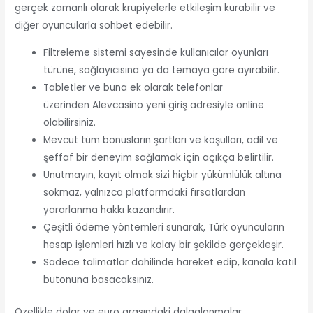
gerçek zamanlı olarak krupiyelerle etkileşim kurabilir ve
diğer oyuncularla sohbet edebilir.
Filtreleme sistemi sayesinde kullanıcılar oyunları
türüne, sağlayıcısına ya da temaya göre ayırabilir.
Tabletler ve buna ek olarak telefonlar
üzerinden Alevcasino yeni giriş adresiyle online
olabilirsiniz.
Mevcut tüm bonusların şartları ve koşulları, adil ve
şeffaf bir deneyim sağlamak için açıkça belirtilir.
Unutmayın, kayıt olmak sizi hiçbir yükümlülük altına
sokmaz, yalnızca platformdaki fırsatlardan
yararlanma hakkı kazandırır.
Çeşitli ödeme yöntemleri sunarak, Türk oyuncuların
hesap işlemleri hızlı ve kolay bir şekilde gerçekleşir.
Sadece talimatlar dahilinde hareket edip, kanala katıl
butonuna basacaksınız.
Özellikle dolar ve euro arasındaki dalgalanmalar,