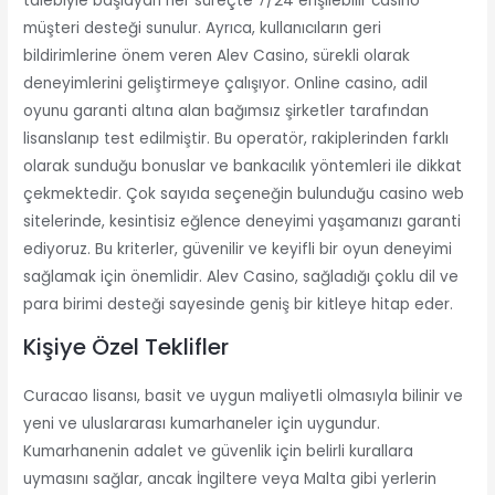
talebiyle başlayan her süreçte 7/24 erişilebilir casino
müşteri desteği sunulur. Ayrıca, kullanıcıların geri
bildirimlerine önem veren Alev Casino, sürekli olarak
deneyimlerini geliştirmeye çalışıyor. Online casino, adil
oyunu garanti altına alan bağımsız şirketler tarafından
lisanslanıp test edilmiştir. Bu operatör, rakiplerinden farklı
olarak sunduğu bonuslar ve bankacılık yöntemleri ile dikkat
çekmektedir. Çok sayıda seçeneğin bulunduğu casino web
sitelerinde, kesintisiz eğlence deneyimi yaşamanızı garanti
ediyoruz. Bu kriterler, güvenilir ve keyifli bir oyun deneyimi
sağlamak için önemlidir. Alev Casino, sağladığı çoklu dil ve
para birimi desteği sayesinde geniş bir kitleye hitap eder.
Kişiye Özel Teklifler
Curacao lisansı, basit ve uygun maliyetli olmasıyla bilinir ve
yeni ve uluslararası kumarhaneler için uygundur.
Kumarhanenin adalet ve güvenlik için belirli kurallara
uymasını sağlar, ancak İngiltere veya Malta gibi yerlerin