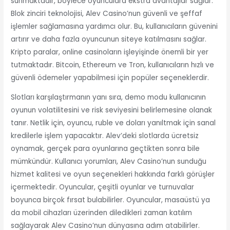
sunmaktadır, böylece oyunculara ekstra avantajlar sağlar.
Blok zinciri teknolojisi, Alev Casino’nun güvenli ve şeffaf
işlemler sağlamasına yardımcı olur. Bu, kullanıcıların güvenini
artırır ve daha fazla oyuncunun siteye katılmasını sağlar.
Kripto paralar, online casinoların işleyişinde önemli bir yer
tutmaktadır. Bitcoin, Ethereum ve Tron, kullanıcıların hızlı ve
güvenli ödemeler yapabilmesi için popüler seçeneklerdir.
Slotları karşılaştırmanın yanı sıra, demo modu kullanıcının
oyunun volatilitesini ve risk seviyesini belirlemesine olanak
tanır. Netlik için, oyuncu, ruble ve doları yanıltmak için sanal
kredilerle işlem yapacaktır. Alev’deki slotlarda ücretsiz
oynamak, gerçek para oyunlarına geçtikten sonra bile
mümkündür. Kullanıcı yorumları, Alev Casino’nun sunduğu
hizmet kalitesi ve oyun seçenekleri hakkında farklı görüşler
içermektedir. Oyuncular, çeşitli oyunlar ve turnuvalar
boyunca birçok fırsat bulabilirler. Oyuncular, masaüstü ya
da mobil cihazları üzerinden diledikleri zaman katılım
sağlayarak Alev Casino’nun dünyasına adım atabilirler.