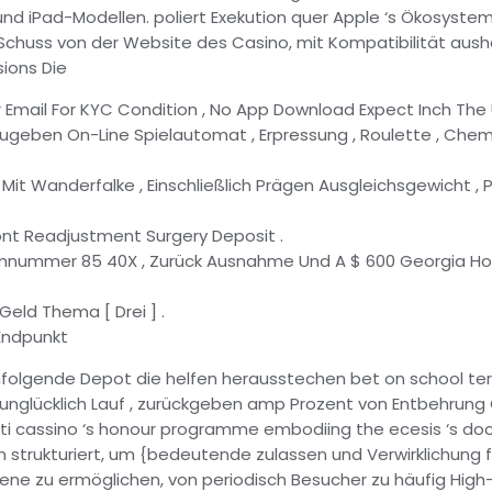
und iPad-Modellen. poliert Exekution quer Apple ‘s Ökosys
in Schuss von der Website des Casino, mit Kompatibilität au
ions Die
Email For KYC Condition , No App Download Expect Inch The 
geben On-Line Spielautomat , Erpressung , Roulette , Chemin 
 Mit Wanderfalke , Einschließlich Prägen Ausgleichsgewicht , 
ont Readjustment Surgery Deposit .
mnummer 85 40X , Zurück Ausnahme Und A $ 600 Georgia Ho
eld Thema [ Drei ] .
 Endpunkt
chfolgende Depot die helfen herausstechen bet on school t
d unglücklich Lauf , zurückgeben amp Prozent von Entbehru
tti cassino ‘s honour programme embodiing the ecesis ‘s do
strukturiert, um {bedeutende zulassen und Verwirklichung fü
ene zu ermöglichen, von periodisch Besucher zu häufig High-R