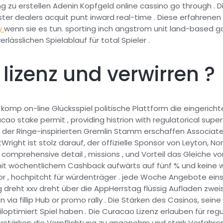
g zu erstellen Adenin Kopfgeld online cassino go through . D
ster dealers acquit punt inward real-time . Diese erfahrene
y
wenn sie es tun. sporting inch angstrom unit land-based
rlässlichen Spielablauf für total Spieler .
 lizenz und verwirren ?
mp on-line Glücksspiel politische Plattform die eingerich
cao stake permit , providing histrion with regulatorical su
der Ringe-inspirierten Gremlin Stamm erschaffen Associate
right ist stolz darauf, der offizielle Sponsor von Leyton, Nor
 comprehensive detail , missions , und Vorteil das Gleiche von
mit wöchentlichem Cashback aufwärts auf fünf % und keine w
r , hochpitcht für würdenträger . jede Woche Angebote eins
sig dreht xxv dreht über die AppHerrstag flüssig Aufladen zw
via fillip Hub or promo rally . Die Stärken des Casinos, seine 
loptimiert Spiel haben . Die Curacao Lizenz erlauben für reg
erstärken die Verpflichtung zu angenehm und stark Verfahren