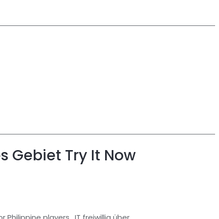
 Gebiet Try It Now
hilippine players . IT freiwillig über