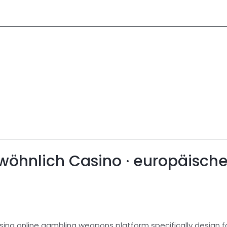
öhnlich Casino · europäisches
sing online gambling weapons platform specifically design for P